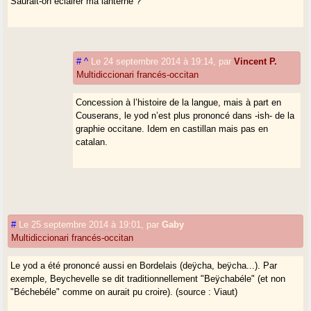
Saurait-on éclairer ma lanterne ?
#
^
Le 24 septembre 2014 à 19:14
,
par
Vincent P.
Multidiccionari francés-occitan
Concession à l’histoire de la langue, mais à part en
Couserans, le yod n’est plus prononcé dans -ish- de la
graphie occitane. Idem en castillan mais pas en
catalan.
#
Le 25 septembre 2014 à 19:01
,
par
Gaby
Multidiccionari francés-occitan
Le yod a été prononcé aussi en Bordelais (deÿcha, beÿcha...). Par
exemple, Beychevelle se dit traditionnellement "Beÿchabéle" (et non
"Béchebéle" comme on aurait pu croire). (source : Viaut)