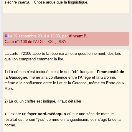
s’écrire
cueixa
... Chose ardue que la lingüistique.
#
Le 29 septembre 2014 à 15:33
,
par
Vincent P.
Carte n°2106 de l’ALG : -KS- ; -SSY-
La carte n°2106 apporte la réponse à notre questionnement, dès lors
que l’on comprend comment la lire.
1) Là où rien n’est indiqué, c’est le son "ch" français :
l’immensité de
la Gascogne
, même à la confluence entre l’Ariège et la Garonne,
même à la confluence entre le Lot et la Garonne, même en Entre-deux-
Mers.
2) Là où un chiffre est indiqué, il faut détailler :
Il existe un
foyer nord-médoquin
où sur une série de mots le
résultat est le son "ÿss" comme en languedocien, et il s’agit là de la
norme.