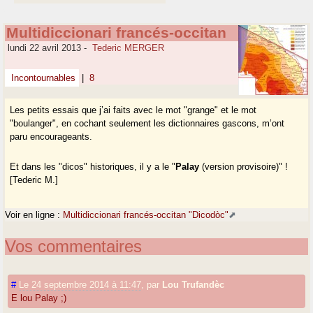
Multidiccionari francés-occitan
lundi 22 avril 2013
-
Tederic MERGER
Incontournables
|
8
Les petits essais que j’ai faits avec le mot "grange" et le mot
"boulanger", en cochant seulement les dictionnaires gascons, m’ont
paru encourageants.
Et dans les "dicos" historiques, il y a le "
Palay
(version provisoire)" !
[Tederic M.]
Voir en ligne :
Multidiccionari francés-occitan "Dicodòc"
Vos commentaires
#
Le 24 septembre 2014 à 11:47
,
par
Lou Trufandèc
E lou Palay ;)