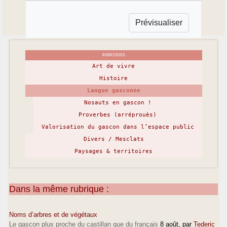
RUBRIQUES
Art de vivre
Histoire
Langue gasconne
Nosauts en gascon !
Proverbes (arréprouès)
Valorisation du gascon dans l’espace public
Divers / Mesclats
Paysages & territoires
Dans la même rubrique :
Noms d’arbres et de végétaux
Le gascon plus proche du castillan que du français
8 août
, par
Tederic