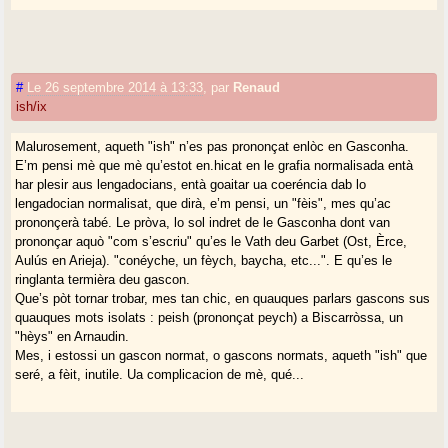
#
Le 26 septembre 2014 à 13:33
,
par
Renaud
ish/ix
Malurosement, aqueth "ish" n’es pas prononçat enlòc en Gasconha.
E’m pensi mè que mè qu’estot en.hicat en le grafia normalisada entà
har plesir aus lengadocians, entà goaitar ua coeréncia dab lo
lengadocian normalisat, que dirà, e’m pensi, un "fèis", mes qu’ac
prononçerà tabé. Le pròva, lo sol indret de le Gasconha dont van
prononçar aquò "com s’escriu" qu’es le Vath deu Garbet (Ost, Èrce,
Aulús en Arieja). "conéyche, un fèych, baycha, etc...". E qu’es le
ringlanta termièra deu gascon.
Que’s pòt tornar trobar, mes tan chic, en quauques parlars gascons sus
quauques mots isolats : peish (prononçat peych) a Biscarròssa, un
"hèys" en Arnaudin.
Mes, i estossi un gascon normat, o gascons normats, aqueth "ish" que
seré, a fèit, inutile. Ua complicacion de mè, qué...