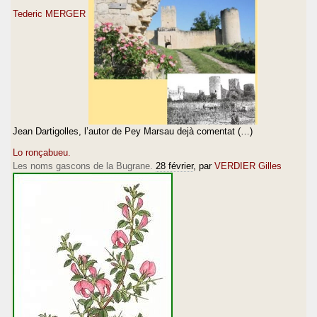
Tederic MERGER
Jean Dartigolles, l’autor de Pey Marsau dejà comentat (…)
Lo ronçabueu.
Les noms gascons de la Bugrane.
28 février
, par
VERDIER Gilles