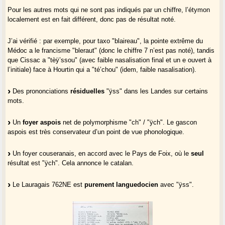
Pour les autres mots qui ne sont pas indiqués par un chiffre, l’étymon
localement est en fait différent, donc pas de résultat noté.
J’ai vérifié : par exemple, pour taxo "blaireau", la pointe extrême du
Médoc a le francisme "bleraut" (donc le chiffre 7 n’est pas noté), tandis
que Cissac a "tèÿ’ssou" (avec faible nasalisation final et un e ouvert à
l’initiale) face à Hourtin qui a "té’chou" (idem, faible nasalisation).
Des prononciations
résiduelles
"ÿss" dans les Landes sur certains
mots.
Un
foyer aspois
net de polymorphisme "ch" / "ÿch". Le gascon
aspois est très conservateur d’un point de vue phonologique.
Un foyer couseranais, en accord avec le Pays de Foix, où le
seul
résultat est "ÿch". Cela annonce le catalan.
Le Lauragais 762NE est
purement languedocien
avec "ÿss".