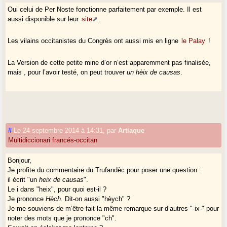
Oui celui de Per Noste fonctionne parfaitement par exemple. Il est
aussi disponible sur leur
site
.
Les vilains occitanistes du Congrès ont aussi mis en ligne
le Palay
!
La Version de cette petite mine d’or n’est apparemment pas finalisée,
mais , pour l’avoir testé, on peut trouver
un hèix de causas
.
#
Le 24 septembre 2014 à 14:31
,
par
Artiaque
Multidiccionari francés-occitan
Bonjour,
Je profite du commentaire du Trufandèc pour poser une question :
il écrit "un
heix de causas
".
Le i dans "heix", pour quoi est-il ?
Je prononce
Hèch
. Dit-on aussi "hèych" ?
Je me souviens de m’être fait la même remarque sur d’autres "-ix-" pour
noter des mots que je prononce "ch".