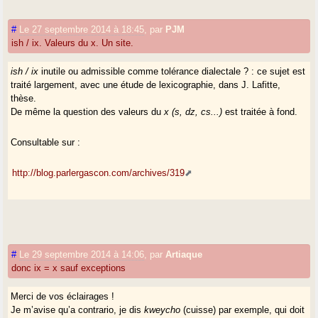
#
Le 27 septembre 2014 à 18:45
,
par
PJM
ish / ix. Valeurs du x. Un site.
ish / ix
inutile ou admissible comme tolérance dialectale ? : ce sujet est
traité largement, avec une étude de lexicographie, dans J. Lafitte,
thèse.
De même la question des valeurs du
x (s, dz, cs...)
est traitée à fond.
Consultable sur :
http://blog.parlergascon.com/archives/319
#
Le 29 septembre 2014 à 14:06
,
par
Artiaque
donc ix = x sauf exceptions
Merci de vos éclairages !
Je m’avise qu’a contrario, je dis
kweycho
(cuisse) par exemple, qui doit