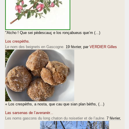
"Atcho ! Que sei pèdescauç e los ronçabueus que’m (…)
Los crespèths.
Le nom des beignets en Gascogne.
19 février
, par
VERDIER Gilles
« Los crespèths, a nosta, que cau que sian plan bèths, (…)
Las sarsenas de l’averanèr...
Les noms gascons du long chaton du noisetier et de l’aulne.
7 février
,