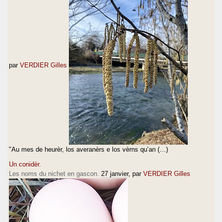
par
VERDIER Gilles
"Au mes de heurèr, los averanèrs e los vèrns qu’an (…)
Un conidèr.
Les noms du nichet en gascon.
27 janvier
, par
VERDIER Gilles