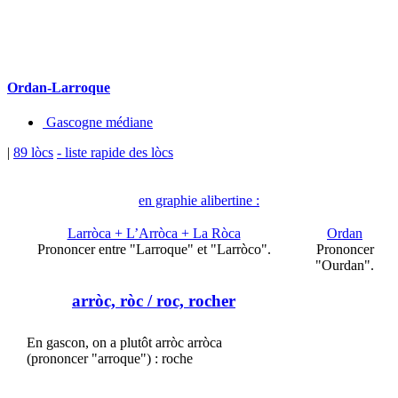
Ordan-Larroque
Gascogne médiane
|
89 lòcs
- liste rapide des lòcs
en graphie alibertine :
Larròca + L’Arròca + La Ròca
Ordan
Prononcer entre "Larroque" et "Larròco".
Prononcer
"Ourdan".
arròc, ròc
/ roc, rocher
En gascon, on a plutôt arròc arròca
(prononcer "arroque") : roche