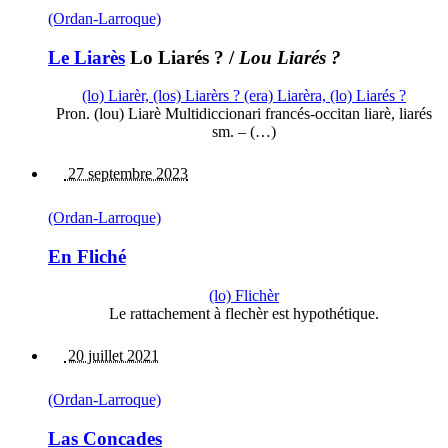
(Ordan-Larroque)
Le Liarès
Lo Liarés ?
/
Lou Liarés ?
(lo) Liarèr, (los) Liarèrs ? (era) Liarèra, (lo) Liarés ?
Pron. (lou) Liarè Multidiccionari francés-occitan liarè, liarés
sm. – (…)
27 septembre 2023
(Ordan-Larroque)
En Fliché
(lo) Flichèr
Le rattachement à flechèr est hypothétique.
20 juillet 2021
(Ordan-Larroque)
Las Concades