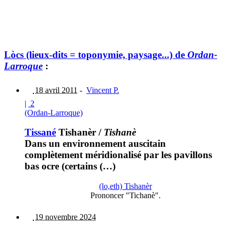
Lòcs (lieux-dits = toponymie, paysage...) de
Ordan-
Larroque
:
18 avril 2011
-
Vincent P.
|
2
(Ordan-Larroque)
Tissané
Tishanèr
/
Tishanè
Dans un environnement auscitain
complètement méridionalisé par les pavillons
bas ocre (certains (…)
(lo,eth) Tishanèr
Prononcer "Tichanè".
19 novembre 2024