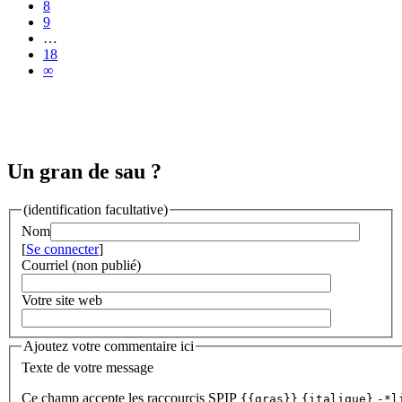
8
9
…
18
∞
Un gran de sau ?
(identification facultative)
Nom
[
Se connecter
]
Courriel (non publié)
Votre site web
Ajoutez votre commentaire ici
Texte de votre message
Ce champ accepte les raccourcis SPIP
{{gras}}
{italique}
-*l