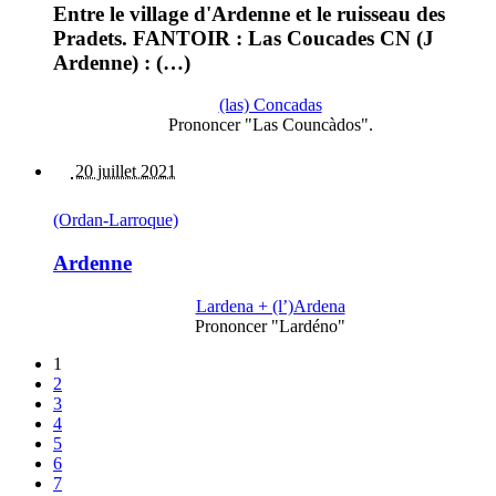
Entre le village d'Ardenne et le ruisseau des
Pradets. FANTOIR : Las Coucades CN (J
Ardenne) : (…)
(las) Concadas
Prononcer "Las Councàdos".
20 juillet 2021
(Ordan-Larroque)
Ardenne
Lardena + (l’)Ardena
Prononcer "Lardéno"
1
2
3
4
5
6
7