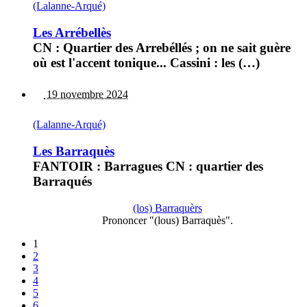
(Lalanne-Arqué)
Les Arrébellès
CN : Quartier des Arrebéllés ; on ne sait guère
où est l'accent tonique... Cassini : les (…)
19 novembre 2024
(Lalanne-Arqué)
Les Barraquès
FANTOIR : Barragues CN : quartier des
Barraqués
(los) Barraquèrs
Prononcer "(lous) Barraquès".
1
2
3
4
5
6