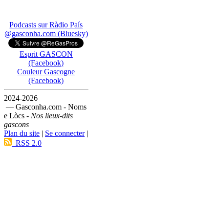
Podcasts sur Ràdio País
@gasconha.com (Bluesky)
Esprit GASCON
(Facebook)
Couleur Gascogne
(Facebook)
2024-2026
— Gasconha.com - Noms
e Lòcs -
Nos lieux-dits
gascons
Plan du site
|
Se connecter
|
RSS 2.0