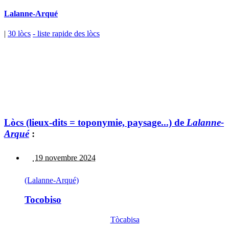
Lalanne-Arqué
|
30 lòcs
- liste rapide des lòcs
Lòcs (lieux-dits = toponymie, paysage...) de
Lalanne-
Arqué
:
19 novembre 2024
(Lalanne-Arqué)
Tocobiso
Tòcabisa