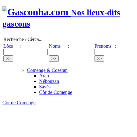
Nos lieux-dits
gascons
Recherche / Cèrca...
Lòcs :
Noms :
Prenoms :
Comenge & Coseran
Aran
Nébouzan
Savés
Còr de Comenge
Còr de Comenge