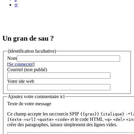
∞
Un gran de sau ?
(identification facultative)
Nom
[
Se connecter
]
Courriel (non publié)
Votre site web
Ajoutez votre commentaire ici
Texte de votre message
Ce champ accepte les raccourcis SPIP
{{gras}}
{italique}
-*l
et le code HTML
[texte->url]
<quote>
<code>
<q>
<del>
<in
créer des paragraphes, laissez simplement des lignes vides.