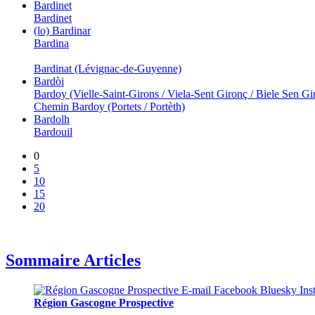
Bardinet
Bardinet
(lo) Bardinar
Bardina
Bardinat (Lévignac-de-Guyenne)
Bardòi
Bardoy (Vielle-Saint-Girons / Viela-Sent Gironç / Biele Sen Gi
Chemin Bardoy (Portets / Portèth)
Bardolh
Bardouil
0
5
10
15
20
Sommaire Articles
Région Gascogne Prospective