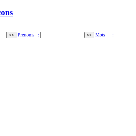
cons
Prenoms :
Mots :