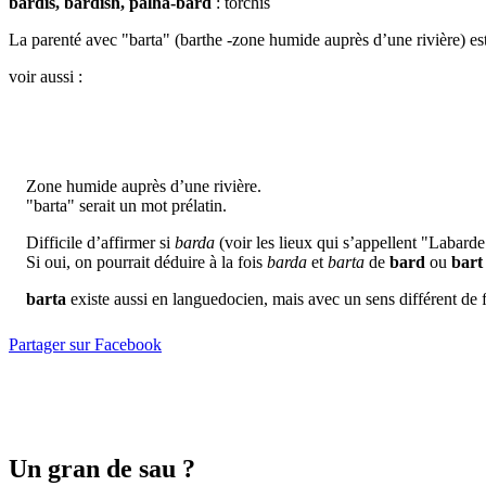
bardís, bardish, palha-bard
: torchis
La parenté avec "barta" (barthe -zone humide auprès d’une rivière) est
voir aussi :
Zone humide auprès d’une rivière.
"barta" serait un mot prélatin.
Difficile d’affirmer si
barda
(voir les lieux qui s’appellent "Labard
Si oui, on pourrait déduire à la fois
barda
et
barta
de
bard
ou
bart
barta
existe aussi en languedocien, mais avec un sens différent de fo
Partager sur Facebook
Un gran de sau ?