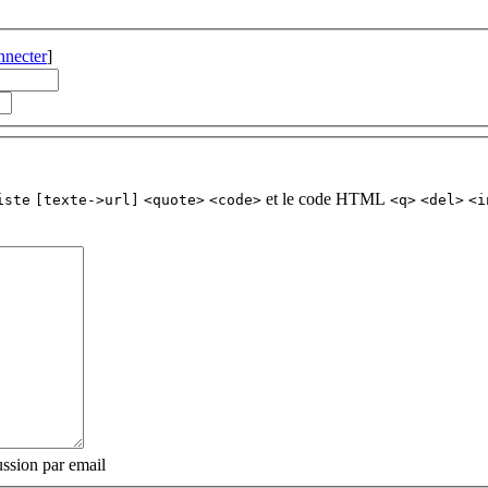
nnecter
]
et le code HTML
iste
[texte->url]
<quote>
<code>
<q>
<del>
<i
ssion par email