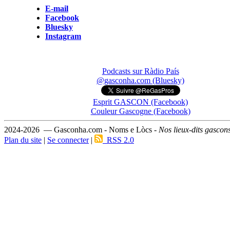
E-mail
Facebook
Bluesky
Instagram
Podcasts sur Ràdio País
@gasconha.com (Bluesky)
Esprit GASCON (Facebook)
Couleur Gascogne (Facebook)
2024-2026 — Gasconha.com - Noms e Lòcs -
Nos lieux-dits gascon
Plan du site
|
Se connecter
|
RSS 2.0