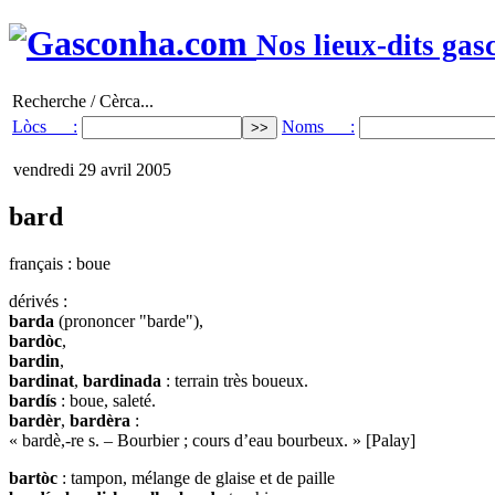
Nos lieux-dits gas
Recherche / Cèrca...
Lòcs :
Noms :
vendredi 29 avril 2005
bard
français : boue
dérivés :
barda
(prononcer "barde"),
bardòc
,
bardin
,
bardinat
,
bardinada
: terrain très boueux.
bardís
: boue, saleté.
bardèr
,
bardèra
:
« bardè,-re s. – Bourbier ; cours d’eau bourbeux. » [Palay]
bartòc
: tampon, mélange de glaise et de paille