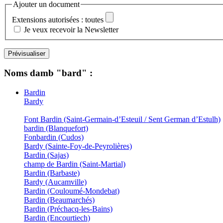
Ajouter un document
Extensions autorisées : toutes
Je veux recevoir la Newsletter
Noms damb "bard" :
Bardin
Bardy
Font Bardin (Saint-Germain-d’Esteuil / Sent German d’Estulh)
bardin (Blanquefort)
Fonbardin (Cudos)
Bardy (Sainte-Foy-de-Peyrolières)
Bardin (Sajas)
champ de Bardin (Saint-Martial)
Bardin (Barbaste)
Bardy (Aucamville)
Bardin (Couloumé-Mondebat)
Bardin (Beaumarchés)
Bardin (Préchacq-les-Bains)
Bardin (Encourtiech)