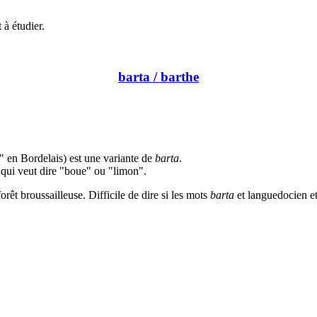
 à étudier.
barta / barthe
e" en Bordelais) est une variante de
barta
.
qui veut dire "boue" ou "limon".
rêt broussailleuse. Difficile de dire si les mots
barta
et languedocien e