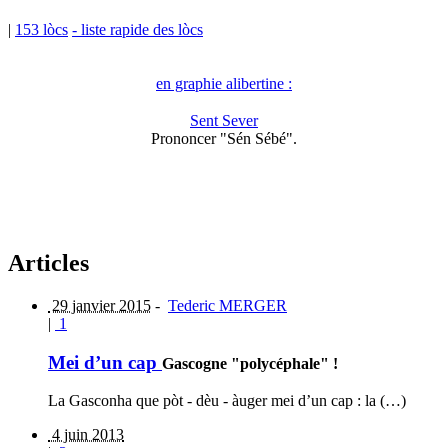
|
153 lòcs
- liste rapide des lòcs
en graphie alibertine :
Sent Sever
Prononcer "Sén Sébé".
Articles
29 janvier 2015
-
Tederic MERGER
|
1
Mei d’un cap
Gascogne "polycéphale" !
La Gasconha que pòt - dèu - àuger mei d’un cap : la (…)
4 juin 2013