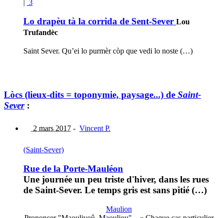
|
3
Lo drapèu tà la corrida de Sent-Sever
Lou
Trufandèc
Saint Sever. Qu’ei lo purmèr còp que vedi lo noste (…)
Lòcs (lieux-dits = toponymie, paysage...) de
Saint-
Sever
:
2 mars 2017
-
Vincent P.
(Saint-Sever)
Rue de la Porte-Mauléon
Une journée un peu triste d'hiver, dans les rues
de Saint-Sever. Le temps gris est sans pitié (…)
Maulion
Prononcer "Maouliyoû, Maouliou"... « Chaque cas particulier