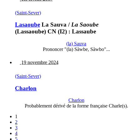
(Saint-Sever)
Lasaoube
La Sauva
/
La Saoube
(Lassaoube) CN (I2) : Lassaube
(la) Sauva
Prononcer "(la) Sàwbe, Sàwbo"...
19 novembre 2024
(Saint-Sever)
Charlon
Charlon
Probablement dérivé de la forme française Charle(s).
1
2
3
4
5