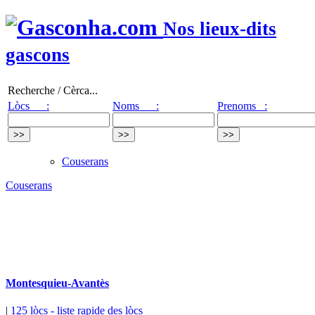
Nos lieux-dits
gascons
Recherche / Cèrca...
Lòcs :
Noms :
Prenoms :
Couserans
Couserans
Montesquieu-Avantès
|
125 lòcs
- liste rapide des lòcs