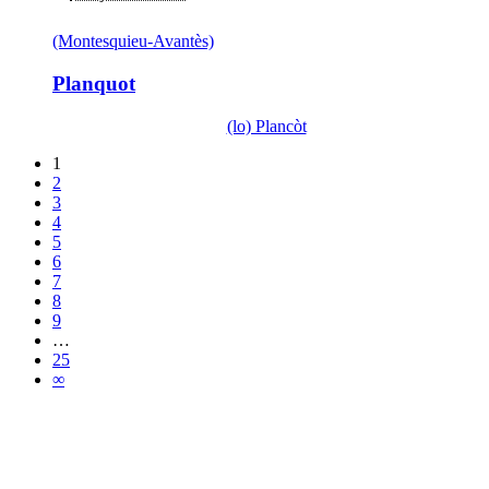
(Montesquieu-Avantès)
Planquot
(lo) Plancòt
1
2
3
4
5
6
7
8
9
…
25
∞