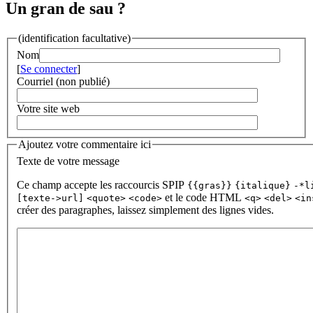
Un gran de sau ?
(identification facultative)
Nom
[
Se connecter
]
Courriel (non publié)
Votre site web
Ajoutez votre commentaire ici
Texte de votre message
Ce champ accepte les raccourcis SPIP
{{gras}}
{italique}
-*l
et le code HTML
[texte->url]
<quote>
<code>
<q>
<del>
<in
créer des paragraphes, laissez simplement des lignes vides.