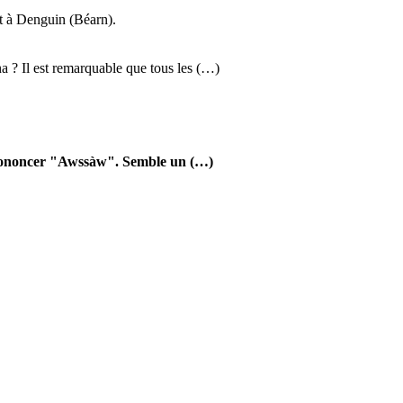
t à Denguin (Béarn).
 ? Il est remarquable que tous les (…)
u Prononcer "Awssàw". Semble un (…)