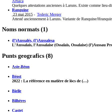
Artiaca
Quelques attestations anciennes à Laruns. Existe comme lieu-di
Ranguine
23 mai 2015
-
Tederic Merger
Attesté anciennement à Laruns. Variante de Ranquine/Hranquina
Noms normats (1)
(l’)Aussalés, (l’)Aussalesa
L’Aussalais, l’Aussalaise (Ossalais, Ossalaise) (l’)Aussa
Punts geografics (8)
Aste-Béon
Béost
2022 : La référence en matière de lòcs de (…)
Bielle
Bilhères
Castet