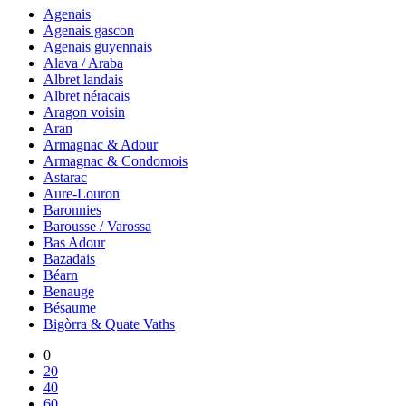
Agenais
Agenais gascon
Agenais guyennais
Alava / Araba
Albret landais
Albret néracais
Aragon voisin
Aran
Armagnac & Adour
Armagnac & Condomois
Astarac
Aure-Louron
Baronnies
Barousse / Varossa
Bas Adour
Bazadais
Béarn
Benauge
Bésaume
Bigòrra & Quate Vaths
0
20
40
60