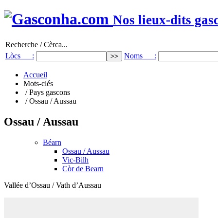
Nos lieux-dits gas
Recherche / Cèrca...
Lòcs :
Noms :
Accueil
Mots-clés
/ Pays gascons
/ Ossau / Aussau
Ossau / Aussau
Béarn
Ossau / Aussau
Vic-Bilh
Còr de Bearn
Vallée d’Ossau / Vath d’Aussau