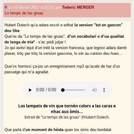
#
Le 25 février 2017 à 21:53
,
par
Tederic MERGER
Lo temps de las gruas
Hubert Dutech qu’a adara escrit e editat
la version "tot en gascon"
deu libe
.
Que’ns da "Lo temps de las gruas",
d’un vocabulari e d’ua qualitat
de lenga
de tria
*
- s’ac pòdi jutjar !
Jo qui avèvi lejut d’un trèit la version francesa, que legissi adara damb
plaser, tròç per tròç la version gascona, lo sèr au canton deu huec...
Que’vs hornissi ça-jos un enregistrament mp3 qu’acabi de har d’un
passatge qui m’a agradat.
Los lampats de vin que tornèn colors a las caras e
nhac aus òmis...
Extrait de "Lo temps de las gruas" d’Hubert Dutech.
Que parla d’
un moment de hèsta
quan los òmis deu bordalat