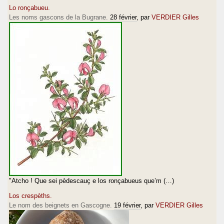
Lo ronçabueu.
Les noms gascons de la Bugrane.
28 février
, par
VERDIER Gilles
"Atcho ! Que sei pèdescauç e los ronçabueus que’m (…)
Los crespèths.
Le nom des beignets en Gascogne.
19 février
, par
VERDIER Gilles