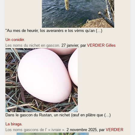
"Au mes de heurèr, los averanèrs e los vèrns qu’an (…)
Un conidèr.
Les noms du nichet en gascon.
27 janvier
, par
VERDIER Gilles
Dans le gascon du Rustan, un nichet (œuf en plâtre que (…)
La biraga.
Los noms gascons de l’ « ivraie ».
2 novembre 2025
, par
VERDIER