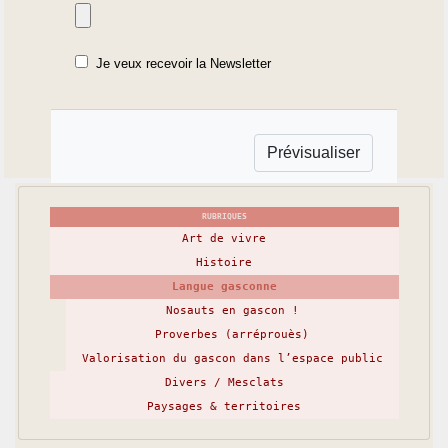
Je veux recevoir la Newsletter
RUBRIQUES
Art de vivre
Histoire
Langue gasconne
Nosauts en gascon !
Proverbes (arréprouès)
Valorisation du gascon dans l’espace public
Divers / Mesclats
Paysages & territoires