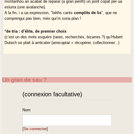
montanhòu an acabat de reparar (a gran perilh) un pont copat per ua
eslurra (une avalanche).
A la fin, i a ua expression, "bèths cants
complits de lis
", que ne
comprengui pas bien, mès qui’m sona plan !
*
de tria : d’élite, de premier choix
(c’est un des mots
esquèrs
(rares, recherchés, bizarres ?) qu’Hubert
Dutech se plait à
arrécater
(arrecaptar = récupérer, collectionner...)
Un gran de sau ?
(connexion facultative)
Nom
[
Se connecter
]