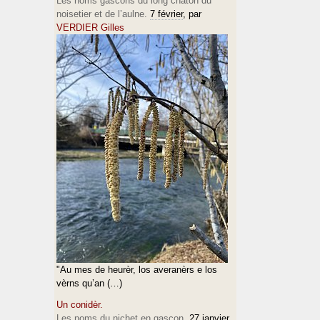
Les noms gascons du long chaton du
noisetier et de l’aulne.
7 février
, par
VERDIER Gilles
"Au mes de heurèr, los averanèrs e los
vèrns qu’an (…)
Un conidèr.
Les noms du nichet en gascon.
27 janvier
,