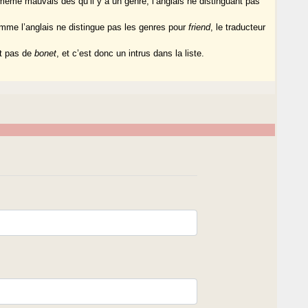
 même mauvais dès qu’il y a un genre, l’anglais ne distinguant pas
mme l’anglais ne distingue pas les genres pour
friend
, le traducteur
t pas de
bonet
, et c’est donc un intrus dans la liste.