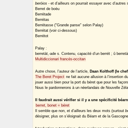
beròios
- et d’ailleurs on pourrait essayer avec d’autres su
Berret de boèu
Berrétade
Berrétas
Berrétasse ("Grande panse" selon Palay)
Berrétat (voir ci-dessous)
Berrétot
Palay :
berretàt,-ade s. Contenu, capacité d’un berrét ; û berret
Multidiccionari francés-occitan
Autre chose, l’auteur de l’article,
Daan Kolthoff (le chef
The Beret Project
ne fait aucune allusion à l’insertion d
jouer aussi bien pour la port du béret que pour les faço
Nous le pardonnerons à un néerlandais de Nouvelle Zéla
Il faudrait aussi vérifier si il y a une spécificité béa
berret, bonet = béret
Il semble que non, et d’ailleurs les deux mots (surtout
b
désigner, plus on s’éloignait du Béarn et de la Gascogne