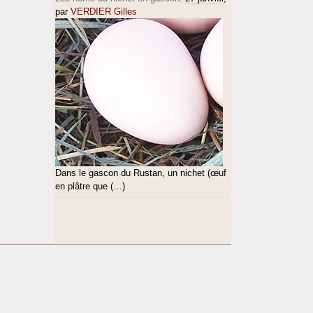
par
VERDIER Gilles
Dans le gascon du Rustan, un nichet (œuf
en plâtre que (…)