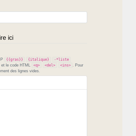
e ici
PIP
{{gras}}
{italique}
-*liste
et le code HTML
. Pour
<q>
<del>
<ins>
ement des lignes vides.