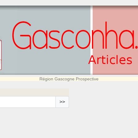
Région Gascogne Prospective
>>