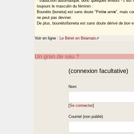
* traduction automatique, donc quelques erreurs - c’est
toujours le masculin du féminin :
Bounéto (boneta) est sans doute "Petit
e
ami
e
", mais co
ne peut pas deviner.
De plus, bounéto/boneta est sans doute dérivé de
bon
e
Voir en ligne :
Le Béret en Béarnais
Un gran de sau ?
(connexion facultative)
Nom
[
Se connecter
]
Courriel (non publié)