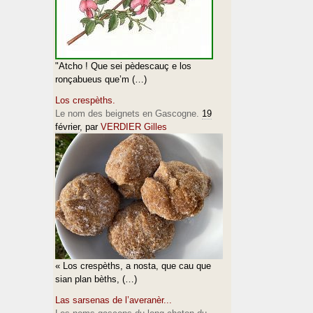
"Atcho ! Que sei pèdescauç e los
ronçabueus que’m (…)
Los crespèths.
Le nom des beignets en Gascogne.
19
février
, par
VERDIER Gilles
« Los crespèths, a nosta, que cau que
sian plan bèths, (…)
Las sarsenas de l’averanèr...