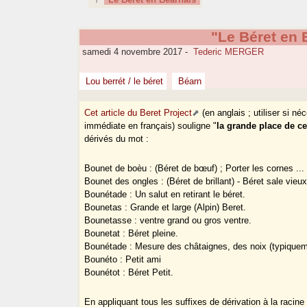
"Le Béret en 
samedi 4 novembre 2017
-
Tederic MERGER
Lou berrét / le béret
Béarn
Cet article du Beret Project
(en anglais ; utiliser si n
immédiate en français) souligne "
la grande place de ce
dérivés du mot :
Bounet de boèu : (Béret de bœuf) ; Porter les cornes ...
Bounet des ongles : (Béret de brillant) - Béret sale vieux
Bounétade : Un salut en retirant le béret.
Bounetas : Grande et large (Alpin) Beret.
Bounetasse : ventre grand ou gros ventre.
Bounetat : Béret pleine.
Bounétade : Mesure des châtaignes, des noix (typiqueme
Bounéto : Petit ami
Bounétot : Béret Petit.
En appliquant tous les suffixes de dérivation à la raci