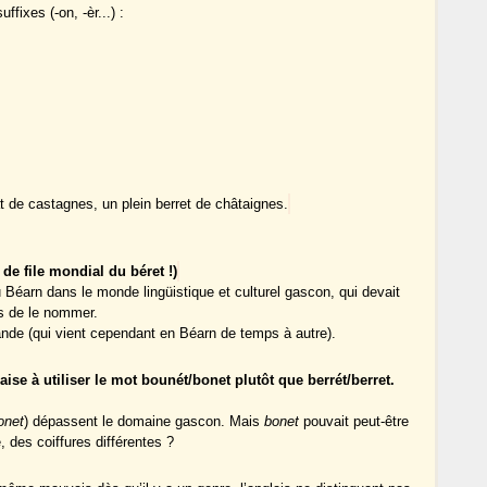
ffixes (-on, -èr...) :
àt de castagnes, un plein berret de châtaignes.
 de file mondial du béret !)
u Béarn dans le monde lingüistique et culturel gascon, qui devait
ns de le nommer.
nde (qui vient cependant en Béarn de temps à autre).
rnaise à utiliser le mot bounét/bonet plutôt que berrét/berret.
onet
) dépassent le domaine gascon. Mais
bonet
pouvait peut-être
, des coiffures différentes ?