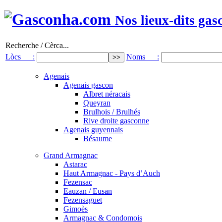
Nos lieux-dits gas
Recherche / Cèrca...
Lòcs :
Noms :
Agenais
Agenais gascon
Albret néracais
Queyran
Brulhois / Brulhés
Rive droite gasconne
Agenais guyennais
Bésaume
Grand Armagnac
Astarac
Haut Armagnac - Pays d’Auch
Fezensac
Eauzan / Eusan
Fezensaguet
Gimoès
Armagnac & Condomois