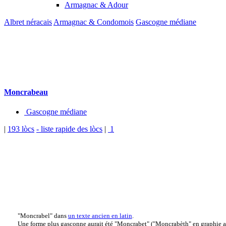
Armagnac & Adour
Albret néracais
Armagnac & Condomois
Gascogne médiane
Moncrabeau
Gascogne médiane
|
193 lòcs
- liste rapide des lòcs
|
1
"Moncrabel" dans
un texte ancien en latin
.
Une forme plus gasconne aurait été "Moncrabet" ("Moncrabèth" en graphie al