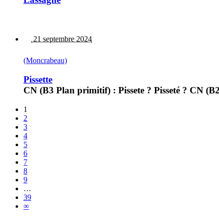
21 septembre 2024
(Moncrabeau)
Pissette
CN (B3 Plan primitif) : Pissete ? Pisseté ? CN (B2
1
2
3
4
5
6
7
8
9
…
39
∞