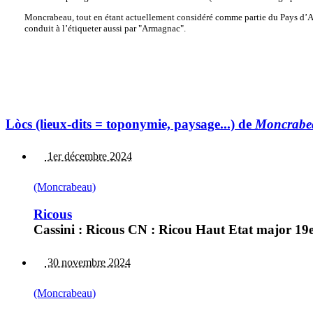
Moncrabeau, tout en étant actuellement considéré comme partie du Pays d’Albre
conduit à l’étiqueter aussi par "Armagnac".
Lòcs (lieux-dits = toponymie, paysage...) de
Moncrabe
1er décembre 2024
(Moncrabeau)
Ricous
Cassini : Ricous CN : Ricou Haut Etat major 19e 
30 novembre 2024
(Moncrabeau)