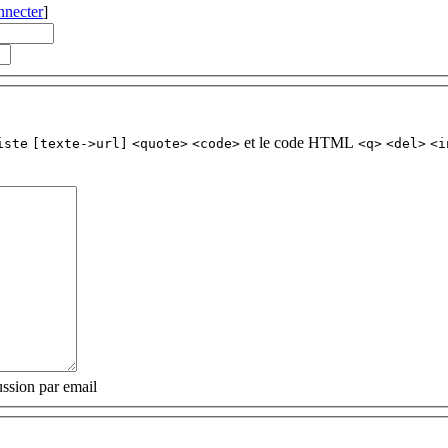
nnecter
]
et le code HTML
iste
[texte->url]
<quote>
<code>
<q>
<del>
<i
ssion par email