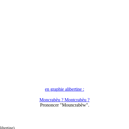
en graphie alibertine :
Moncrabèu ? Montcrabèu ?
Prononcer "Mouncrabèw".
ibertine).