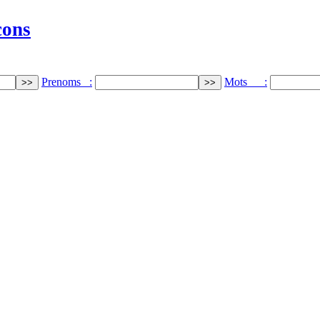
cons
Prenoms :
Mots :