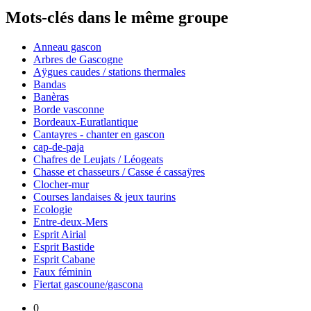
Mots-clés dans le même groupe
Anneau gascon
Arbres de Gascogne
Aÿgues caudes / stations thermales
Bandas
Banèras
Borde vasconne
Bordeaux-Euratlantique
Cantayres - chanter en gascon
cap-de-paja
Chafres de Leujats / Léogeats
Chasse et chasseurs / Casse é cassaÿres
Clocher-mur
Courses landaises & jeux taurins
Ecologie
Entre-deux-Mers
Esprit Airial
Esprit Bastide
Esprit Cabane
Faux féminin
Fiertat gascoune/gascona
0