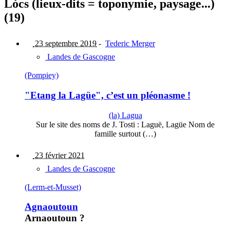
Lòcs (lieux-dits = toponymie, paysage...)
(19)
23 septembre 2019
-
Tederic Merger
Landes de Gascogne
(Pompiey)
"Etang la Lagüe", c’est un pléonasme !
(la) Lagua
Sur le site des noms de J. Tosti : Laguë, Lagüe Nom de
famille surtout (…)
23 février 2021
Landes de Gascogne
(Lerm-et-Musset)
Agnaoutoun
Arnaoutoun ?