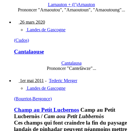
Larnauton + (l’)Arnauton
Prononcer "Arnaoutou", "Arnaoutoun", "Arnaoutoung"...
26 mars 2020
Landes de Gascogne
(Cudos)
Cantalaouse
Cantalausa
Prononcer "Cantelàwze"...
1er mai 2011
-
Tederic Merger
Landes de Gascogne
(Bourriot-Bergonce)
Champ au Petit Lucbernos
Camp au Petit
Lucbernòs
/
Cam aou Petit Lubbernòs
Ces champs qui font craindre la fin du paysage
landais de pinhadar peuvent néanmoins mettre