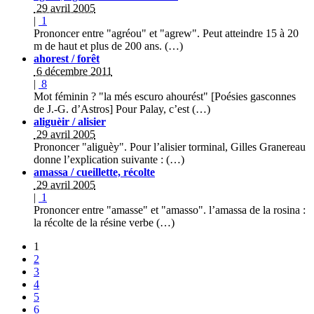
29 avril 2005
|
1
Prononcer entre "agréou" et "agrew". Peut atteindre 15 à 20
m de haut et plus de 200 ans. (…)
ahorest / forêt
6 décembre 2011
|
8
Mot féminin ? "la més escuro ahourést" [Poésies gasconnes
de J.-G. d’Astros] Pour Palay, c’est (…)
aliguèir / alisier
29 avril 2005
Prononcer "aliguèy". Pour l’alisier torminal, Gilles Granereau
donne l’explication suivante : (…)
amassa / cueillette, récolte
29 avril 2005
|
1
Prononcer entre "amasse" et "amasso". l’amassa de la rosina :
la récolte de la résine verbe (…)
1
2
3
4
5
6