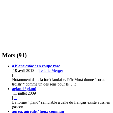
Mots (91)
a blanc estòc / en coupe rase
19 avril 2013
-
Tederic Merger
|
1
Notamment dans la forêt landaise. Pèir Morà donne "soca,
troish"* comme un des sens pour le (…)
agland / gland
11 juillet 2009
|
1
La forme "gland" semblable à celle du français existe aussi en
gascon.
agreu, agreule / houx commun