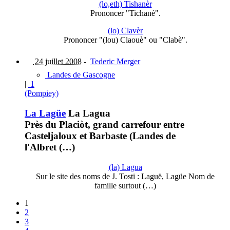
(lo,eth) Tishanèr
Prononcer "Tichanè".
(lo) Clavèr
Prononcer "(lou) Claouè" ou "Clabè".
24 juillet 2008
-
Tederic Merger
Landes de Gascogne
|
1
(Pompiey)
La Lagüe
La Lagua
Près du Placiòt, grand carrefour entre
Casteljaloux et Barbaste (Landes de
l'Albret (…)
(la) Lagua
Sur le site des noms de J. Tosti : Laguë, Lagüe Nom de
famille surtout (…)
1
2
3