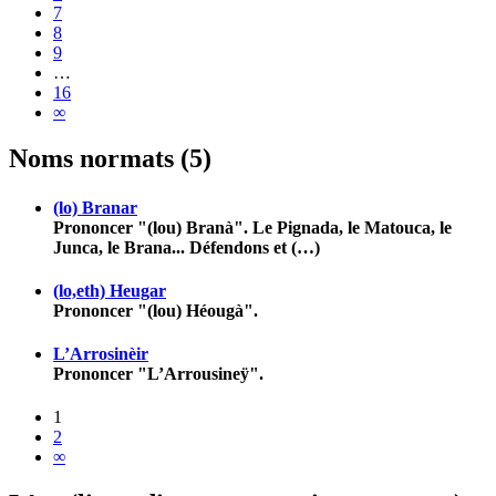
7
8
9
…
16
∞
Noms normats (5)
(lo) Branar
Prononcer "(lou) Branà". Le Pignada, le Matouca, le
Junca, le Brana... Défendons et (…)
(lo,eth) Heugar
Prononcer "(lou) Héougà".
L’Arrosinèir
Prononcer "L’Arrousineÿ".
1
2
∞