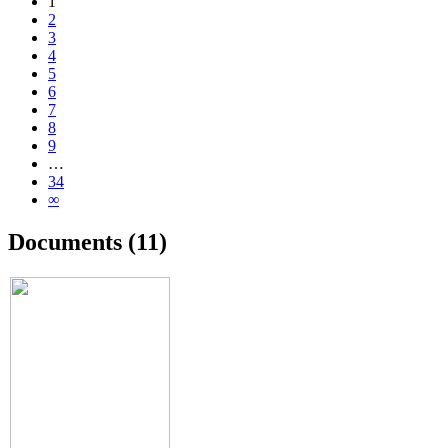
1
2
3
4
5
6
7
8
9
…
34
∞
Documents (11)