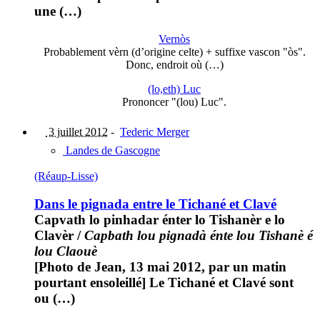
une (…)
Vernòs
Probablement vèrn (d’origine celte) + suffixe vascon "òs".
Donc, endroit où (…)
(lo,eth) Luc
Prononcer "(lou) Luc".
3 juillet 2012
-
Tederic Merger
Landes de Gascogne
(Réaup-Lisse)
Dans le pignada entre le Tichané et Clavé
Capvath lo pinhadar énter lo Tishanèr e lo
Clavèr
/
Capbath lou pignadà énte lou Tishanè é
lou Claouè
[Photo de Jean, 13 mai 2012, par un matin
pourtant ensoleillé] Le Tichané et Clavé sont
ou (…)