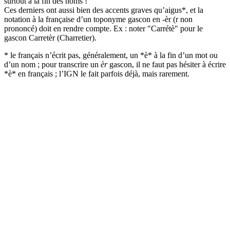
surtout à la fin des noms !
Ces derniers ont aussi bien des accents graves qu’aigus*, et la
notation à la française d’un toponyme gascon en -èr (r non
prononcé) doit en rendre compte. Ex : noter "Carrétè" pour le
gascon Carretèr (Charretier).
* le français n’écrit pas, généralement, un *è* à la fin d’un mot ou
d’un nom ; pour transcrire un
èr
gascon, il ne faut pas hésiter à écrire
*è* en français ; l’IGN le fait parfois déjà, mais rarement.