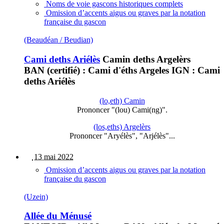
Noms de voie gascons historiques complets
Omission d’accents aigus ou graves par la notation
française du gascon
(Beaudéan / Beudian)
Cami deths Ariélès
Camin deths Argelèrs
BAN (certifié) : Cami d'éths Argeles IGN : Cami
deths Ariélès
(lo,eth) Camin
Prononcer "(lou) Cami(ng)".
(los,eths) Argelèrs
Prononcer "Aryélès", "Arjélès"...
13 mai 2022
Omission d’accents aigus ou graves par la notation
française du gascon
(Uzein)
Allée du Ménusé