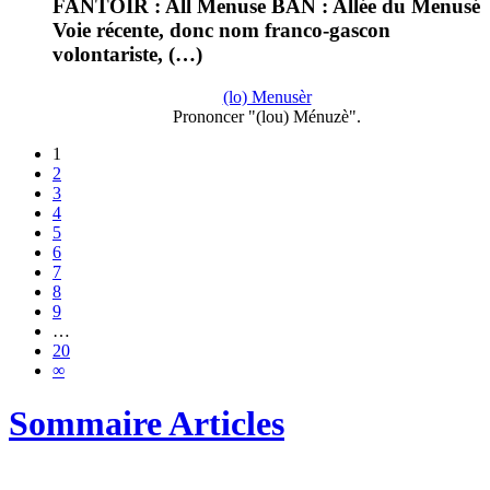
FANTOIR : All Menuse BAN : Allée du Menusé
Voie récente, donc nom franco-gascon
volontariste, (…)
(lo) Menusèr
Prononcer "(lou) Ménuzè".
1
2
3
4
5
6
7
8
9
…
20
∞
Sommaire Articles