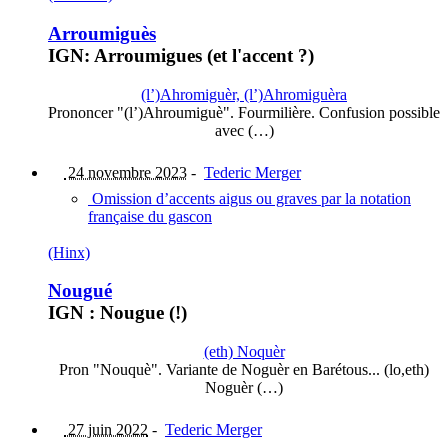
Arroumiguès
IGN: Arroumigues (et l'accent ?)
(l’)Ahromiguèr, (l’)Ahromiguèra
Prononcer "(l’)Ahroumiguè". Fourmilière. Confusion possible
avec (…)
24 novembre 2023
-
Tederic Merger
Omission d’accents aigus ou graves par la notation
française du gascon
(Hinx)
Nougué
IGN : Nougue (!)
(eth) Noquèr
Pron "Nouquè". Variante de Noguèr en Barétous... (lo,eth)
Noguèr (…)
27 juin 2022
-
Tederic Merger