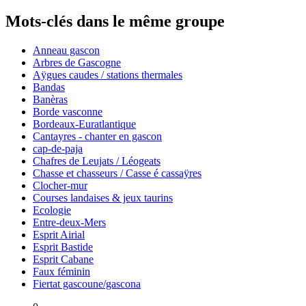
Mots-clés dans le même groupe
Anneau gascon
Arbres de Gascogne
Aÿgues caudes / stations thermales
Bandas
Banèras
Borde vasconne
Bordeaux-Euratlantique
Cantayres - chanter en gascon
cap-de-paja
Chafres de Leujats / Léogeats
Chasse et chasseurs / Casse é cassaÿres
Clocher-mur
Courses landaises & jeux taurins
Ecologie
Entre-deux-Mers
Esprit Airial
Esprit Bastide
Esprit Cabane
Faux féminin
Fiertat gascoune/gascona