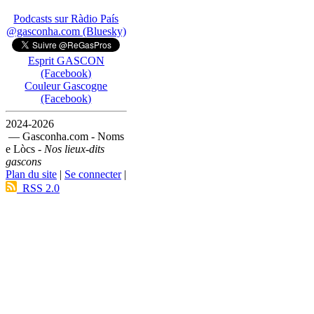
Podcasts sur Ràdio País
@gasconha.com (Bluesky)
Esprit GASCON
(Facebook)
Couleur Gascogne
(Facebook)
2024-2026
— Gasconha.com - Noms
e Lòcs -
Nos lieux-dits
gascons
Plan du site
|
Se connecter
|
RSS 2.0