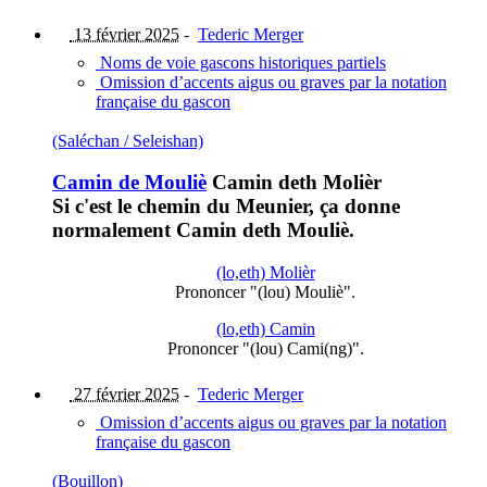
13 février 2025
-
Tederic Merger
Noms de voie gascons historiques partiels
Omission d’accents aigus ou graves par la notation
française du gascon
(Saléchan / Seleishan)
Camin de Mouliè
Camin deth Molièr
Si c'est le chemin du Meunier, ça donne
normalement Camin deth Mouliè.
(lo,eth) Molièr
Prononcer "(lou) Mouliè".
(lo,eth) Camin
Prononcer "(lou) Cami(ng)".
27 février 2025
-
Tederic Merger
Omission d’accents aigus ou graves par la notation
française du gascon
(Bouillon)