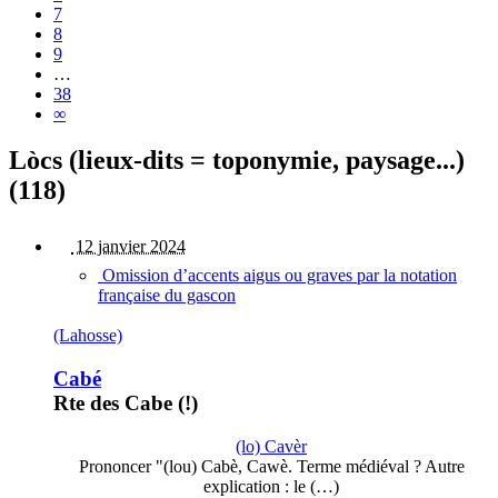
7
8
9
…
38
∞
Lòcs (lieux-dits = toponymie, paysage...)
(118)
12 janvier 2024
Omission d’accents aigus ou graves par la notation
française du gascon
(Lahosse)
Cabé
Rte des Cabe (!)
(lo) Cavèr
Prononcer "(lou) Cabè, Cawè. Terme médiéval ? Autre
explication : le (…)