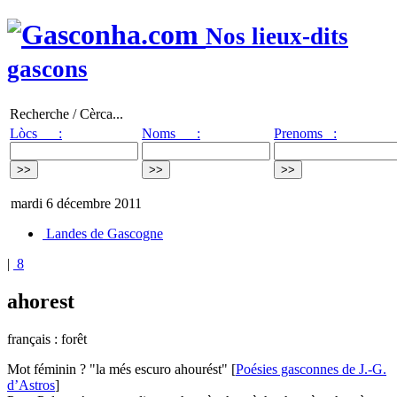
Nos lieux-dits
gascons
Recherche / Cèrca...
Lòcs :
Noms :
Prenoms :
mardi 6 décembre 2011
Landes de Gascogne
|
8
ahorest
français : forêt
Mot féminin ? "la més escuro ahourést" [
Poésies gasconnes de J.-G.
d’Astros
]