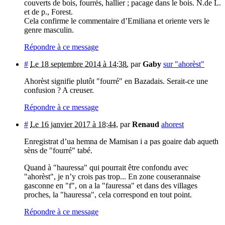
couverts de bois, fourrés, hallier ; pacage dans le bois. N.de L.
et de p., Forest.
Cela confirme le commentaire d’Emiliana et oriente vers le
genre masculin.
Répondre à ce message
#
Le 18 septembre 2014 à 14:38
,
par
Gaby
sur "ahorèst"
Ahorèst signifie plutôt "fourré" en Bazadais. Serait-ce une
confusion ? A creuser.
Répondre à ce message
#
Le 16 janvier 2017 à 18:44
,
par
Renaud
ahorest
Enregistrat d’ua hemna de Mamisan i a pas goaire dab aqueth
sèns de "fourré" tabé.
Quand à "hauressa" qui pourrait être confondu avec
"ahorèst", je n’y crois pas trop... En zone couserannaise
gasconne en "f", on a la "fauressa" et dans des villages
proches, la "hauressa", cela correspond en tout point.
Répondre à ce message