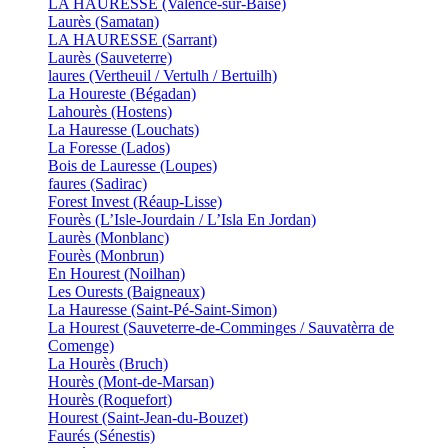
LA HAURESSE (Valence-sur-Baïse)
Laurès (Samatan)
LA HAURESSE (Sarrant)
Laurès (Sauveterre)
laures (Vertheuil / Vertulh / Bertuilh)
La Houreste (Bégadan)
Lahourès (Hostens)
La Hauresse (Louchats)
La Foresse (Lados)
Bois de Lauresse (Loupes)
faures (Sadirac)
Forest Invest (Réaup-Lisse)
Fourès (L’Isle-Jourdain / L’Isla En Jordan)
Laurès (Monblanc)
Fourès (Monbrun)
En Hourest (Noilhan)
Les Ourests (Baigneaux)
La Hauresse (Saint-Pé-Saint-Simon)
La Hourest (Sauveterre-de-Comminges / Sauvatèrra de
Comenge)
La Hourès (Bruch)
Hourès (Mont-de-Marsan)
Hourès (Roquefort)
Hourest (Saint-Jean-du-Bouzet)
Faurés (Sénestis)