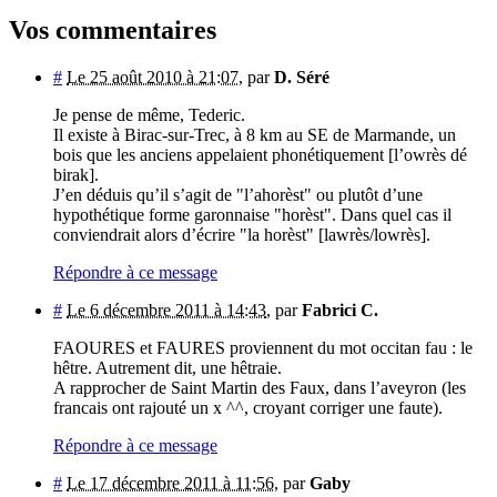
Vos commentaires
#
Le 25 août 2010 à 21:07
,
par
D. Séré
Je pense de même, Tederic.
Il existe à Birac-sur-Trec, à 8 km au SE de Marmande, un
bois que les anciens appelaient phonétiquement [l’owrès dé
birak].
J’en déduis qu’il s’agit de "l’ahorèst" ou plutôt d’une
hypothétique forme garonnaise "horèst". Dans quel cas il
conviendrait alors d’écrire "la horèst" [lawrès/lowrès].
Répondre à ce message
#
Le 6 décembre 2011 à 14:43
,
par
Fabrici C.
FAOURES et FAURES proviennent du mot occitan fau : le
hêtre. Autrement dit, une hêtraie.
A rapprocher de Saint Martin des Faux, dans l’aveyron (les
francais ont rajouté un x ^^, croyant corriger une faute).
Répondre à ce message
#
Le 17 décembre 2011 à 11:56
,
par
Gaby