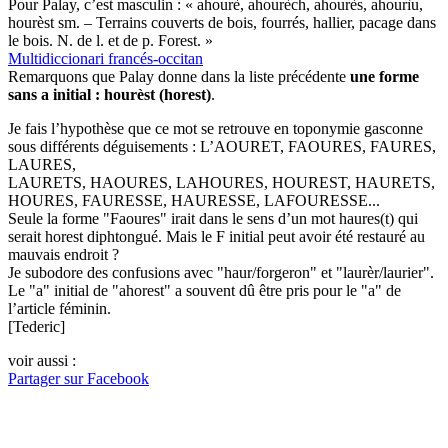
Pour Palay, c’est masculin : « ahourè, ahourèch, ahourès, ahourìu,
hourèst sm. – Terrains couverts de bois, fourrés, hallier, pacage dans
le bois. N. de l. et de p. Forest. »
Multidiccionari francés-occitan
Remarquons que Palay donne dans la liste précédente
une forme
sans a initial : hourèst (horest)
.
Je fais l’hypothèse que ce mot se retrouve en toponymie gasconne
sous différents déguisements : L’AOURET, FAOURES, FAURES,
LAURES,
LAURETS, HAOURES, LAHOURES, HOUREST, HAURETS,
HOURES, FAURESSE, HAURESSE, LAFOURESSE...
Seule la forme "Faoures" irait dans le sens d’un mot haures(t) qui
serait horest diphtongué. Mais le F initial peut avoir été restauré au
mauvais endroit ?
Je subodore des confusions avec "haur/forgeron" et "laurèr/laurier".
Le "a" initial de "ahorest" a souvent dû être pris pour le "a" de
l’article féminin.
[Tederic]
voir aussi :
Partager sur Facebook