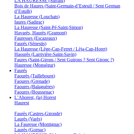
LA HAURESSE (Sarrant)
Bois de Haures (Saint-Germain-d’Esteuil / Sent German
d’Estulh)
La Hauresse (Louchats)
faures (Sadirac)
La Hauresse (Saint-Pé-Saint-Simon)
Havarès, Haurès (Gramont)
Fauresses (Escazeaux)
Faurés (Sénestis)
La Hauresse (Lège-Cap-Ferret / Lèja-Cap-Horet)
Haourès (Larrivière-Saint-Savin)
Faures (Saint-Girons / Sent Guirons ? Sent Gironç ?)
Hauresse (Monségur)
Faurés
Faourès (Taillebourg)
Faoures (Grenade)
Faoures (Balaguères)
Faoures (Boussenac)
L’Ahorest, (la) Horest
Haurest
Faurès (Castres-Gironde)
Laurès (Varès)
La Fauresse (Montignac)
Laurès (Gornac)