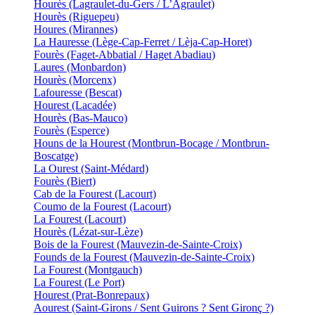
Hourès (Lagraulet-du-Gers / L’Agraulet)
Hourès (Riguepeu)
Houres (Mirannes)
La Hauresse (Lège-Cap-Ferret / Lèja-Cap-Horet)
Fourès (Faget-Abbatial / Haget Abadiau)
Laures (Monbardon)
Hourès (Morcenx)
Lafouresse (Bescat)
Hourest (Lacadée)
Hourès (Bas-Mauco)
Fourès (Esperce)
Houns de la Hourest (Montbrun-Bocage / Montbrun-
Boscatge)
La Ourest (Saint-Médard)
Fourès (Biert)
Cab de la Fourest (Lacourt)
Coumo de la Fourest (Lacourt)
La Fourest (Lacourt)
Hourès (Lézat-sur-Lèze)
Bois de la Fourest (Mauvezin-de-Sainte-Croix)
Founds de la Fourest (Mauvezin-de-Sainte-Croix)
La Fourest (Montgauch)
La Fourest (Le Port)
Hourest (Prat-Bonrepaux)
Aourest (Saint-Girons / Sent Guirons ? Sent Gironç ?)