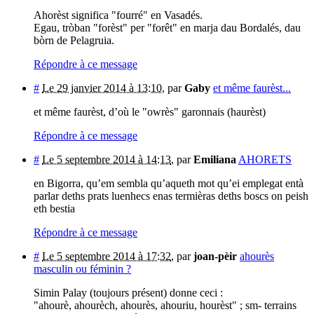
Ahorèst significa "fourré" en Vasadés.
Egau, tròban "forèst" per "forêt" en marja dau Bordalés, dau
bòrn de Pelagruia.
Répondre à ce message
#
Le 29 janvier 2014 à 13:10
,
par
Gaby
et même faurèst...
et même faurèst, d’où le "owrès" garonnais (haurèst)
Répondre à ce message
#
Le 5 septembre 2014 à 14:13
,
par
Emiliana
AHORETS
en Bigorra, qu’em sembla qu’aqueth mot qu’ei emplegat entà
parlar deths prats luenhecs enas termièras deths boscs on peish
eth bestia
Répondre à ce message
#
Le 5 septembre 2014 à 17:32
,
par
joan-pèir
ahourès
masculin ou féminin ?
Simin Palay (toujours présent) donne ceci :
"ahourè, ahourèch, ahourès, ahouriu, hourèst" ; sm- terrains