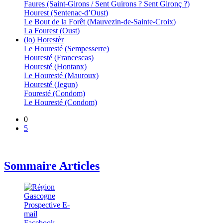
Faures (Saint-Girons / Sent Guirons ? Sent Gironç ?)
Hourest (Sentenac-d’Oust)
Le Bout de la Forêt (Mauvezin-de-Sainte-Croix)
La Fourest (Oust)
(lo) Horestèr
Le Houresté (Sempesserre)
Houresté (Francescas)
Houresté (Hontanx)
Le Houresté (Mauroux)
Houresté (Jegun)
Fouresté (Condom)
Le Houresté (Condom)
0
5
Sommaire Articles