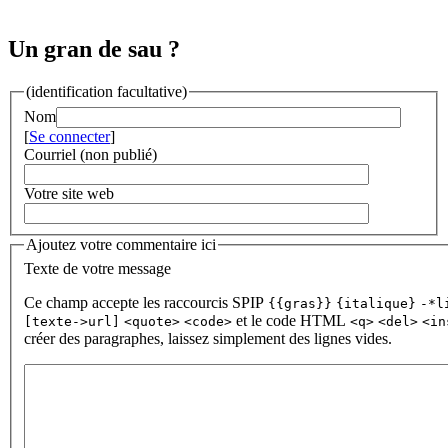
Un gran de sau ?
(identification facultative)
Nom
[
Se connecter
]
Courriel (non publié)
Votre site web
Ajoutez votre commentaire ici
Texte de votre message
Ce champ accepte les raccourcis SPIP
{{gras}}
{italique}
-*l
et le code HTML
[texte->url]
<quote>
<code>
<q>
<del>
<in
créer des paragraphes, laissez simplement des lignes vides.