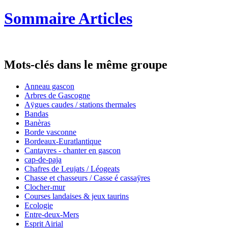
Sommaire Articles
Mots-clés dans le même groupe
Anneau gascon
Arbres de Gascogne
Aÿgues caudes / stations thermales
Bandas
Banèras
Borde vasconne
Bordeaux-Euratlantique
Cantayres - chanter en gascon
cap-de-paja
Chafres de Leujats / Léogeats
Chasse et chasseurs / Casse é cassaÿres
Clocher-mur
Courses landaises & jeux taurins
Ecologie
Entre-deux-Mers
Esprit Airial