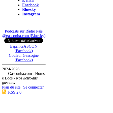
E-mail
Facebook
Bluesky
Instagram
Podcasts sur Ràdio País
@gasconha.com (Bluesky)
Esprit GASCON
(Facebook)
Couleur Gascogne
(Facebook)
2024-2026
— Gasconha.com - Noms
e Lòcs -
Nos lieux-dits
gascons
Plan du site
|
Se connecter
|
RSS 2.0