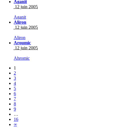
Aganit
12 juin 2005
Aganit
Aliron
12 juin 2005
Aliron
Aroumic
12 juin 2005
Ahromic
1
2
3
4
5
6
7
8
9
…
16
∞