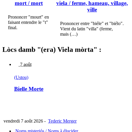
mort
/ mort
viela
/ ferme, hameau, village,
ville
Prononcer "mourt" en
faisant entendre le "t"
Prononcer entre "biéle" et "biélo".
final.
Vient du latin "villa" (ferme,
mais (…)
Lòcs damb "(era) Viela mòrta" :
7 août
(Ustou)
Bielle Morte
vendredi 7 août 2026
-
Tederic Merger
Noms misteriós / Noms à élucider