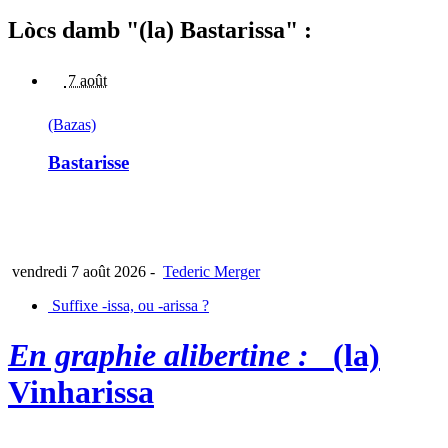
Lòcs damb "(la) Bastarissa" :
7 août
(Bazas)
Bastarisse
vendredi 7 août 2026
-
Tederic Merger
Suffixe -issa, ou -arissa ?
En graphie alibertine :
(la)
Vinharissa