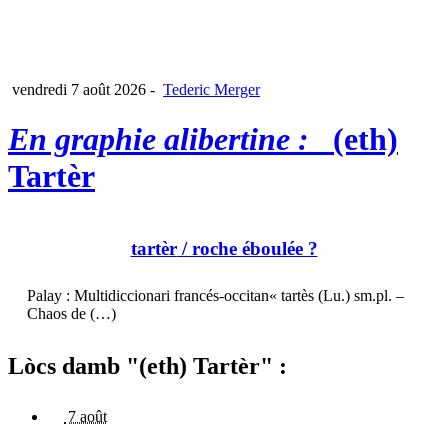
vendredi 7 août 2026
-
Tederic Merger
En graphie alibertine :
(eth)
Tartèr
tartèr
/ roche éboulée ?
Palay : Multidiccionari francés-occitan« tartès (Lu.) sm.pl. –
Chaos de (…)
Lòcs damb "(eth) Tartèr" :
7 août