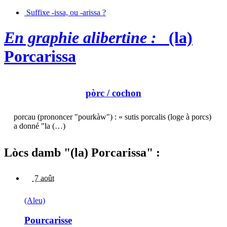
Suffixe -issa, ou -arissa ?
En graphie alibertine :
(la)
Porcarissa
pòrc
/ cochon
porcau (prononcer "pourkàw") : « sutis porcalis (loge à porcs)
a donné "la (…)
Lòcs damb "(la) Porcarissa" :
7 août
(Aleu)
Pourcarisse