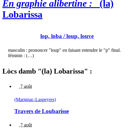
En graphie alibertine :
(la)
Lobarissa
lop, loba
/ loup, louve
masculin : prononcer "loup" en faisant entendre le "p" final.
féminin : (…)
Lòcs damb "(la) Lobarissa" :
7 août
(Marignac-Laspeyres)
Travers de Loubarisse
7 août