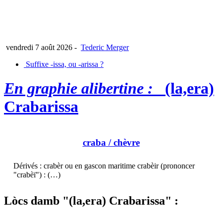
vendredi 7 août 2026
-
Tederic Merger
Suffixe -issa, ou -arissa ?
En graphie alibertine :
(la,era)
Crabarissa
craba
/ chèvre
Dérivés : crabèr ou en gascon maritime crabèir (prononcer
"crabèï") : (…)
Lòcs damb "(la,era) Crabarissa" :