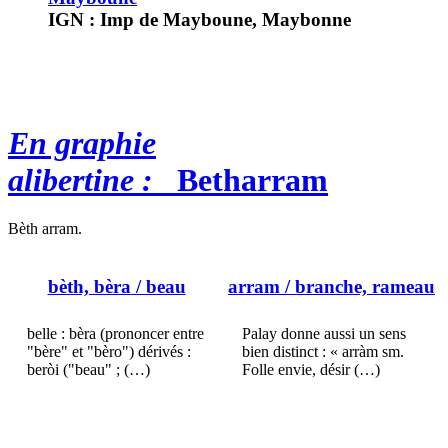
IGN : Imp de Mayboune, Maybonne
En graphie
alibertine :
Betharram
Bèth arram.
bèth, bèra
/ beau
arram
/ branche, rameau
belle : bèra (prononcer entre
Palay donne aussi un sens
"bère" et "bèro") dérivés :
bien distinct : « arràm sm.
beròi ("beau" ; (…)
Folle envie, désir (…)