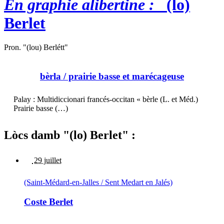
En graphie alibertine :
(lo)
Berlet
Pron. "(lou) Berlétt"
bèrla
/ prairie basse et marécageuse
Palay : Multidiccionari francés-occitan « bèrle (L. et Méd.)
Prairie basse (…)
Lòcs damb "(lo) Berlet" :
29 juillet
(Saint-Médard-en-Jalles / Sent Medart en Jalés)
Coste Berlet