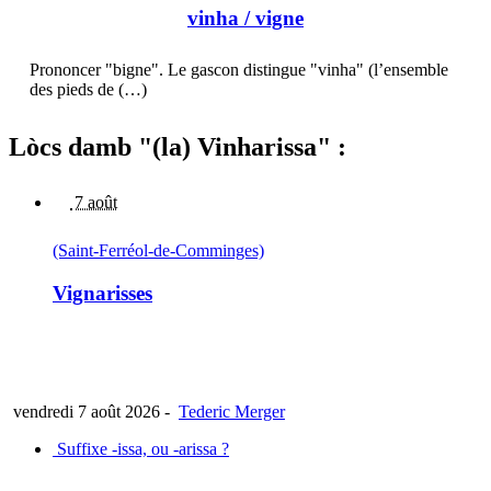
vinha
/ vigne
Prononcer "bigne". Le gascon distingue "vinha" (l’ensemble
des pieds de (…)
Lòcs damb "(la) Vinharissa" :
7 août
(Saint-Ferréol-de-Comminges)
Vignarisses
vendredi 7 août 2026
-
Tederic Merger
Suffixe -issa, ou -arissa ?