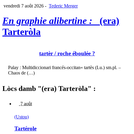
vendredi 7 août 2026
-
Tederic Merger
En graphie alibertine :
(era)
Tarteròla
tartèr
/ roche éboulée ?
Palay : Multidiccionari francés-occitan« tartès (Lu.) sm.pl. –
Chaos de (…)
Lòcs damb "(era) Tarteròla" :
7 août
(Ustou)
Tartérole