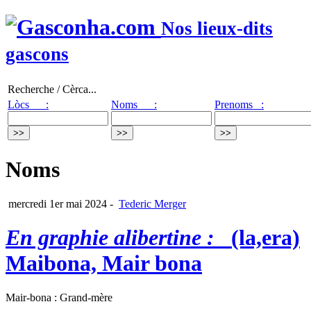
Nos lieux-dits
gascons
Recherche / Cèrca...
Lòcs :
Noms :
Prenoms :
Noms
mercredi 1er mai 2024
-
Tederic Merger
En graphie alibertine :
(la,era)
Maibona, Mair bona
Mair-bona : Grand-mère