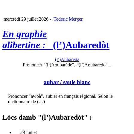
mercredi 29 juillet 2026
-
Tederic Merger
En graphie
alibertine :
(l’)Aubaredòt
(l’)Aubareda
Prononcer "(l’)Aoubaréde", "(l’)Aoubarédo"...
aubar
/ saule blanc
Prononcer "awbà". aubier en français régional. Selon le
dictionnaire de (…)
Lòcs damb "(l’)Aubaredòt" :
29 juillet