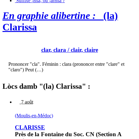
Suffixe -issa, ou -arissa ?
En graphie alibertine :
(la)
Clarissa
clar, clara
/ clair, claire
Prononcer "cla". Féminin : clara (prononcer entre "clare" et
"claro") Peut (…)
Lòcs damb "(la) Clarissa" :
7 août
(Moulis-en-Médoc)
CLARISSE
Près de la Fontaine du Soc. CN (Section A