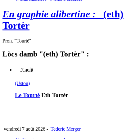
En graphie alibertine :
(eth)
Tortèr
Pron. "Tourtè"
Lòcs damb "(eth) Tortèr" :
7 août
(Ustou)
Le Tourté
Eth Tortèr
vendredi 7 août 2026
-
Tederic Merger