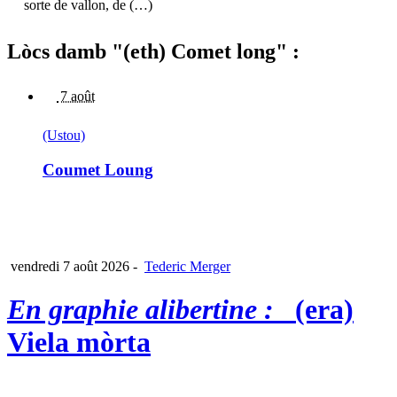
sorte de vallon, de (…)
Lòcs damb "(eth) Comet long" :
7 août
(Ustou)
Coumet Loung
vendredi 7 août 2026
-
Tederic Merger
En graphie alibertine :
(era)
Viela mòrta