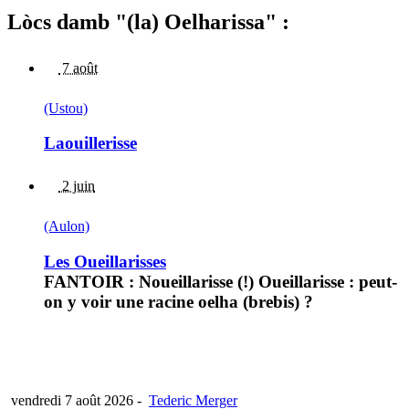
Lòcs damb "(la) Oelharissa" :
7 août
(Ustou)
Laouillerisse
2 juin
(Aulon)
Les Oueillarisses
FANTOIR : Noueillarisse (!) Oueillarisse : peut-
on y voir une racine oelha (brebis) ?
vendredi 7 août 2026
-
Tederic Merger