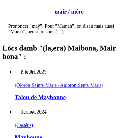
mair
/ mère
Prononcer "maÿ". Pour "Maman", on disait mais aussi
"Mamà", peut-être sous (…)
Lòcs damb "(la,era) Maibona, Mair
bona" :
8 juillet 2025
(Oloron-Sainte-Marie / Auloron-Senta-Maria)
Talou de Mayboune
1er mai 2024
(Castétis)
Mayboune