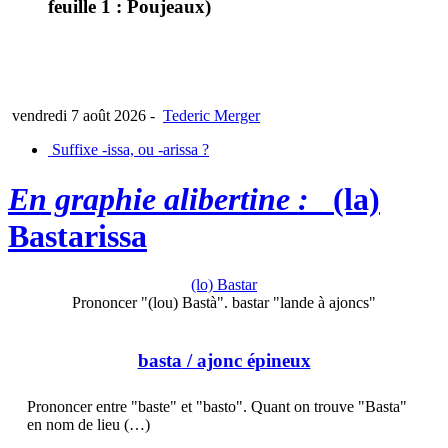
feuille 1 : Poujeaux)
vendredi 7 août 2026
-
Tederic Merger
Suffixe -issa, ou -arissa ?
En graphie alibertine :
(la)
Bastarissa
(lo) Bastar
Prononcer "(lou) Bastà". bastar "lande à ajoncs"
basta
/ ajonc épineux
Prononcer entre "baste" et "basto". Quant on trouve "Basta"
en nom de lieu (…)