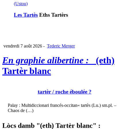
(Ustou)
Les Tartès
Eths Tartèrs
vendredi 7 août 2026
-
Tederic Merger
En graphie alibertine :
(eth)
Tartèr blanc
tartèr
/ roche éboulée ?
Palay : Multidiccionari francés-occitan« tartès (Lu.) sm.pl. –
Chaos de (…)
Lòcs damb "(eth) Tartèr blanc" :