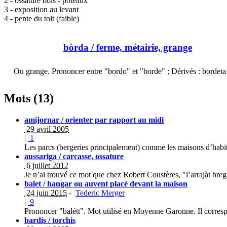
2 - ossature bois - poteaux
3 - exposition au levant
4 - pente du toit (faible)
bòrda
/ ferme, métairie, grange
Ou grange. Prononcer entre "bordo" et "borde" ; Dérivés : bordet
Mots (13)
amijornar / orienter par rapport au midi
29 avril 2005
|
1
Les parcs (bergeries principalement) comme les maisons d’habita
aussariga / carcasse, ossature
6 juillet 2012
Je n’ai trouvé ce mot que chez Robert Coustères, "l’arrajàt breg
balet / hangar ou auvent placé devant la maison
24 juin 2015
-
Tederic Merger
|
9
Prononcer "balétt". Mot utilisé en Moyenne Garonne. Il corres
bardís / torchis