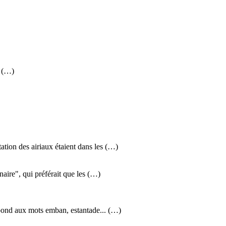
a (…)
tion des airiaux étaient dans les (…)
naire", qui préférait que les (…)
pond aux mots emban, estantade... (…)