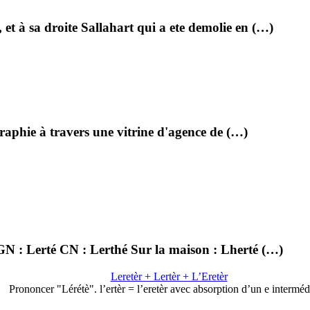
et à sa droite Sallahart qui a ete demolie en (…)
raphie à travers une vitrine d'agence de (…)
IGN : Lerté CN : Lerthé Sur la maison : Lherté (…)
Leretèr + Lertèr + L’Eretèr
Prononcer "Lérétè". l’ertèr = l’eretèr avec absorption d’un e interméd