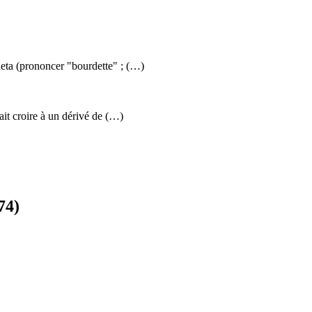
deta (prononcer "bourdette" ; (…)
ait croire à un dérivé de (…)
74)