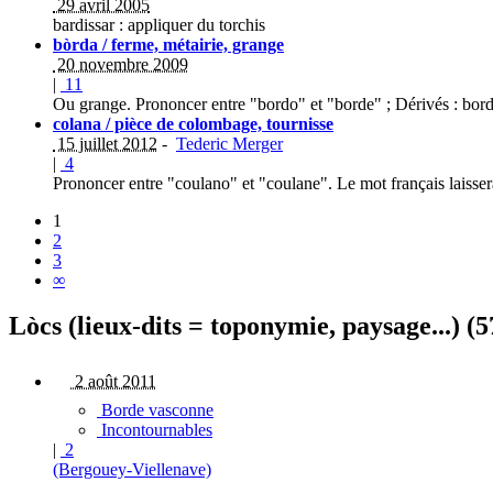
29 avril 2005
bardissar : appliquer du torchis
bòrda / ferme, métairie, grange
20 novembre 2009
|
11
Ou grange. Prononcer entre "bordo" et "borde" ; Dérivés : bor
colana / pièce de colombage, tournisse
15 juillet 2012
-
Tederic Merger
|
4
Prononcer entre "coulano" et "coulane". Le mot français laisser
1
2
3
∞
Lòcs (lieux-dits = toponymie, paysage...) (5
2 août 2011
Borde vasconne
Incontournables
|
2
(Bergouey-Viellenave)