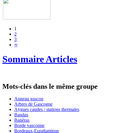
1
2
3
∞
Sommaire Articles
Mots-clés dans le même groupe
Anneau gascon
Arbres de Gascogne
Aÿgues caudes / stations thermales
Bandas
Banèras
Borde vasconne
Bordeaux-Euratlantique