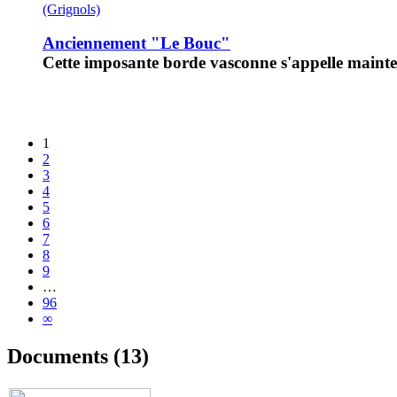
(Grignols)
Anciennement "Le Bouc"
Cette imposante borde vasconne s'appelle main
1
2
3
4
5
6
7
8
9
…
96
∞
Documents (13)