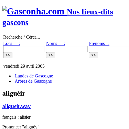
Nos lieux-dits
gascons
Recherche / Cèrca...
Lòcs :
Noms :
Prenoms :
vendredi 29 avril 2005
Landes de Gascogne
Arbres de Gascogne
aliguèir
aligueir.wav
français : alisier
Prononcer "aliguèy".