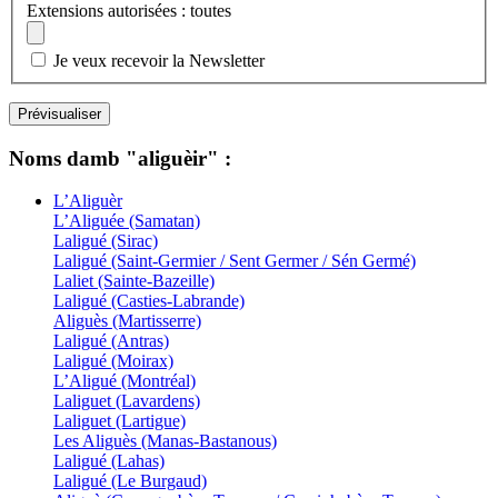
Extensions autorisées : toutes
Je veux recevoir la Newsletter
Noms damb "aliguèir" :
L’Aliguèr
L’Aliguée (Samatan)
Laligué (Sirac)
Laligué (Saint-Germier / Sent Germer / Sén Germé)
Laliet (Sainte-Bazeille)
Laligué (Casties-Labrande)
Aliguès (Martisserre)
Laligué (Antras)
Laligué (Moirax)
L’Aligué (Montréal)
Laliguet (Lavardens)
Laliguet (Lartigue)
Les Aliguès (Manas-Bastanous)
Laligué (Lahas)
Laligué (Le Burgaud)