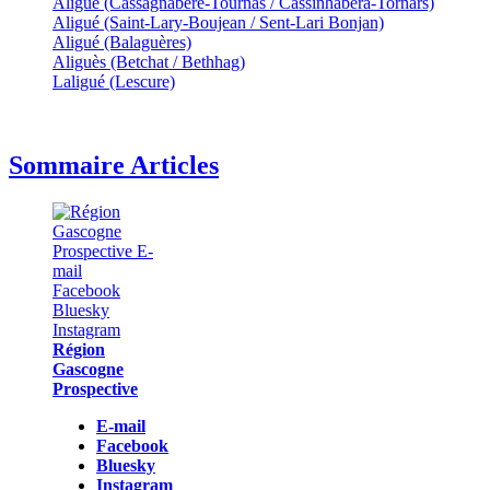
Aliguè (Cassagnabère-Tournas / Cassinhabèra-Tornars)
Aligué (Saint-Lary-Boujean / Sent-Lari Bonjan)
Aligué (Balaguères)
Aliguès (Betchat / Bethhag)
Laligué (Lescure)
Sommaire Articles
Région
Gascogne
Prospective
E-mail
Facebook
Bluesky
Instagram