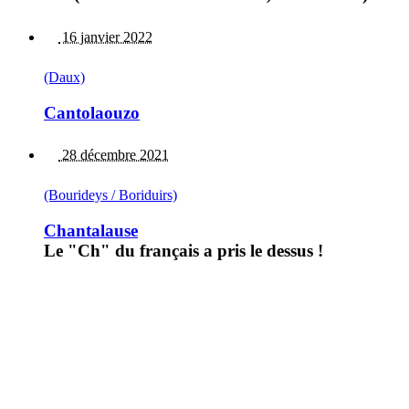
16 janvier 2022
(Daux)
Cantolaouzo
28 décembre 2021
(Bourideys / Boriduirs)
Chantalause
Le "Ch" du français a pris le dessus !