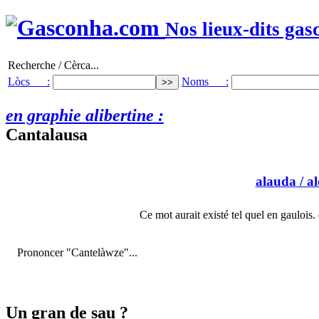
Nos lieux-dits gas
Recherche / Cèrca...
Lòcs :
Noms :
en graphie alibertine :
Cantalausa
alauda
/ al
Ce mot aurait existé tel quel en gaulois.
Prononcer "Cantelàwze"...
Un gran de sau ?