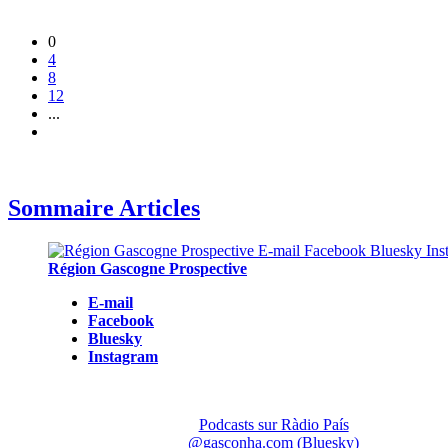
0
4
8
12
...
Sommaire Articles
Région Gascogne Prospective
E-mail
Facebook
Bluesky
Instagram
Podcasts sur Ràdio País
@gasconha.com (Bluesky)