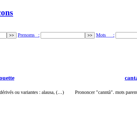
cons
Prenoms :
Mots :
ouette
cant
 dérivés ou variantes : alausa, (…)
Prononcer "canntà". mots parent