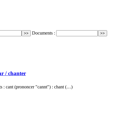
Documents :
ar
/ chanter
s : cant (prononcer "cannt") : chant (…)