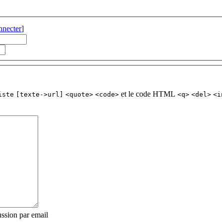
nnecter
]
et le code HTML
iste
[texte->url]
<quote>
<code>
<q>
<del>
<i
ssion par email