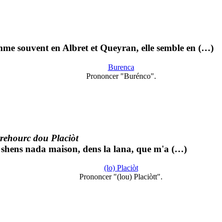
mme souvent en Albret et Queyran, elle semble en (…)
Burenca
Prononcer "Burénco".
rehourc dou Placiòt
, shens nada maison, dens la lana, que m'a (…)
(lo) Placiòt
Prononcer "(lou) Placiòtt".