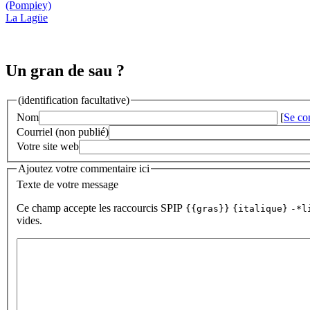
(Pompiey)
La Lagüe
Un gran de sau ?
(identification facultative)
Nom
[
Se co
Courriel (non publié)
Votre site web
Ajoutez votre commentaire ici
Texte de votre message
Ce champ accepte les raccourcis SPIP
{{gras}}
{italique}
-*l
vides.