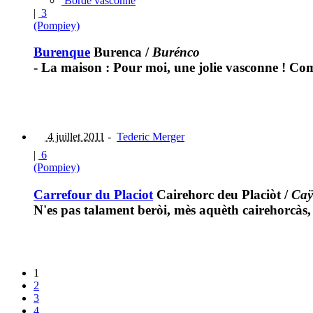
Borde vasconne
|
3
(Pompiey)
Burenque
Burenca
/
Burénco
- La maison : Pour moi, une jolie vasconne ! Co
4 juillet 2011
-
Tederic Merger
|
6
(Pompiey)
Carrefour du Placiot
Cairehorc deu Placiòt
/
Caÿ
N'es pas talament beròi, mès aquèth cairehorcàs
1
2
3
4