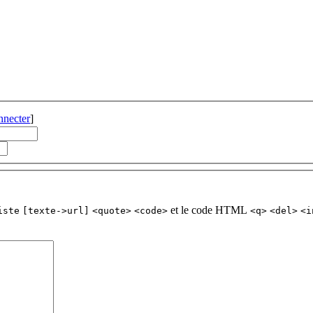
nnecter
]
et le code HTML
iste
[texte->url]
<quote>
<code>
<q>
<del>
<i