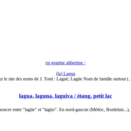
en graphie alibertine :
(la) Lagua
ur le site des noms de J. Tosti : Laguë, Lagüe Nom de famille surtout (
lagua, laguna, laguiva
/ étang, petit lac
oncer entre "lagüe" et "lagüo". En nord-gascon (Médoc, Bordelais...)