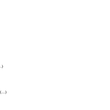
…)
, (…)