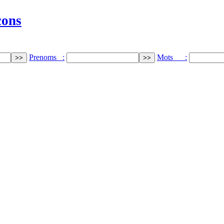
cons
Prenoms :
Mots :