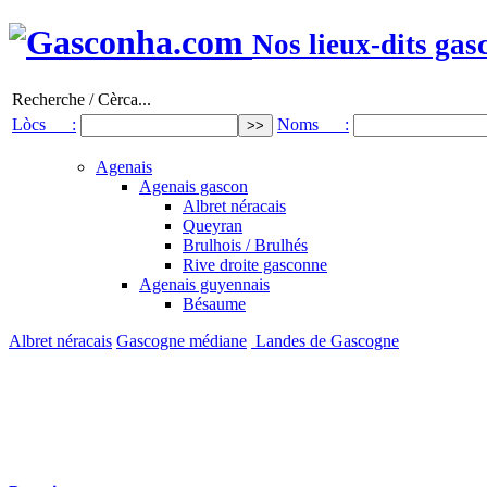
Nos lieux-dits gas
Recherche / Cèrca...
Lòcs :
Noms :
Agenais
Agenais gascon
Albret néracais
Queyran
Brulhois / Brulhés
Rive droite gasconne
Agenais guyennais
Bésaume
Albret néracais
Gascogne médiane
Landes de Gascogne