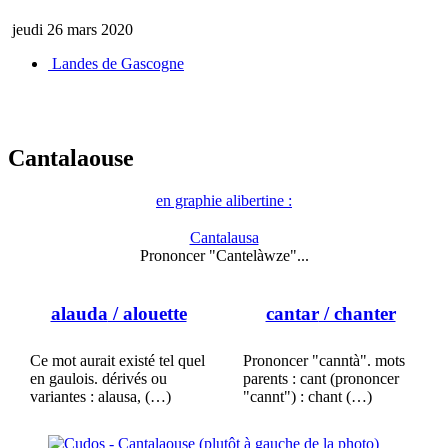
jeudi 26 mars 2020
Landes de Gascogne
Cantalaouse
en graphie alibertine :
Cantalausa
Prononcer "Cantelàwze"...
alauda
/ alouette
cantar
/ chanter
Ce mot aurait existé tel quel
Prononcer "canntà". mots
en gaulois. dérivés ou
parents : cant (prononcer
variantes : alausa, (…)
"cannt") : chant (…)