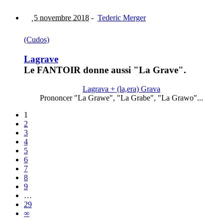
5 novembre 2018
-
Tederic Merger
(Cudos)
Lagrave
Le FANTOIR donne aussi "La Grave".
Lagrava + (la,era) Grava
Prononcer "La Grawe", "La Grabe", "La Grawo"...
1
2
3
4
5
6
7
8
9
…
29
∞