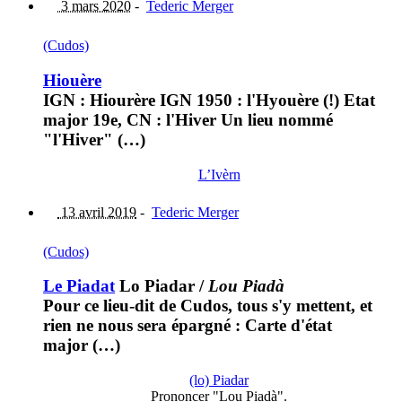
3 mars 2020
-
Tederic Merger
(Cudos)
Hiouère
IGN : Hiourère IGN 1950 : l'Hyouère (!) Etat
major 19e, CN : l'Hiver Un lieu nommé
"l'Hiver" (…)
L’Ivèrn
13 avril 2019
-
Tederic Merger
(Cudos)
Le Piadat
Lo Piadar
/
Lou Piadà
Pour ce lieu-dit de Cudos, tous s'y mettent, et
rien ne nous sera épargné : Carte d'état
major (…)
(lo) Piadar
Prononcer "Lou Piadà".