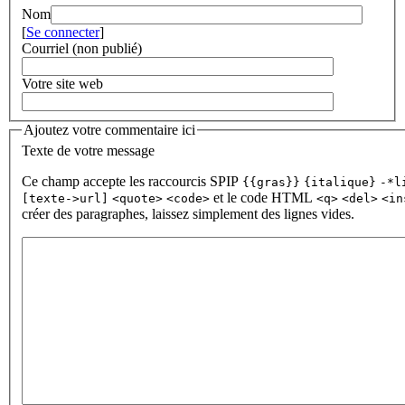
Nom
[
Se connecter
]
Courriel (non publié)
Votre site web
Ajoutez votre commentaire ici
Texte de votre message
Ce champ accepte les raccourcis SPIP
{{gras}}
{italique}
-*l
et le code HTML
[texte->url]
<quote>
<code>
<q>
<del>
<in
créer des paragraphes, laissez simplement des lignes vides.