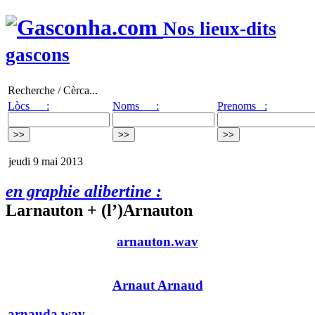
Nos lieux-dits
gascons
Recherche / Cèrca...
Lòcs :
Noms :
Prenoms :
jeudi 9 mai 2013
en graphie alibertine :
Larnauton + (l’)Arnauton
arnauton.wav
Arnaut Arnaud
arnauda.wav