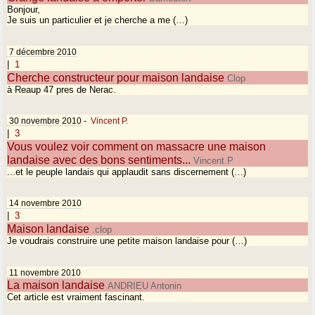
Bonjour,
Je suis un particulier et je cherche a me (…)
7 décembre 2010
|
1
Cherche constructeur pour maison landaise
Clop
à Reaup 47 pres de Nerac.
30 novembre 2010
-
Vincent P.
|
3
Vous voulez voir comment on massacre une maison
landaise avec des bons sentiments...
Vincent.P
...et le peuple landais qui applaudit sans discernement (…)
14 novembre 2010
|
3
Maison landaise
.clop
Je voudrais construire une petite maison landaise pour (…)
11 novembre 2010
La maison landaise
ANDRIEU Antonin
Cet article est vraiment fascinant.