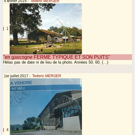
4 février 2019
-
Tederic MERGER
|
1
"en gascogne FERME TYPIQUE ET SON PUITS"
Hélas pas de date ni de lieu de la photo. Années 50, 60, (…)
1er juillet 2017
-
Tederic MERGER
|
4