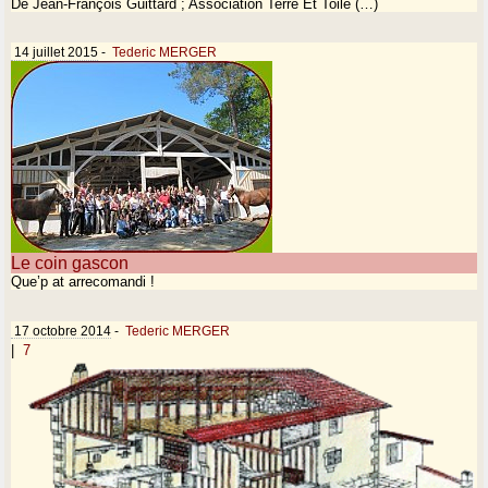
De Jean-François Guittard ; Association Terre Et Toile (…)
14 juillet 2015
-
Tederic MERGER
Le coin gascon
Que’p at arrecomandi !
17 octobre 2014
-
Tederic MERGER
|
7