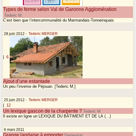
Types de ferme selon Val de Garonne Agglomération
Tederic M.
C’est bien que l’intercommunalité du Marmandais-Tonneinquais
28 juin 2012
-
Tederic MERGER
|
6
Ajout d’une estantade
Un peu l’inverse de Péjouan. [Tederic M.]
25 juin 2012
-
Tederic MERGER
|
12
Un lexique gascon de la charpente ?
Tederic M.
Il existe en ligne un LEXIQUE DU BÂTIMENT ET DE LA (…)
6 mars 2011
Grange landaise à emporter
Darrieutort