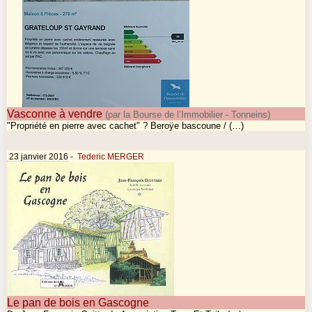
Vasconne à vendre
(par la Bourse de l’Immobilier - Tonneins)
"Propriété en pierre avec cachet" ? Beroÿe bascoune / (…)
23 janvier 2016
-
Tederic MERGER
Le pan de bois en Gascogne