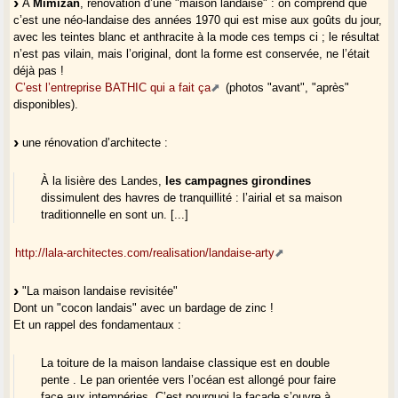
A
Mimizan
, rénovation d’une "maison landaise" : on comprend que
c’est une néo-landaise des années 1970 qui est mise aux goûts du jour,
avec les teintes blanc et anthracite à la mode ces temps ci ; le résultat
n’est pas vilain, mais l’original, dont la forme est conservée, ne l’était
déjà pas !
C’est l’entreprise BATHIC qui a fait ça
(photos "avant", "après"
disponibles).
une rénovation d’architecte :
À la lisière des Landes,
les campagnes girondines
dissimulent des havres de tranquillité : l’airial et sa maison
traditionnelle en sont un. [...]
http://lala-architectes.com/realisation/landaise-arty
"La maison landaise revisitée"
Dont un "cocon landais" avec un bardage de zinc !
Et un rappel des fondamentaux :
La toiture de la maison landaise classique est en double
pente . Le pan orientée vers l’océan est allongé pour faire
face aux intempéries. C’est pourquoi la façade s’ouvre à