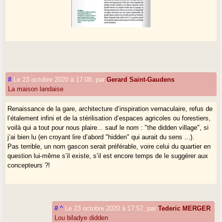
#
Le 23 octobre 2020 à 17:08
,
par
Gerard Saint-Gaudens
La maison landaise
Landitude 2015
Travail sur l’habitat contemporain dans l’espace landais.
Renaissance de la gare, architecture d’inspiration vernaculaire, refus de
Centre-bourgs à revitaliser, lotissements à civiliser,
l’étalement infini et de la stérilisation d’espaces agricoles ou forestiers,
nature à retrouver (les cours d’eau par exemple)...
voilà qui a tout pour nous plaire... sauf le nom : "the didden village", si
Des pistes à concrétiser !
j’ai bien lu (en croyant lire d’abord "hidden" qui aurait du sens ...).
Communauté de communes du Pays d’Albret, Parc
Pas terrible, un nom gascon serait préférable, voire celui du quartier en
naturel régional des Landes de Gascogne et l’Ecole
question lui-même s’il existe, s’il est encore temps de le suggérer aux
Nationale Supérieure d’Architecture et de Paysage de
concepteurs ?!
Bordeaux
Télécharger (6.9 kio)
#
^
Le 23 octobre 2020 à 17:57
,
par
Tederic MERGER
Lou biladye didden