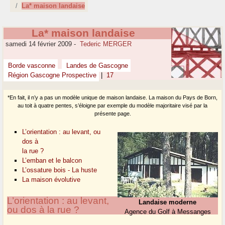
La* maison landaise
La* maison landaise
samedi 14 février 2009
-
Tederic MERGER
Borde vasconne
Landes de Gascogne
Région Gascogne Prospective
|
17
*En fait, il n’y a pas un modèle unique de maison landaise. La maison du Pays de Born,
au toit à quatre pentes, s’éloigne par exemple du modèle majoritaire visé par la
présente page.
L’orientation : au levant, ou
dos à
la rue ?
L’emban et le balcon
L’ossature bois - La huste
La maison évolutive
L’orientation : au levant,
Landaise moderne
ou dos à la rue ?
Agence du Golf à Messanges