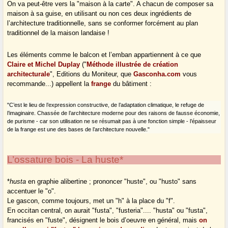
On va peut-être vers la "maison à la carte". A chacun de composer sa
maison à sa guise, en utilisant ou non ces deux ingrédients de
l’architecture traditionnelle, sans se conformer forcément au plan
traditionnel de la maison landaise !
Les éléments comme le balcon et l’emban appartiennent à ce que
Claire et Michel Duplay
("
Méthode illustrée de création
architecturale
", Editions du Moniteur, que
Gasconha.com
vous
recommande...) appellent la
frange
du bâtiment :
"C’est le lieu de l’expression constructive, de l’adaptation climatique, le refuge de
l’imaginaire. Chassée de l’architecture moderne pour des raisons de fausse économie,
de purisme - car son utilisation ne se résumait pas à une fonction simple - l’épaisseur
de la frange est une des bases de l’architecture nouvelle."
L’ossature bois - La huste*
*
husta
en graphie alibertine ; prononcer "huste", ou "husto" sans
accentuer le "o".
Le gascon, comme toujours, met un "h" à la place du "f".
En occitan central, on aurait "fusta", "fusteria".... "husta" ou "fusta",
francisés en "fuste", désignent le bois d’oeuvre en général, mais
on