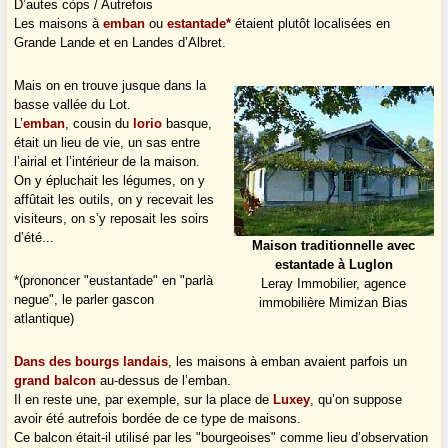
D’autes còps / Autrefois
Les maisons à
emban
ou
estantade
*
étaient plutôt localisées en
Grande Lande et en Landes d’Albret.
Mais on en trouve jusque dans la
basse vallée du Lot.
L’
emban
, cousin du
lorio
basque,
était un lieu de vie, un sas entre
l’airial et l’intérieur de la maison.
On y épluchait les légumes, on y
affûtait les outils, on y recevait les
visiteurs, on s’y reposait les soirs
d’été...
Maison traditionnelle avec
estantade à Luglon
*(prononcer "eustantade" en "parlà
Leray Immobilier, agence
negue", le parler gascon
immobilière Mimizan Bias
atlantique)
Dans des bourgs landais
, les maisons à emban avaient parfois un
grand balcon
au-dessus de l’emban.
Il en reste une, par exemple, sur la place de
Luxey
, qu’on suppose
avoir été autrefois bordée de ce type de maisons.
Ce balcon était-il utilisé par les "bourgeoises" comme lieu d’observation