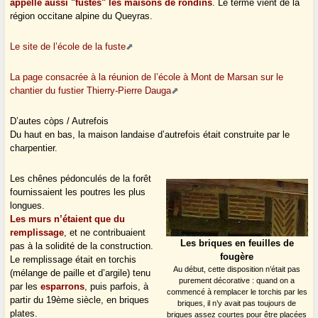
appelle aussi "fustes" les maisons de rondins
. Le terme vient de la
région occitane alpine du Queyras.
Le site de l’école de la fuste
La page consacrée à la réunion de l’école à Mont de Marsan sur le
chantier du fustier Thierry-Pierre Dauga
D’autes còps / Autrefois
Du haut en bas, la maison landaise d’autrefois était construite par le
charpentier.
Les chênes pédonculés de la forêt
fournissaient les poutres les plus
longues.
Les murs n’étaient que du
remplissage
, et ne contribuaient
Les briques en feuilles de
pas à la solidité de la construction.
fougère
Le remplissage était en torchis
Au début, cette disposition n’était pas
(mélange de paille et d’argile) tenu
purement décorative : quand on a
par les
esparrons
, puis parfois, à
commencé à remplacer le torchis par les
partir du 19ème siècle, en briques
briques, il n’y avait pas toujours de
plates.
briques assez courtes pour être placées