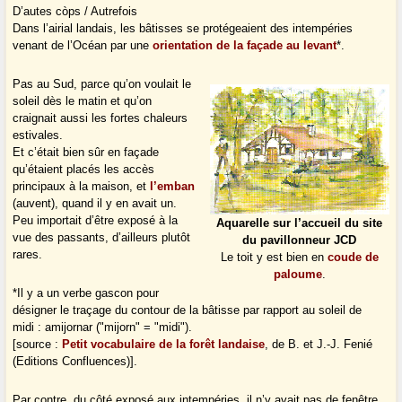
D’autes còps / Autrefois
Dans l’airial landais, les bâtisses se protégeaient des intempéries
venant de l’Océan par une
orientation de la façade au levant
*.
Pas au Sud, parce qu’on voulait le
soleil dès le matin et qu’on
craignait aussi les fortes chaleurs
estivales.
Et c’était bien sûr en façade
qu’étaient placés les accès
principaux à la maison, et
l’emban
(auvent), quand il y en avait un.
Peu importait d’être exposé à la
Aquarelle sur l’accueil du site
vue des passants, d’ailleurs plutôt
du pavillonneur JCD
rares.
Le toit y est bien en
coude de
paloume
.
*Il y a un verbe gascon pour
désigner le traçage du contour de la bâtisse par rapport au soleil de
midi :
amijornar
("mijorn" = "midi").
[source :
Petit vocabulaire de la forêt landaise
, de B. et J.-J. Fenié
(Editions Confluences)].
Par contre, du côté exposé aux intempéries, il n’y avait pas de fenêtre