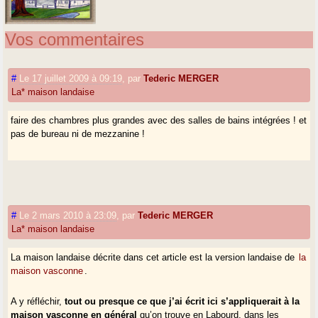
Vos commentaires
#
Le 17 juillet 2009 à 09:19
,
par
Tederic MERGER
La* maison landaise
faire des chambres plus grandes avec des salles de bains intégrées ! et
pas de bureau ni de mezzanine !
#
Le 2 mars 2010 à 23:09
,
par
Tederic MERGER
La* maison landaise
La maison landaise décrite dans cet article est la version landaise de
la
maison vasconne
.
A y réfléchir,
tout ou presque ce que j’ai écrit ici s’appliquerait à la
maison vasconne en général
qu’on trouve en Labourd, dans les