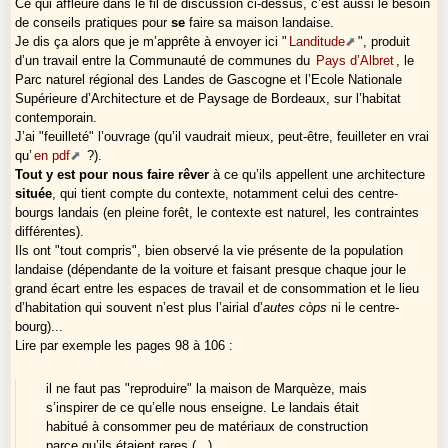
Ce qui affleure dans le fil de discussion ci-dessus, c’est aussi le besoin
de conseils pratiques pour
se
faire sa maison landaise.
Je dis ça alors que je m’apprête à envoyer ici "
Landitude
", produit
d’un travail entre la Communauté de communes du
Pays d’Albret
, le
Parc naturel régional des Landes de Gascogne et l’Ecole Nationale
Supérieure d’Architecture et de Paysage de Bordeaux, sur l’habitat
contemporain.
J’ai "feuilleté" l’ouvrage (qu’il vaudrait mieux, peut-être, feuilleter en vrai
qu’
en pdf
?).
Tout y est pour nous faire rêver
à ce qu’ils appellent une architecture
située
, qui tient compte du contexte, notamment celui des centre-
bourgs landais (en pleine forêt, le contexte est naturel, les contraintes
différentes).
Ils ont "tout compris", bien observé la vie présente de la population
landaise (dépendante de la voiture et faisant presque chaque jour le
grand écart entre les espaces de travail et de consommation et le lieu
d’habitation qui souvent n’est plus l’airial d’
autes còps
ni le centre-
bourg)...
Lire par exemple les pages 98 à 106 :
il ne faut pas "reproduire" la maison de Marquèze, mais
s’inspirer de ce qu’elle nous enseigne. Le landais était
habitué à consommer peu de matériaux de construction
parce qu’ils étaient rares (...)