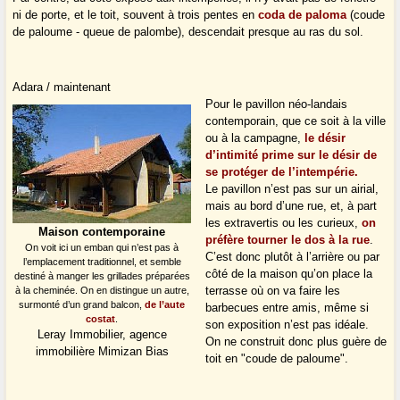
ni de porte, et le toit, souvent à trois pentes en
coda de paloma
(coude
de paloume - queue de palombe), descendait presque au ras du sol.
Adara / maintenant
Pour le pavillon néo-landais
contemporain, que ce soit à la ville
ou à la campagne,
le désir
d’intimité prime sur le désir de
se protéger de l’intempérie.
Le pavillon n’est pas sur un airial,
mais au bord d’une rue, et, à part
les extravertis ou les curieux,
on
Maison contemporaine
préfère tourner le dos à la rue
.
On voit ici un emban qui n’est pas à
C’est donc plutôt à l’arrière ou par
l’emplacement traditionnel, et semble
côté de la maison qu’on place la
destiné à manger les grillades préparées
terrasse où on va faire les
à la cheminée. On en distingue un autre,
surmonté d’un grand balcon,
de l’aute
barbecues entre amis, même si
costat
.
son exposition n’est pas idéale.
Leray Immobilier, agence
On ne construit donc plus guère de
immobilière Mimizan Bias
toit en "coude de paloume".