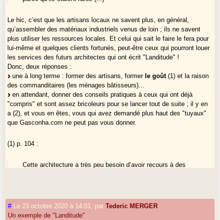
Le hic, c’est que les artisans locaux ne savent plus, en général,
qu’assembler des matériaux industriels venus de loin ; ils ne savent
plus utiliser les ressources locales. Et celui qui sait le faire le fera pour
lui-même et quelques clients fortunés, peut-être ceux qui pourront louer
les services des futurs architectes qui ont écrit "Landitude" !
Donc, deux réponses :
une à long terme : former des artisans, former
le goût
(1) et la raison
des commanditaires (les ménages bâtisseurs)...
en attendant, donner des conseils pratiques à ceux qui ont déjà
"compris" et sont assez bricoleurs pour se lancer tout de suite ; il y en
a (2), et vous en êtes, vous qui avez demandé plus haut des "tuyaux"
que Gasconha.com ne peut pas vous donner.
(1) p. 104 :
Cette architecture a très peu besoin d’avoir recours à des
éléments décoratifs rapportés car elle offre plusieurs
textures, tonalités ou couleurs.
Le travail d’ornement de cette architecture va s’exprimer
dans la noblesse des matériaux employés, la complexité des
#
Le 23 octobre 2020 à 14:01
,
par
Tederic MERGER
assemblages ou la beauté de certains appareillages où
Un exemple de "Landitude"