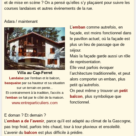
et de mise en scène ? On a pensé qu’elles s’y plaçaient pour suivre les
courses landaises et autres évènements de la rue.
Adara / maintenant
L’
emban
comme autrefois, en
façade, est moins fonctionnel dans
le pavillon actuel, où la façade est
plus un lieu de passage que de
séjour.
Mais la façade garde aussi un rôle
de représentation.
Elle veut parfois évoquer
Villa au Cap-Ferret
l’architecture traditionnelle, et peut
Landaise
par l’emban et le balcon,
alors comporter un emban, plus
basquaise
par sa hauteur et sa situation
petit qu’autrefois.
sur un terrain en pente...
On peut même y trouver un
petit
Et contrairement à la tradition, l’accès a
balcon
, plus symbolique que
l’
emban
se fait par le côté de la maison.
fonctionnel.
www.entreparticuliers.com
E doman ? Et demain ?
L’
emban a de l’avenir
, parce qu’il est adapté au climat de la Gascogne,
pas trop froid, parfois très chaud, tour à tour pluvieux et ensoleillé.
L’avenir du
balcon
est plus difficile à prédire.