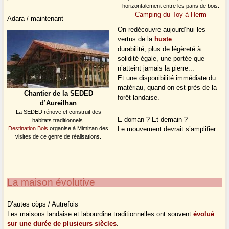
horizontalement entre les pans de bois.
Camping du Toy à Herm
Adara / maintenant
On redécouvre aujourd’hui les
vertus de la
huste
:
durabilité, plus de légèreté à
solidité égale, une portée que
n’atteint jamais la pierre...
Et une disponibilité immédiate du
matériau, quand on est près de la
Chantier de la SEDED
forêt landaise.
d’Aureilhan
La SEDED rénove et construit des
E doman ? Et demain ?
habitats traditionnels.
Destination Bois
organise à Mimizan des
Le mouvement devrait s’amplifier.
visites de ce genre de réalisations.
La maison évolutive
D’autes còps / Autrefois
Les maisons landaise et labourdine traditionnelles ont souvent
évolué
sur une durée de plusieurs siècles
.