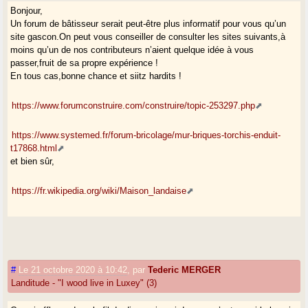
Bonjour,
Un forum de bâtisseur serait peut-être plus informatif pour vous qu’un
site gascon.On peut vous conseiller de consulter les sites suivants,à
moins qu’un de nos contributeurs n’aient quelque idée à vous
passer,fruit de sa propre expérience !
En tous cas,bonne chance et siitz hardits !
https://www.forumconstruire.com/construire/topic-253297.php
https://www.systemed.fr/forum-bricolage/mur-briques-torchis-enduit-
t17868.html
et bien sûr,
https://fr.wikipedia.org/wiki/Maison_landaise
#
Le 21 octobre 2020 à 10:42
,
par
Tederic MERGER
Landitude - "I wood live in Luxey" (3)