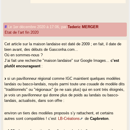
#
Le 1er décembre 2020 à 17:06
,
par
Tederic MERGER
Etat de l’art fin 2020
Cet article sur la maison landaise est daté de 2009 ; en fait, il date de
bien avant, des débuts de Gasconha.com...
Où en sommes-nous ?
J’ai fait une recherche "maison landaise" sur Google Images...
c’est
plutôt encourageant
:
si un pavillonneur régional comme IGC maintient quelques modèles
landais ou basco-landais, noyés parmi toute une
couade
de modèle dits
"traditionnels" ou "régionaux" (je ne sais plus) qui en sont très éloignés,
je vois un pavillonneur qui donne plus de poids au landais ou basco-
landais, actualisés, dans son offre :
environ un tiers des modèles proposés s’y rattachent, et certains
autres sont compatibles ! c’est
LB-Créations
de
Capbreton
.