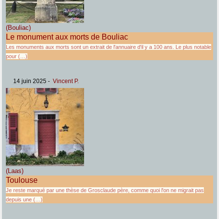
(Bouliac)
Le monument aux morts de Bouliac
Les monuments aux morts sont un extrait de l'annuaire d'il y a 100 ans. Le plus notable
pour (…)
14 juin 2025
-
Vincent P.
(Laas)
Toulouse
Je reste marqué par une thèse de Grosclaude père, comme quoi l'on ne migrait pas
depuis une (…)