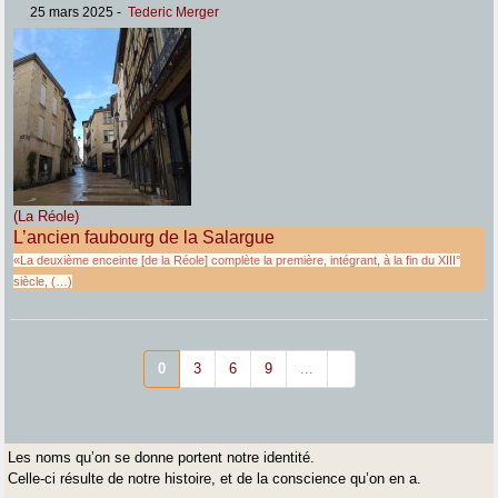
25 mars 2025
-
Tederic Merger
(La Réole)
L’ancien faubourg de la Salargue
«La deuxième enceinte [de la Réole] complète la première, intégrant, à la fin du XIII°
siècle, (…)
0
3
6
9
...
Les noms qu’on se donne portent notre identité.
Celle-ci résulte de notre histoire, et de la conscience qu’on en a.