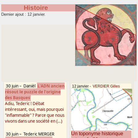
Histoire
Dernier ajout : 12 janvier.
30 juin
–
Danièl
L'ADN ancien
12 janvier
-
VERDIER Gilles
résout le puzzle de l'origine
des Basques
Adiu, Tederic ! Débat
intéressant, oui, mais pourquoi
"inflammable" ? Parce que nous
vivons dans une société en (…)
Un toponyme historique
30 juin
–
Tederic MERGER