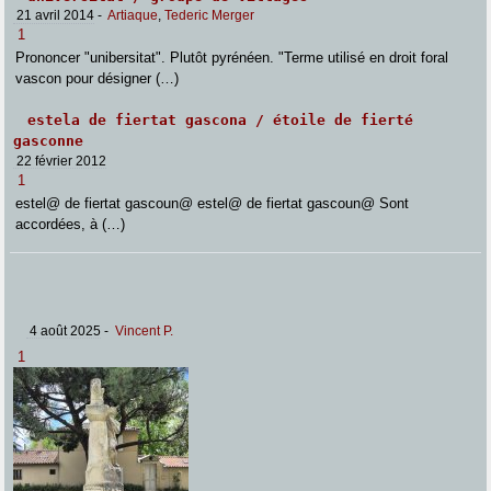
21 avril 2014
-
Artiaque
,
Tederic Merger
1
Prononcer "unibersitat". Plutôt pyrénéen. "Terme utilisé en droit foral
vascon pour désigner (…)
estela de fiertat gascona / étoile de fierté
gasconne
22 février 2012
1
estel@ de fiertat gascoun@ estel@ de fiertat gascoun@ Sont
accordées, à (…)
4 août 2025
-
Vincent P.
1