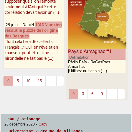
supposer que si on remonte
seulement à l’Antiquité cette
corrélation devait avoir un (…)
29 juin
–
Danièl
L'ADN ancien
résout le puzzle de l'origine
des Basques
"Tout cela fera d’excellents
Français..." Oui, en rêve et en
Pays d’Armagnac #1
chanson, peut-être. Une
Délimitation
hirondelle ne fait pas le (…)
Ràdio País · ReGasPros :
Armanhac.
[Utilisez au besoin (…)
0
5
10
15
...
0
3
6
9
...
hau / affouage
26 décembre 2020
-
Gaby
universitat / groupe de villages