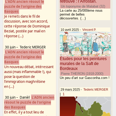
retrouvé : l’Arrostan.
L'ADN ancien résout le
puzzle de l'origine des
Un toponyme de Malabat (32)
La carte au 25/000ème nous
Basques
permet de belles
Je remets dans le fil de
découvertes. (…)
discussion, avec son accord,
cette réponse de Dominique
10 avril 2025
-
Vincent P.
Beziat, postée par mail en
réponse (…)
30 juin
–
Tederic MERGER
L'ADN ancien résout le
puzzle de l'origine des
Études pour les peintures
Basques
murales de la Saft de
Un nouveau débat, intéressant
Bordeaux
aussi (mais inflammable !), qui
Pierre THERON (1918-2000)
pose la question de
Un peu d’art sur Gasconha.com !
l’immigration maghrébine
en (…)
29 mars 2025
-
Tederic MERGER
|
1
30 juin
–
Danièl
L'ADN ancien
résout le puzzle de l'origine
des Basques
En effet, il y a tout lieu de