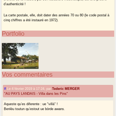
d’authenticité !
La carte postale, elle, doit dater des années 70 ou 80 (le code postal à
cinq chiffres a été instauré en 1972).
Portfolio
Vos commentaires
#
Le 4 février 2019 à 17:24
,
par
Tederic MERGER
"AU PAYS LANDAIS - Villa dans les Pins"
Aqueste qu’es diferente : ue "villà" !
Benlèu toutun qu’estout ue bòrde awans.