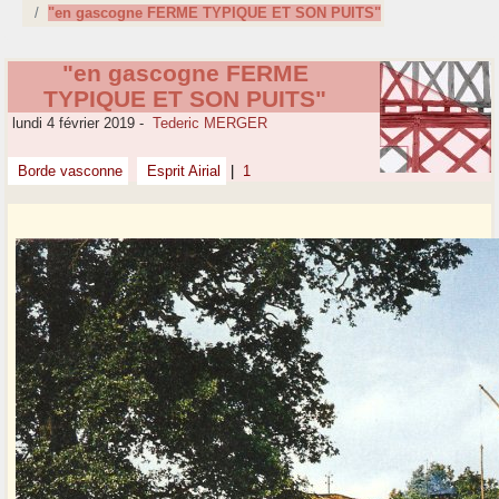
"en gascogne FERME TYPIQUE ET SON PUITS"
"en gascogne FERME
TYPIQUE ET SON PUITS"
lundi 4 février 2019
-
Tederic MERGER
Borde vasconne
Esprit Airial
|
1