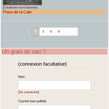
(Couthures-sur-Garonne)
Place de la Cale
0
3
6
9
...
Un gran de sau ?
(connexion facultative)
Nom
[
Se connecter
]
Courriel (non publié)