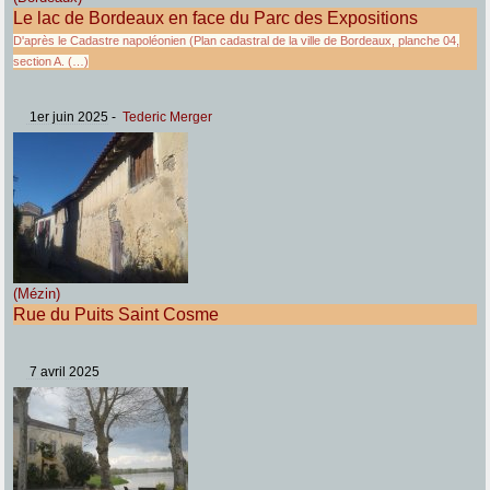
Le lac de Bordeaux en face du Parc des Expositions
D'après le Cadastre napoléonien (Plan cadastral de la ville de Bordeaux, planche 04,
section A. (…)
1er juin 2025
-
Tederic Merger
(Mézin)
Rue du Puits Saint Cosme
7 avril 2025