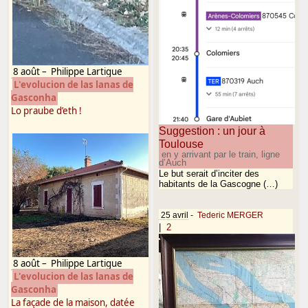
8 août
–
Philippe Lartigue
L'evolucion de las lanas de
Gasconha
Lo praube d’eth !
Suggestion : un jour à
Toulouse
en y arrivant par le train, ligne
d’Auch
Le but serait d’inciter des
habitants de la Gascogne (…)
25 avril
-
Tederic MERGER
|
2
8 août
–
Philippe Lartigue
L'evolucion de las lanas de
Gasconha
La façade de la maison, datée