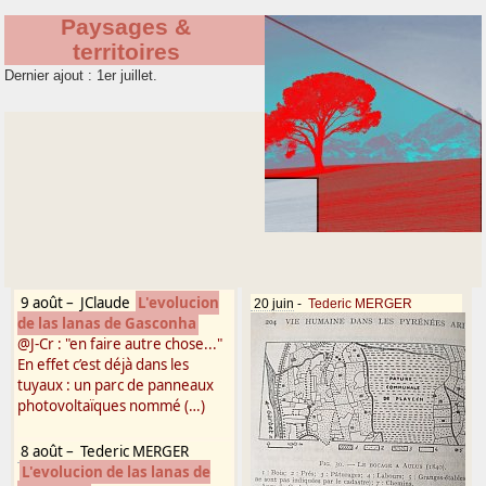
Paysages &
territoires
Dernier ajout : 1er juillet.
9 août
–
JClaude
L'evolucion
20 juin
-
Tederic MERGER
de las lanas de Gasconha
@J-Cr : "en faire autre chose..."
En effet c’est déjà dans les
tuyaux : un parc de panneaux
photovoltaïques nommé (…)
8 août
–
Tederic MERGER
L'evolucion de las lanas de