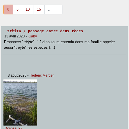
0
5
10
15
...
trèita / passage entre deux règes
13 avril 2020
-
Gaby
Prononcer "trèÿte". " J’ai toujours entendu dans ma famille appeler
aussi "treyte" les espèces (…)
3 août 2025
-
Tederic Merger
(Bordeaux)