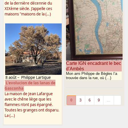
de la dernière décennie du
XIXème siècle. J’appelle ces
maisons "maisons de la (…)
Carte IGN encadrant le bec
d’Ambès
Mon ami Philippe de Bègles l’a
8 août
–
Philippe Lartigue
trouvée dans la rue, où (…)
L'evolucion de las lanas de
Gasconha
La maison de Jean Lafargue
avec le chêne liège que les
0
3
6
9
...
flammes n’ont pas épargné.
Toutes les granges ont disparu.
La (…)