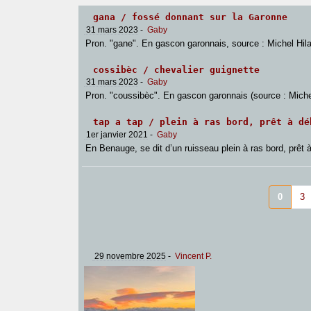
gana / fossé donnant sur la Garonne
31 mars 2023
-
Gaby
Pron. "gane". En gascon garonnais, source : Michel Hilai
cossibèc / chevalier guignette
31 mars 2023
-
Gaby
Pron. "coussibèc". En gascon garonnais (source : Michel H
tap a tap / plein à ras bord, prêt à dé
1er janvier 2021
-
Gaby
En Benauge, se dit d’un ruisseau plein à ras bord, prêt à
0
3
29 novembre 2025
-
Vincent P.