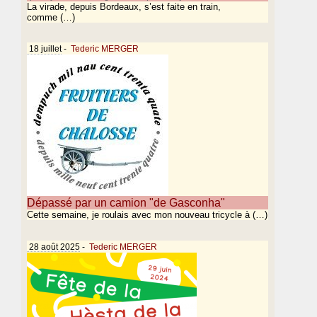
La virade, depuis Bordeaux, s’est faite en train,
comme (…)
18 juillet
-
Tederic MERGER
Dépassé par un camion "de Gasconha"
Cette semaine, je roulais avec mon nouveau tricycle à (…)
28 août 2025
-
Tederic MERGER