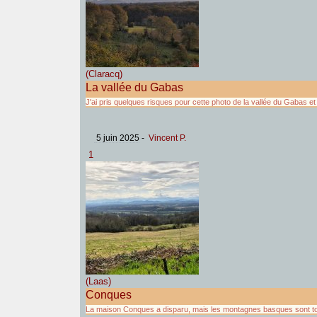
(Claracq)
La vallée du Gabas
J'ai pris quelques risques pour cette photo de la vallée du Gabas e
5 juin 2025
-
Vincent P.
1
(Laas)
Conques
La maison Conques a disparu, mais les montagnes basques sont tou