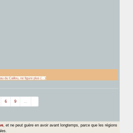
au du Caillou, ne figure plus (…)
6
9
...
ve
, et ne peut guère en avoir avant longtemps, parce que les régions
ales.