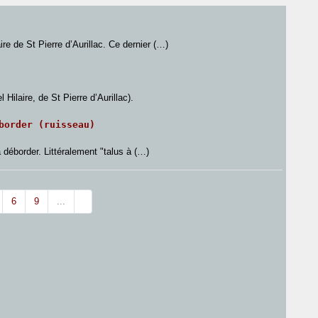
re de St Pierre d’Aurillac. Ce dernier (…)
ilaire, de St Pierre d’Aurillac).
border (ruisseau)
 déborder. Littéralement "talus à (…)
6
9
...