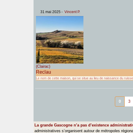
31 mai 2025
-
Vincent P.
(Clairac)
Reclau
Le nom de cette maison, qui se situe au lieu de naissance du ruisse
0
3
La grande Gascogne n’a pas d’existence administrati
administratives s’organisent autour de métropoles région