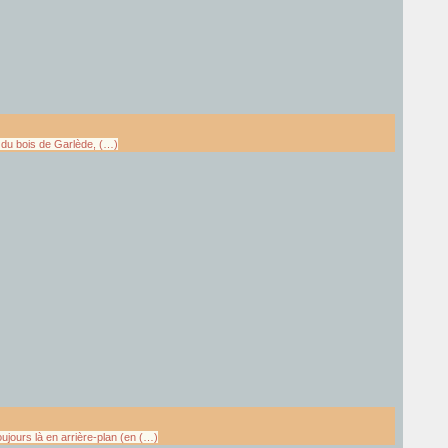
t du bois de Garlède, (…)
jours là en arrière-plan (en (…)