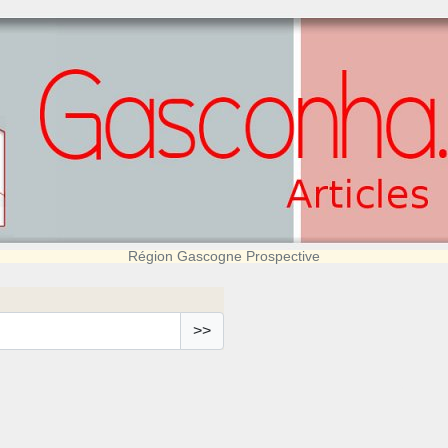
Région Gascogne Prospective
>>