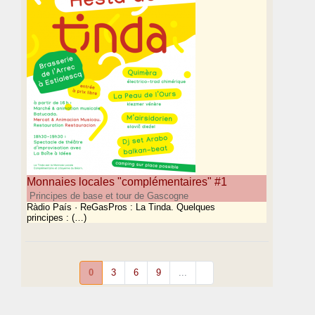
Monnaies locales "complémentaires" #1
Principes de base et tour de Gascogne
Ràdio País · ReGasPros : La Tinda. Quelques
principes : (…)
0
3
6
9
...