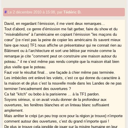
#
Le 2 décembre 2010 à 15:08
,
par
Tédéric D.
David, en regardant l’émission, il me vient deux remarques…
Tout d’abord, ce genre d’émission me fait gerber, faire du show et du
"misérabilisme" à l’américaine en copiant l’émission "les maçons du
cœur" (ce n’est pas la peine de copier les américains ils savent mieux
faire que nous) TF1 nous affiche un présentateur qui ne connait rien au
Bâtiment ou à l’architecture et sort une bêtise par minute comme la
remarque je cite "comment peut on construire une maison autour du
poteau.." il ne s’est même pas rendu compte que la maison était bien
plus vieille que le poteau.
Faut voir le résultat final… une façade à chier même pas terminée.
Les imbéciles ont enlevé les volets, c’est ce qui donne du caractère à
la maison et de plus c’est la nouvelle mode dans les Landes de ne pas
terminer l’encadrement des ouvertures ?
Ca fait "kitch" ou bobo à la parisienne … à la TF1 pardon.
Soyons sérieux, si on avait voulu donner de la profondeur aux
ouvertures, les fenêtres blanches et un linteau blanc suffisaient
amplement.
Mais arrêter le crépi (un peu trop ocre pour la région je trouve) n’importe
comment autour des ouvertures, c’est du grand n’importe quoi !
De plus je trouve cela ignoble de jouer sur la misère humaine en leur