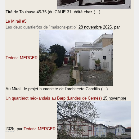
Tiré de Toulouse 45-75 (du CAUE 31, édité chez (…)
Le Mirail #5
Les deux quartieròts de "maisons-patio"
28 novembre 2025
, par
Tederic MERGER
Au Mirail, le projet humaniste de l’architecte Candilis (…)
Un quartiérot néo-landais au Barp (Landes de Cernès)
15 novembre
2025
, par
Tederic MERGER