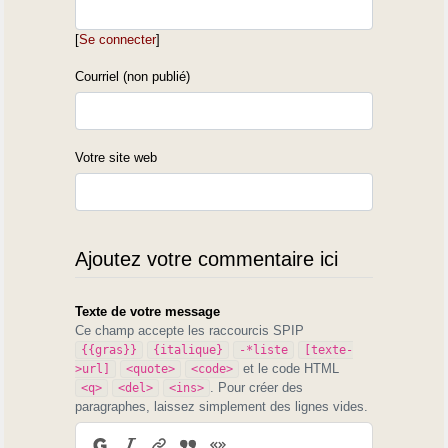
[
Se connecter
]
Courriel (non publié)
Votre site web
Ajoutez votre commentaire ici
Texte de votre message
Ce champ accepte les raccourcis SPIP
{{gras}}
{italique}
-*liste
[texte-
et le code HTML
>url]
<quote>
<code>
. Pour créer des
<q>
<del>
<ins>
paragraphes, laissez simplement des lignes vides.