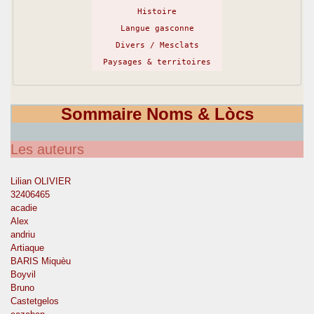
Histoire
Langue gasconne
Divers / Mesclats
Paysages & territoires
Sommaire Noms & Lòcs
Les auteurs
Lilian OLIVIER
32406465
acadie
Alex
andriu
Artiaque
BARIS Miquèu
Boyvil
Bruno
Castetgelos