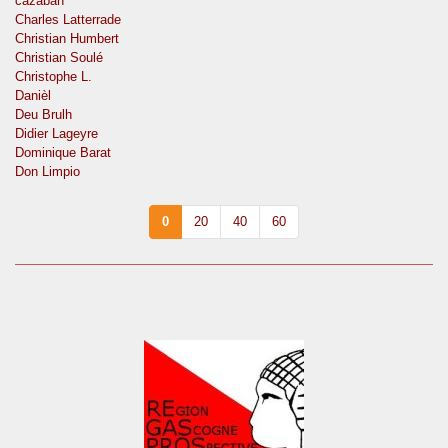
cazaban
Charles Latterrade
Christian Humbert
Christian Soulé
Christophe L.
Danièl
Deu Brulh
Didier Lageyre
Dominique Barat
Don Limpio
0
20
40
60