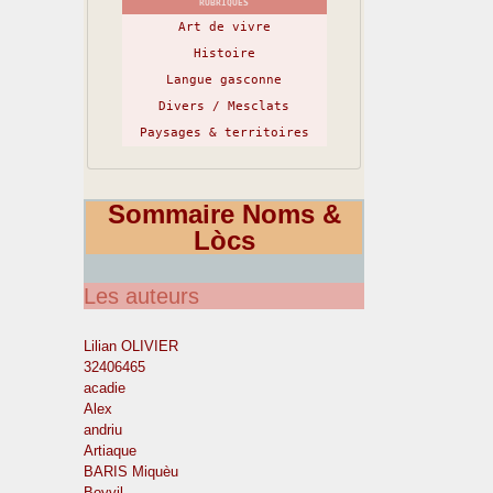
RUBRIQUES
Art de vivre
Histoire
Langue gasconne
Divers / Mesclats
Paysages & territoires
Sommaire Noms &
Lòcs
Les auteurs
Lilian OLIVIER
32406465
acadie
Alex
andriu
Artiaque
BARIS Miquèu
Boyvil