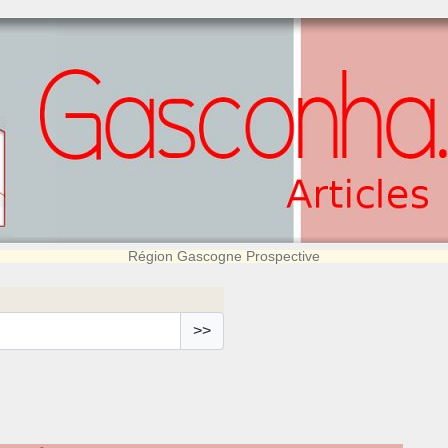
Région Gascogne Prospective
>>