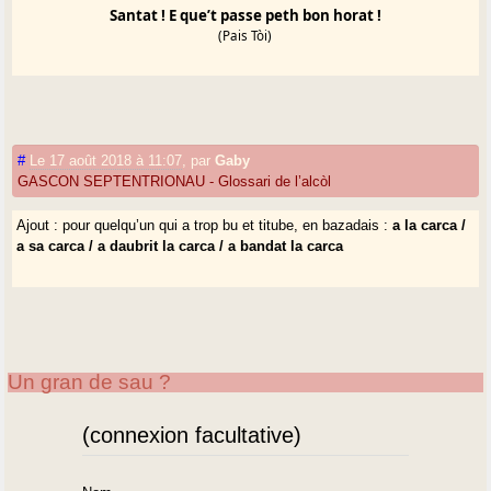
Santat ! E que’t passe peth bon horat !
(Pais Tòi)
#
Le 17 août 2018 à 11:07
,
par
Gaby
GASCON SEPTENTRIONAU - Glossari de l’alcòl
Ajout : pour quelqu’un qui a trop bu et titube, en bazadais :
a la carca /
a sa carca / a daubrit la carca / a bandat la carca
Un gran de sau ?
(connexion facultative)