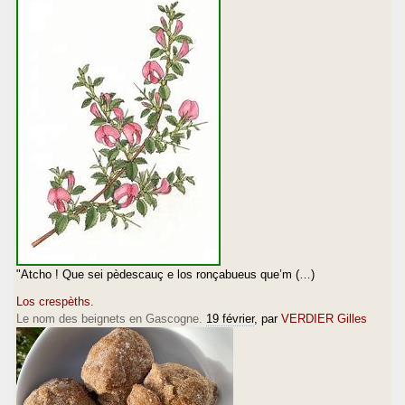
"Atcho ! Que sei pèdescauç e los ronçabueus que’m (…)
Los crespèths.
Le nom des beignets en Gascogne.
19 février
, par
VERDIER Gilles