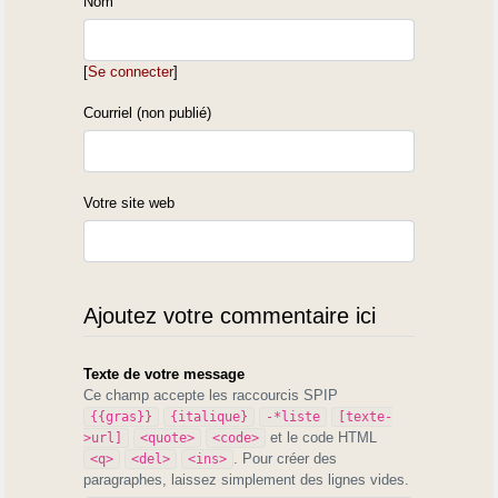
Nom
[
Se connecter
]
Courriel (non publié)
Votre site web
Ajoutez votre commentaire ici
Texte de votre message
Ce champ accepte les raccourcis SPIP
{{gras}}
{italique}
-*liste
[texte-
et le code HTML
>url]
<quote>
<code>
. Pour créer des
<q>
<del>
<ins>
paragraphes, laissez simplement des lignes vides.