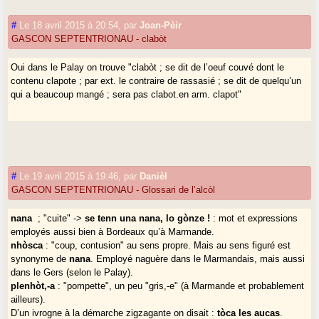
#
Le 18 avril 2015 à 20:54
,
par
Joan-Pèir
GASCON SEPTENTRIONAU - clabòt
Oui dans le Palay on trouve "clabòt ; se dit de l’oeuf couvé dont le
contenu clapote ; par ext. le contraire de rassasié ; se dit de quelqu’un
qui a beaucoup mangé ; sera pas clabot.en arm. clapot"
#
Le 19 avril 2015 à 19:46
,
par
Danièl
GASCON SEPTENTRIONAU - Glossari de l’alcòl
nana
; "cuite" ->
se tenn una nana, lo gònze !
: mot et expressions
employés aussi bien à Bordeaux qu’à Marmande.
nhòsca
: "coup, contusion" au sens propre. Mais au sens figuré est
synonyme de
nana
. Employé naguère dans le Marmandais, mais aussi
dans le Gers (selon le Palay).
plenhòt,-a
: "pompette", un peu "gris,-e" (à Marmande et probablement
ailleurs).
D’un ivrogne à la démarche zigzagante on disait :
tòca les aucas
.