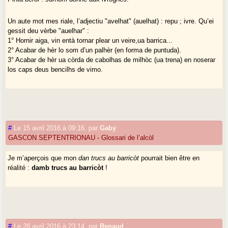
Un aute mot mes riale, l’adjectiu "avelhat" (auelhat) : repu ; ivre. Qu’ei
gessit deu vèrbe "auelhar" :
1° Hornir aiga, vin entà tornar plear un veire,ua barrica...
2° Acabar de hèr lo som d’un palhèr (en forma de puntuda).
3° Acabar de hèr ua còrda de cabolhas de milhòc (ua trena) en noserar
los caps deus bencilhs de vimo.
#
Le 15 avril 2016 à 09:16
,
par
Gaby
GASCON SEPTENTRIONAU - Glossari de l’alcòl
Je m’aperçois que mon
dan trucs au barricòt
pourrait bien être en
réalité :
damb trucs au barricòt
!
#
Le 28 avril 2016 à 23:14
,
par
Renaud