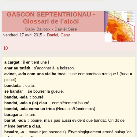
GASCON SEPTENTRIONAU -
Glossari de l’alcòl
Gaby Balloux - Danièl Séré
vendredi 17 avril 2015
-
Danièl
,
Gaby
10
a cargat
: il en tient une !
anar au tutèth
: s’adonner à la boisson.
avinat, -ada com una vielha toca
: une comparaison rustique ! (
toca
=
pichet)
bandada
: cuite.
se bandar
: se bourrer la gueule.
bandat, -ada
: bourré.
bandat, -ada a (la) clau
: complètement bourré.
bandat, -ada coma ua trida
(Néracais/Condomois).
baragana
: biture.
barrat, -ada
: bourré, mais pas aussi évident que bandat. On dit de
même
barrat a clau.
bevaire, -a
: buveur (en bazadais). Etymologiquement erroné puisqu’on