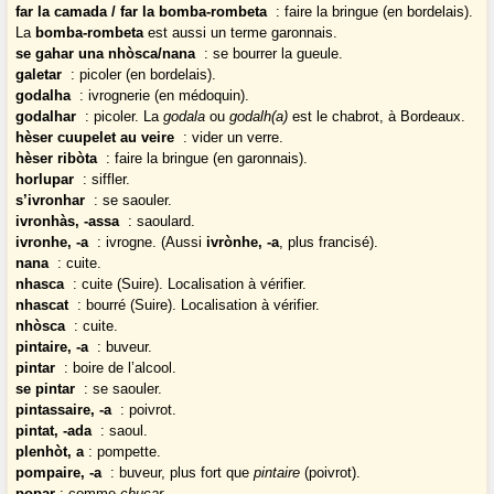
far la camada / far la bomba-rombeta
: faire la bringue (en bordelais).
La
bomba-rombeta
est aussi un terme garonnais.
se gahar una nhòsca/nana
: se bourrer la gueule.
galetar
: picoler (en bordelais).
godalha
: ivrognerie (en médoquin).
godalhar
: picoler. La
godala
ou
godalh(a)
est le chabrot, à Bordeaux.
hèser cuupelet au veire
: vider un verre.
hèser ribòta
: faire la bringue (en garonnais).
horlupar
: siffler.
s’ivronhar
: se saouler.
ivronhàs, -assa
: saoulard.
ivronhe, -a
: ivrogne. (Aussi
ivrònhe, -a
, plus francisé).
nana
: cuite.
nhasca
: cuite (Suire). Localisation à vérifier.
nhascat
: bourré (Suire). Localisation à vérifier.
nhòsca
: cuite.
pintaire, -a
: buveur.
pintar
: boire de l’alcool.
se pintar
: se saouler.
pintassaire, -a
: poivrot.
pintat, -ada
: saoul.
plenhòt, a
: pompette.
pompaire, -a
: buveur, plus fort que
pintaire
(poivrot).
popar
: comme
chucar