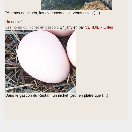
"Au mes de heurèr, los averanèrs e los vèrns qu’an (…)
Un conidèr.
Les noms du nichet en gascon.
27 janvier
, par
VERDIER Gilles
Dans le gascon du Rustan, un nichet (œuf en plâtre que (…)