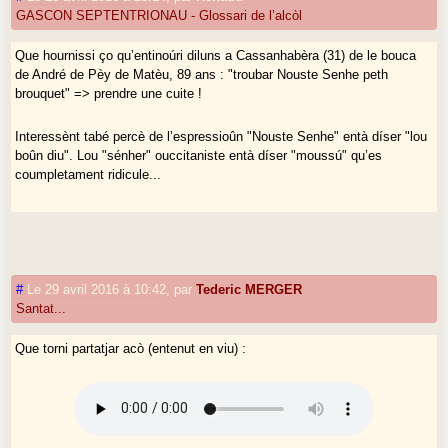
GASCON SEPTENTRIONAU - Glossari de l’alcòl
Que hournissi ço qu’entinoúri diluns a Cassanhabèra (31) de le bouca
de André de Pèy de Matèu, 89 ans : "troubar Nouste Senhe peth
brouquet" => prendre une cuite !
Interessènt tabé percè de l’espressioûn "Nouste Senhe" entà díser "lou
boûn diu". Lou "sénher" ouccitaniste entà díser "moussú" qu’es
coumpletament ridicule...
#
Le 29 avril 2016 à 10:42
,
par
Tederic MERGER
Santat...
Que torni partatjar acò (entenut en viu) :