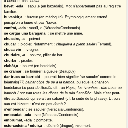
a
béver
et pas
*bevar.
bevet, -eda
: saoul,e (en bazadais). Mot n’appartenant pas au registre
familier.
buvanèir,a
: buveur (en médoquin). Etymologiquement erroné
puisqu’on a
buure
et pas
*buvar
.
canfrat, -ada
: saoûl, e (Néracais/Condomois).
se cargar una baragana
: se mettre une mine.
chucaire, -a
: poivrot.
chucar
: picoler. Notamment :
chuquèva a plenh salèir
(Ferrand).
chuca-vin
: ivrogne.
churlaire, -a
: poivrot, pilier de bar.
churlar
: picoler.
clabòt,a
: bourré (en bordelais).
se cramar
: se bourrer la gueule (Beaupuy).
dar trucs au barricòt
: pourrait bien signifier ‘se saouler’ comme le
béarnais(??)
balhar còps de pè a la barrica
, puisque la chanson
bordelaise
Lo pont de Bordèu
dit :
au Ropic, los ivronhes : dan trucs au
barricòt / ont van totas les dònas de la ruia Sent-Ròc
. Mais c’est peut-
être
au Barricòt
qui serait un cabaret (cf. la suite de la phrase). Et puis
dan
est bizarre : n’est-ce pas
damb
?
s’embeudar
: se saoûler (Néracais/Condomois).
embeudat, -ada
: ivre (Néracais/Condomois).
embrumat, -ada
: pompette.
estorcedeir,a /-eduir,a
: déchiré (drogue), ivre mort.