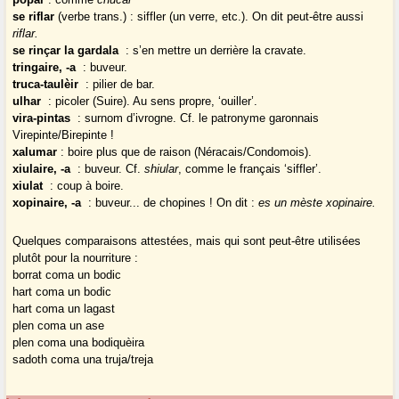
se riflar
(verbe trans.) : siffler (un verre, etc.). On dit peut-être aussi
riflar.
se rinçar la gardala
: s’en mettre un derrière la cravate.
tringaire, -a
: buveur.
truca-taulèir
: pilier de bar.
ulhar
: picoler (Suire). Au sens propre, ‘ouiller’.
vira-pintas
: surnom d’ivrogne. Cf. le patronyme garonnais
Virepinte/Birepinte !
xalumar
: boire plus que de raison (Néracais/Condomois).
xiulaire, -a
: buveur. Cf.
shiular
, comme le français ‘siffler’.
xiulat
: coup à boire.
xopinaire, -a
: buveur... de chopines ! On dit :
es un mèste xopinaire.
Quelques comparaisons attestées, mais qui sont peut-être utilisées
plutôt pour la nourriture :
borrat coma un bodic
hart coma un bodic
hart coma un lagast
plen coma un ase
plen coma una bodiquèira
sadoth coma una truja/treja