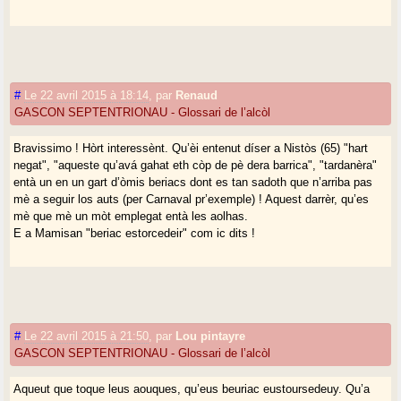
#
Le 22 avril 2015 à 18:14
,
par
Renaud
GASCON SEPTENTRIONAU - Glossari de l’alcòl
Bravissimo ! Hòrt interessènt. Qu’èi entenut díser a Nistòs (65) "hart
negat", "aqueste qu’avá gahat eth còp de pè dera barrica", "tardanèra"
entà un en un gart d’òmis beriacs dont es tan sadoth que n’arriba pas
mè a seguir los auts (per Carnaval pr’exemple) ! Aquest darrèr, qu’es
mè que mè un mòt emplegat entà les aolhas.
E a Mamisan "beriac estorcedeir" com ic dits !
#
Le 22 avril 2015 à 21:50
,
par
Lou pintayre
GASCON SEPTENTRIONAU - Glossari de l’alcòl
Aqueut que toque leus aouques, qu’eus beuriac eustoursedeuy. Qu’a