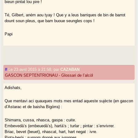
bieun pintat lou pire !
Té, Gilbert, aném aou tyay ! Que y a leus barriques de bin de barrot
dount soun pleus, que bam buoue seungles cops !
Papi
#
Le 23 avril 2015 à 21:58
,
par
CAZABAN
GASCON SEPTENTRIONAU - Glossari de l’alcòl
Adishats,
Que mentavi aci quauques mots mes entad aqueste sujècte (en gascon
d’Astarac et de baisha Bigòrra) :
Shimarra, cussa, nhasca, gaspa : cuite.
Embevedà’s (embeuedà’s), hartà’s ; turlar ; pintar : s’envivrer.
Briac, bevet (beuet), nhascat, hart, hart negat : ivre.
Pinta-beròi : surnom donné aux ivrognes.