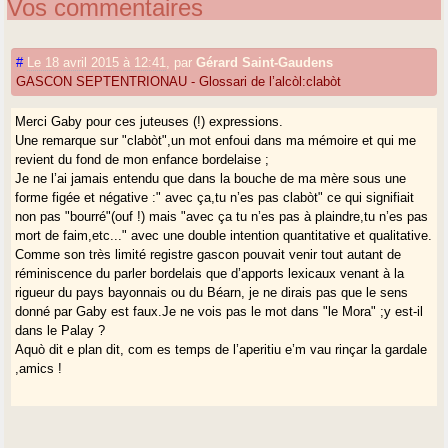
Vos commentaires
#
Le 18 avril 2015 à 12:41
,
par
Gérard Saint-Gaudens
GASCON SEPTENTRIONAU - Glossari de l’alcòl:clabòt
Merci Gaby pour ces juteuses (!) expressions.
Une remarque sur "clabòt",un mot enfoui dans ma mémoire et qui me
revient du fond de mon enfance bordelaise ;
Je ne l’ai jamais entendu que dans la bouche de ma mère sous une
forme figée et négative :" avec ça,tu n’es pas clabòt" ce qui signifiait
non pas "bourré"(ouf !) mais "avec ça tu n’es pas à plaindre,tu n’es pas
mort de faim,etc..." avec une double intention quantitative et qualitative.
Comme son très limité registre gascon pouvait venir tout autant de
réminiscence du parler bordelais que d’apports lexicaux venant à la
rigueur du pays bayonnais ou du Béarn, je ne dirais pas que le sens
donné par Gaby est faux.Je ne vois pas le mot dans "le Mora" ;y est-il
dans le Palay ?
Aquò dit e plan dit, com es temps de l’aperitiu e’m vau rinçar la gardale
,amics !