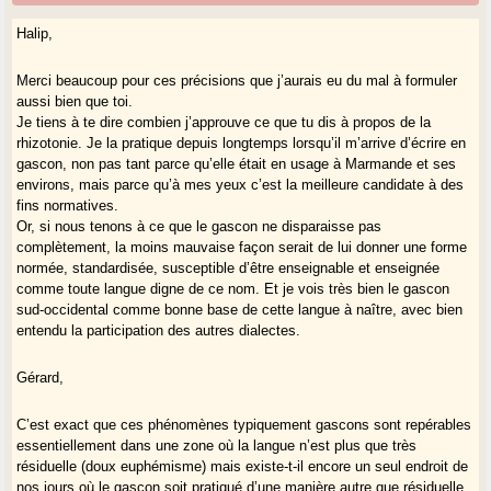
Halip,
Merci beaucoup pour ces précisions que j’aurais eu du mal à formuler
aussi bien que toi.
Je tiens à te dire combien j’approuve ce que tu dis à propos de la
rhizotonie. Je la pratique depuis longtemps lorsqu’il m’arrive d’écrire en
gascon, non pas tant parce qu’elle était en usage à Marmande et ses
environs, mais parce qu’à mes yeux c’est la meilleure candidate à des
fins normatives.
Or, si nous tenons à ce que le gascon ne disparaisse pas
complètement, la moins mauvaise façon serait de lui donner une forme
normée, standardisée, susceptible d’être enseignable et enseignée
comme toute langue digne de ce nom. Et je vois très bien le gascon
sud-occidental comme bonne base de cette langue à naître, avec bien
entendu la participation des autres dialectes.
Gérard,
C’est exact que ces phénomènes typiquement gascons sont repérables
essentiellement dans une zone où la langue n’est plus que très
résiduelle (doux euphémisme) mais existe-t-il encore un seul endroit de
nos jours où le gascon soit pratiqué d’une manière autre que résiduelle,