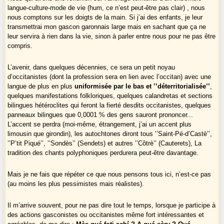
langue-culture-mode de vie (hum, ce n’est peut-être pas clair) , nous
nous comptons sur les doigts de la main. Si j’ai des enfants, je leur
transmettrai mon gascon garonnais large mais en sachant que ça ne
leur servira à rien dans la vie, sinon à parler entre nous pour ne pas être
compris.
L’avenir, dans quelques décennies, ce sera un petit noyau
d’occitanistes (dont la profession sera en lien avec l’occitan) avec une
langue de plus en plus
uniformisée par le bas et ’’déterritorialisée’’
,
quelques manifestations folkloriques, quelques calandretas et sections
bilingues hétéroclites qui feront la fierté desdits occitanistes, quelques
panneaux bilingues que 0,0001 % des gens sauront prononcer...
L’accent se perdra (moi-même, étrangement, j’ai un accent plus
limousin que girondin), les autochtones diront tous ’’Saint-Pé-d’Castè’’,
’’P’tit Piqué’’, ’’Sondès’’ (Sendets) et autres ’’Côtrè’’ (Cauterets), La
tradition des chants polyphoniques perdurera peut-être davantage.
Mais je ne fais que répéter ce que nous pensons tous ici, n’est-ce pas
(au moins les plus pessimistes mais réalistes).
Il m’arrive souvent, pour ne pas dire tout le temps, lorsque je participe à
des actions gasconistes ou occitanistes même fort intéressantes et