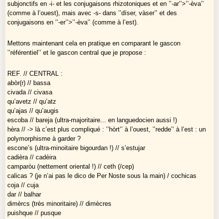
subjonctifs en -i- et les conjugaisons rhizotoniques et en ’’-ar’’>’’-èva’’
(comme à l’ouest), mais avec -s- dans ’’díser, vàser’’ et des
conjugaisons en ’’-er’’>’’-èva’’ (comme à l’est).
Mettons maintenant cela en pratique en comparant le gascon
’’référentiel’’ et le gascon central que je propose :
REF. // CENTRAL :
abòr(r) // bassa
civada // civasa
qu’avetz // qu’atz
qu’ajas // qu’augis
escoba // bareja (ultra-majoritaire... en languedocien aussi !)
hèra // -> là c’est plus compliqué : ’’hòrt’’ à l’ouest, ’’redde’’ à l’est : un
polymorphisme à garder ?
escone’s (ultra-minoitaire bigourdan !) // s’estujar
cadièra // cadèira
camparòu (nettement oriental !) // ceth (/cep)
calicas ? (je n’ai pas le dico de Per Noste sous la main) / cochicas
coja // cuja
dar // balhar
dimèrcs (très minoritaire) // dimècres
puishque // pusque