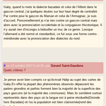
Gaby, quand tu mets le dialecte bazadais et celui de l’Albret dans le
gascon central, j’ai quelques doutes sur leur haut degré de centralité.
Par contre pour le gascon du Marsan et celui de l’Armagnac, je suis
d’accord. Personnellement je n’ai rien contre un gascon central mais
alors avec la prononciation occidentale et la conjugaison rhizotonique. Il
n’y aurait rien d’incongru à bidouiller un truc de ce genre. Lorsque
l’allemand a été normé et standardisé, ce fut sous une forme centro-
méridionale avec la prononciation des dialectes du nord.
#
Le 13 octobre 2017 à 14:31
,
par
Gerard Saint-Gaudens
Quels critères ?
Je pense avoir bien compris ce qu’écrivait Halip au sujet des cartes de
Gaby.En effet la plupart des phénomènes observés dépassent les
parlers girondins et parfois forment bien la majorité de la superficie des
pays gascons (et la majorité des communes). Mais ils semblent surtout
représentés dans des pays où la langue est à peine résiduelle(Gironde
hors Bazadais) et /ou la population est bien clairsemée(nord des