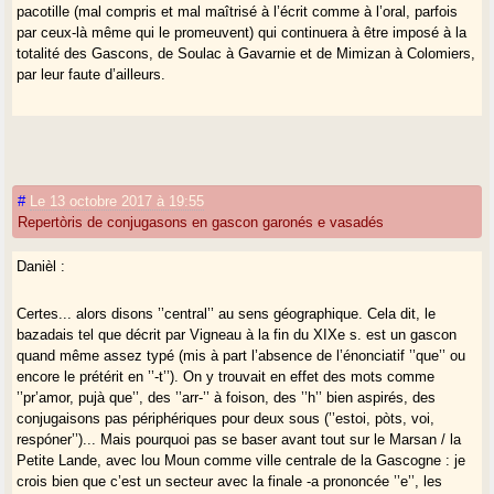
périphériques qu’ils soient les parlers du pays de Buch et de la vallée
pacotille (mal compris et mal maîtrisé à l’écrit comme à l’oral, parfois
de la Garonne charroient par exemple tout le vocabulaire maritime, celui
par ceux-là même qui le promeuvent) qui continuera à être imposé à la
de la flore et de la faune de ces territoires,inconnus ailleurs le plus
totalité des Gascons, de Soulac à Gavarnie et de Mimizan à Colomiers,
souvent.De plus Gaby a fait plusieurs fois remarquer les capacités de
par leur faute d’ailleurs.
création adjectivale des parlers girondins qui pourraient enrichir le
vocabulaire commun de bien des nuances.
Reste à trouver l’aréopage de linguistes reconnus par tous et légitimes
pour ce travail ; ce n’est pas la plus mince affaire !
#
Le 13 octobre 2017 à 19:55
Repertòris de conjugasons en gascon garonés e vasadés
Danièl :
Certes... alors disons ’’central’’ au sens géographique. Cela dit, le
bazadais tel que décrit par Vigneau à la fin du XIXe s. est un gascon
quand même assez typé (mis à part l’absence de l’énonciatif ’’que’’ ou
encore le prétérit en ’’-t’’). On y trouvait en effet des mots comme
’’pr’amor, pujà que’’, des ’’arr-’’ à foison, des ’’h’’ bien aspirés, des
conjugaisons pas périphériques pour deux sous (’’estoi, pòts, voi,
respóner’’)... Mais pourquoi pas se baser avant tout sur le Marsan / la
Petite Lande, avec lou Moun comme ville centrale de la Gascogne : je
crois bien que c’est un secteur avec la finale -a prononcée ’’e’’, les