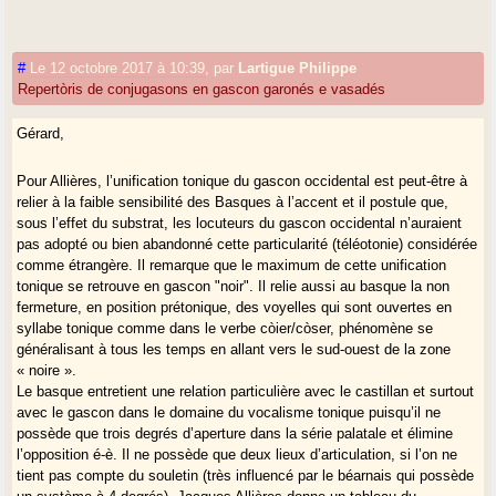
#
Le 12 octobre 2017 à 10:39
,
par
Lartigue Philippe
Repertòris de conjugasons en gascon garonés e vasadés
Gérard,
Pour Allières, l’unification tonique du gascon occidental est peut-être à
relier à la faible sensibilité des Basques à l’accent et il postule que,
sous l’effet du substrat, les locuteurs du gascon occidental n’auraient
pas adopté ou bien abandonné cette particularité (téléotonie) considérée
comme étrangère. Il remarque que le maximum de cette unification
tonique se retrouve en gascon "noir". Il relie aussi au basque la non
fermeture, en position prétonique, des voyelles qui sont ouvertes en
syllabe tonique comme dans le verbe còier/còser, phénomène se
généralisant à tous les temps en allant vers le sud-ouest de la zone
« noire ».
Le basque entretient une relation particulière avec le castillan et surtout
avec le gascon dans le domaine du vocalisme tonique puisqu’il ne
possède que trois degrés d’aperture dans la série palatale et élimine
l’opposition é-è. Il ne possède que deux lieux d’articulation, si l’on ne
tient pas compte du souletin (très influencé par le béarnais qui possède