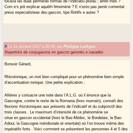
tocava las duas permeras fòrmas de l’indicatiu plurau ; arren mès ?
Com e’s pòt explicar aquèth fénomène ? E n’esto pas jamèi comentat
preus especialisteas deu gascon, tipe Rohlfs e autes ?
#
Le 11 octobre 2017 à 20:49
,
par
Philippe Lartigue
Repertòris de conjugasons en gascon garonés e vasadés
Bonsoir Gérard,
Rhizotonique, un mot bien compliqué pour un phénomène bien simple
d’accentuation tonique. Une petite explication :
Allières y consacre une note dans l’A.L.G. où il énonce que la
Gascogne, contre le reste de la Romania (hors roumain), connaît des
flexions rhizotoniques aux présents de l’indicatif et du subjonctif des
trois classes . Le maximum d’intensité de ce phénomène se
situe en gascon occidental (hors le Bas-Médoc, le Bordelais, le Bas-
Adour, la Gascogne méridionale et orientale) où l’on trouve même des
impératifs forts . Voici comment se présentent les personnes 4 et 5 des