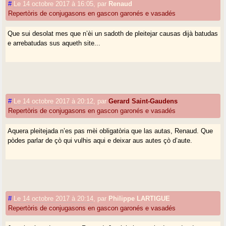
#
Le 14 octobre 2017 à 16:05
,
par
Renaud
Repertòris de conjugasons en gascon garonés e vasadés
Que sui desolat mes que n’èi un sadoth de pleitejar causas dijà batudas
e arrebatudas sus aqueth site...
#
Le 14 octobre 2017 à 20:12
,
par
Gerard Saint-Gaudens
Repertòris de conjugasons en gascon garonés e vasadés
Aquera pleitejada n’es pas mèi obligatòria que las autas, Renaud. Que
pòdes parlar de çò qui vulhis aqui e deixar aus autes çò d’aute.
#
Le 14 octobre 2017 à 20:14
,
par
Philippe LARTIGUE
Repertòris de conjugasons en gascon garonés e vasadés