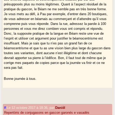
présupposés plus ou moins légitimes. Quant à l’aspect résiduel de la
pratique du gascon, le Béarn ne me semble pas en très bonne forme.
Je vous mets au défi, à Pau par exemple, d’entrer dans 20 boutiques,
de vous adresser en béarnais au commerçant et d’attendre qu’il vous
comprenne puis vous réponde. Dans la rue, adressez la parole à 100
personnes et vous me direz combien vous ont compris et répondu.
Donc, la supposée pratique de la langue en Béarn reste une vue de
l’esprit et utiliser cet argument pour justifier le béarnocentrisme est
insuffisant. Mais je sais que tu n’es pas un grand fan de ce
béarnocentrisme et que tu as une vision bien plus large du gascon dans
toutes ses variantes, dont aucune n’est illégitime et dont chacune
devrait apporter sa pierre à l’édifice. Bon, il faut tout de même que je
corrige mes paquets de copies parce que la journée va finir et ce ne
sera pas fait.
Bonne journée à tous.
#
Le 12 octobre 2017 à 18:36
,
par
Danièl
Repertòris de conjugasons en gascon garonés e vasadés