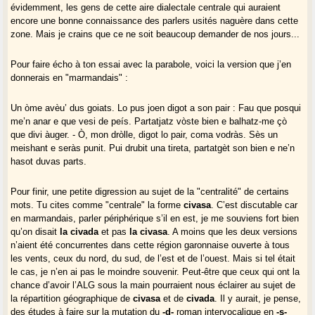
évidemment, les gens de cette aire dialectale centrale qui auraient
maishant e que seràs castigat. ..... aubrí/aubric ua tireta, que
encore une bonne connaissance des parlers usités naguère dans cette
partatgè(c) son ben e que’n ...... duas parts.
zone. Mais je crains que ce ne soit beaucoup demander de nos jours...
(On voit d’ailleurs que les 2 derniers ne diffèrent pas tant que ça, ce qui
Pour faire écho à ton essai avec la parabole, voici la version que j’en
peut te plaire, Gérard)
donnerais en "marmandais" :
Un òme avèu’ dus goiats. Lo pus joen digot a son pair : Fau que posqui
me’n anar e que vesi de peís. Partatjatz vòste bien e balhatz-me çò
que divi àuger. - Ò, mon dròlle, digot lo pair, coma vodràs. Sès un
meishant e seràs punit. Pui drubit una tireta, partatgèt son bien e ne’n
hasot duvas parts.
Pour finir, une petite digression au sujet de la "centralité" de certains
mots. Tu cites comme "centrale" la forme
civasa
. C’est discutable car
en marmandais, parler périphérique s’il en est, je me souviens fort bien
qu’on disait
la civada
et pas
la civasa
. A moins que les deux versions
n’aient été concurrentes dans cette région garonnaise ouverte à tous
les vents, ceux du nord, du sud, de l’est et de l’ouest. Mais si tel était
le cas, je n’en ai pas le moindre souvenir. Peut-être que ceux qui ont la
chance d’avoir l’ALG sous la main pourraient nous éclairer au sujet de
la répartition géographique de
civasa
et de
civada
. Il y aurait, je pense,
des études à faire sur la mutation du
-d-
roman intervocalique en
-s-