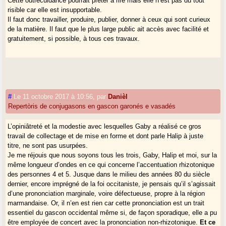
Cette outrecuidance pourrait prêter à rire mais elle n’est pas du tout
risible car elle est insupportable.
Il faut donc travailler, produire, publier, donner à ceux qui sont curieux
de la matière. Il faut que le plus large public ait accès avec facilité et
gratuitement, si possible, à tous ces travaux.
#
Le 11 octobre 2017 à 10:56
,
par
Danièl
Repertòris de conjugasons en gascon garonés e vasadés
L’opiniâtreté et la modestie avec lesquelles Gaby a réalisé ce gros
travail de collectage et de mise en forme et dont parle Halip à juste
titre, ne sont pas usurpées.
Je me réjouis que nous soyons tous les trois, Gaby, Halip et moi, sur la
même longueur d’ondes en ce qui concerne l’accentuation rhizotonique
des personnes 4 et 5. Jusque dans le milieu des années 80 du siècle
dernier, encore imprégné de la foi occitaniste, je pensais qu’il s’agissait
d’une prononciation marginale, voire défectueuse, propre à la région
marmandaise. Or, il n’en est rien car cette prononciation est un trait
essentiel du gascon occidental même si, de façon sporadique, elle a pu
être employée de concert avec la prononciation non-rhizotonique.
Et ce