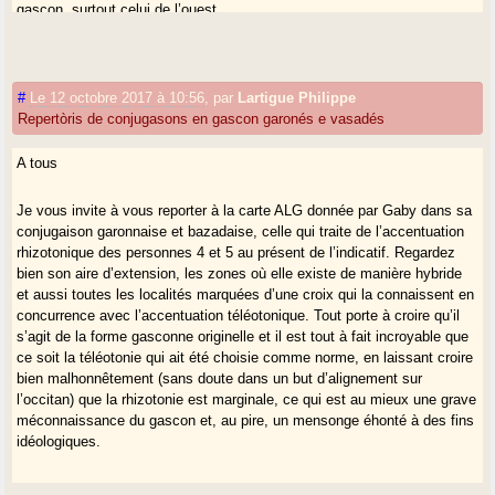
gascon, surtout celui de l’ouest.
#
Le 12 octobre 2017 à 10:56
,
par
Lartigue Philippe
Repertòris de conjugasons en gascon garonés e vasadés
A tous
Je vous invite à vous reporter à la carte ALG donnée par Gaby dans sa
conjugaison garonnaise et bazadaise, celle qui traite de l’accentuation
rhizotonique des personnes 4 et 5 au présent de l’indicatif. Regardez
bien son aire d’extension, les zones où elle existe de manière hybride
et aussi toutes les localités marquées d’une croix qui la connaissent en
concurrence avec l’accentuation téléotonique. Tout porte à croire qu’il
s’agit de la forme gasconne originelle et il est tout à fait incroyable que
ce soit la téléotonie qui ait été choisie comme norme, en laissant croire
bien malhonnêtement (sans doute dans un but d’alignement sur
l’occitan) que la rhizotonie est marginale, ce qui est au mieux une grave
méconnaissance du gascon et, au pire, un mensonge éhonté à des fins
idéologiques.