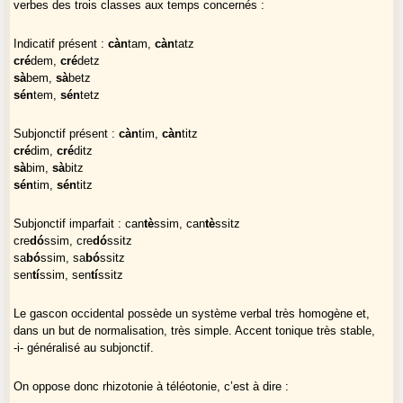
verbes des trois classes aux temps concernés :
Indicatif présent :
càn
tam,
càn
tatz
cré
dem,
cré
detz
sà
bem,
sà
betz
sén
tem,
sén
tetz
Subjonctif présent :
càn
tim,
càn
titz
cré
dim,
cré
ditz
sà
bim,
sà
bitz
sén
tim,
sén
titz
Subjonctif imparfait : can
tè
ssim, can
tè
ssitz
cre
dó
ssim, cre
dó
ssitz
sa
bó
ssim, sa
bó
ssitz
sen
tí
ssim, sen
tí
ssitz
Le gascon occidental possède un système verbal très homogène et,
dans un but de normalisation, très simple. Accent tonique très stable,
-i- généralisé au subjonctif.
On oppose donc rhizotonie à téléotonie, c’est à dire :