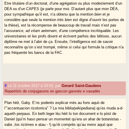
Etre titulaire d’un doctorat, d’une agrégation ou plus modestement d’un
DEA ou d’un CAPES (je parle pour moi. D’autant plus que mon DEA,
pour sympathique qu’il est, n’a obtenu que la mention
bien
et je
considère que seule la mention
très bien
est digne d’ouvrir les portes de
la thèse), est la récompense de beaucoup de travail mais n’est pas
l’assurance,
ad
vitam aeternam
, d’une compétence incritiquable. Les
universitaires et les profs disent et écrivent parfois des bêtises, aucun
diplôme ne met à l’abri de ça. Ensuite, l’intelligence est de savoir
reconnaître qu’on s’est trompé, même si celui qui formule la critique n’a
pas fréquenté les bancs de la FAC.
#
Le 11 octobre 2017 à 19:54
,
par
Gerard Saint-Gaudens
Repertòris de conjugasons en gascon garonés e vasadés
Plan hèit, Gaby. E’ns poderés explicar mès au fons aquò de
l’"accentuacion rizotonica" ? La mia biblia(wikipediana) qu’es muda a-d-
aqueth perpaus. En beth leger lèu hèit lo ton document e lo pòst de
Daniel (qui’m haso pensar un momentet qu’era un ahar de botanistas -
sabs ,los rizòmes e atau - !) qu’èi comprès qu’au menx aquò que