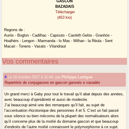
GASCON
BAZADAIS
Télécharger
(453 kio)
Regions de :
Auròs - Boglon - Cadilhac - Capsiuts - Castèth Gelós - Granhòs -
Hoalhèrs - Lengon - Marmanda - lo Mas - Milhan - la Rèula - Sent
Macari - Tonens - Vasats - Vilandraut
Vos commentaires
#
Le 10 octobre 2017 à 11:44
,
par
Philippe Lartigue
Repertòris de conjugasons en gascon garonés e vasadés
Un grand merci à Gaby pour tout le travail qu’il abat depuis des années,
avec beaucoup d’opiniâtreté et aussi de modestie.
J’ai beaucoup aimé une des remarques qu’il fait, au sujet de
l’accentuation rhizotonique des personnes 4 et 5. C’est un fait passé
sous silence ou bien méconnu de la plupart des normalisateurs alors
qu’il concerne plus de la moitié du domaine gascon et que beaucoup
d’endroits de l’autre moitié connaissent le polymorphisme à ce sujet.