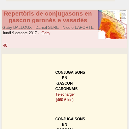
Repertòris de conjugasons en
gascon garonés e vasadés
Gaby BALLOUX - Daniel SERE - Nicole LAPORTE
lundi 9 octobre 2017
-
Gaby
48
CONJUGAISONS
EN
GASCON
GARONNAIS
Télécharger
(460.6 kio)
CONJUGAISONS
EN