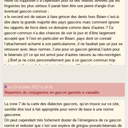
réelle ou supposée.Il a cependant pour lui des réalités avérées par les
linguistes les plus sérieux.Il parait bien être une pierre d’angle d’un
éventuel gascon commun ;
le second est de nature à faire grincer des dents hors Béarn c’est-à-
dire dans la grande majorité des pays gascons mais comment ignorer
les rapports de force dans ce domaine comme dans d’autres ? Ce
gascon commun n’a des chances de voir le jour et d’être largement
accepté que ‘il l’est en particulier en Béarn ,pays dont on connait
l’attachement acharné à son particularisme ;il ne faudrait pas un jour se
retrouver avec deux normes ,l’une pour un gascon général,l’autre pour
le béarnais (cf ce qui est arrivé pour d’autres raisons au néo-norvégien
…).Bref je ne crois personnellement pas à un gascon commun trop
fortement éloigné de la « koiné » béarnaise.Mais où commence le
« trop » ?
le troisième aurait beaucoup plus de poids si l’emploi de la langue
était encore important voire massif ;il s’agirait de ne mécontenter
#
Le 13 octobre 2017 à 14:52
gravement personne parmi les nombreux locuteurs .Bien qu’on n’en soit
Repertòris de conjugasons en gascon garonés e vasadés
plus du tout là,je pense que c’est quand même un argument de bon
sens :des normalisateurs devraient avoir constamment en tête les
solutions de ces parlers centraux (dont la définition devrait se fonder
La zone 7 de la carte des dialectes gascons, qu’on trouve sur ce site,
sur une observation affûtée de l’ALG).
semble être tout à fait appropriée pour servir de base à une norme
Mais ce critères suffisent-ils ? Il me semble qu’en tout état de cause
gasconne.
,les parlers les plus périphériques ont à apporter à l’affaire,ne serait-ce
On peut cependant très fortement douter de l’émergence de ce gascon
que dans leurs vocabulaires spécifiques voire uniques :pour
normé et redouter que c’est une espèce de
gnirgou
pseudo-béarnais de