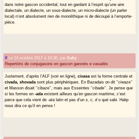
dans notre gascon occidental, tout en gardant à l’esprit qu’une aire
dialectale, un dialecte, un sous-dialecte, un micro-dialecte (un parler
local) n’ont absolument rien de monolithique ni de découpé à l’emporte-
pièce.
#
Le 14 octobre 2017 à 10:30
,
par
Gaby
Repertòris de conjugasons en gascon garonés e vasadés
Justement, d’après l’ALF (voir en ligne),
civasa
est la forme centrale et
civada, shovada
sont plus périphériques. En Bazadais on dit ’’ciwaze’’
et Masson disait ’’cibaze’’, mais aux Esseintes ’’cibade’’. Je pense que
si les formes en
-ada
existent ailleurs qu’en gascon maritime, c’est
parce que cela vient de
-ata
latin et pas d’un
s, c, d
o qué sabi. Halip
nous dira ce qu’il en pense !