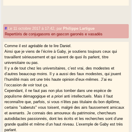
#
Le 11 octobre 2017 à 17:42
,
par
Philippe Lartigue
Repertòris de conjugasons en gascon garonés e vasadés
Comme il est agréable de te lire Daniel.
Ainsi que je viens de l’écrire à Gaby, je soutiens toujours ceux qui
travaillent sérieusement et qui savent de quoi ils parlent, titre
universitaire ou pas.
Il y a de tout chez les universitaires, c’est vrai, des modestes et
d’autres beaucoup moins. Il y a aussi des faux modestes, qui jouent
l’humilité mais ont une très haute opinion d’eux-mêmes. J’ai eu
l’occasion de voir tout ça.
Cependant, il ne faut pas non plus tomber dans une espèce de
populisme démagogique et
a priori
anti intellectuels. Mais il faut
reconnaître que, parfois, si vous n’êtes pas titulaire du bon diplôme,
certains "saberuts" vous toisent, malgré des airs faussement amicaux
et avenants. Je connais des amoureux du patrimoine, chercheurs
autodidactes passionnés, dont les écrits et les recherches sont d’une
grande qualité et même d’un haut niveau. L’exemple de Gaby est très
parlant.