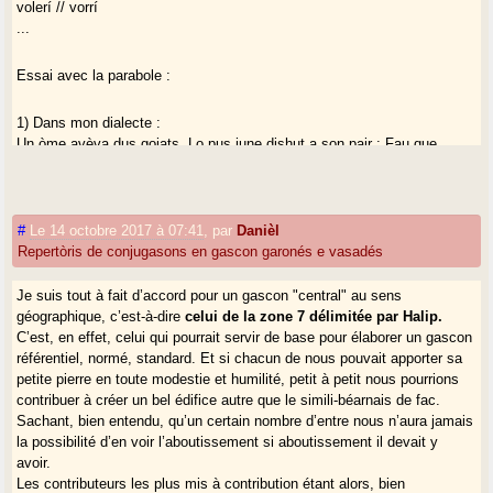
volerí // vorrí
...
Essai avec la parabole :
1) Dans mon dialecte :
Un òme avèva dus goiats. Lo pus june dishut a son pair : Fau que
pusqui me’n anar e que vegi país. Partatjatz vòste ben e balhatz-me çò
que divi auger. - Ò, mon dròlle, dishut lo pair, coma vodràs. Ès un
meishant e seràs punit. Apui dubrit una tireta, partatgèt son ben e ne’n
hasut duas parts.
#
Le 14 octobre 2017 à 07:41
,
par
Danièl
Repertòris de conjugasons en gascon garonés e vasadés
2) En béarnais de fac :
Un òmi qu’avè(va) dus gojats. Lo mei joen que digó au son pair : Que
Je suis tout à fait d’accord pour un gascon "central" au sens
cau que posqui me’n anar e que vedi país. Partatjatz lo vòste ben e
géographique, c’est-à-dire
celui de la zone 7 délimitée par Halip.
datz-me çò que devi aver. - Òc, mon dròlle, digó lo pair, com voleràs.
C’est, en effet, celui qui pourrait servir de base pour élaborer un gascon
Qu’ès un maishant e que seràs castigat. Puish qu’obrí ua tireta, que
référentiel, normé, standard. Et si chacun de nous pouvait apporter sa
partatgè lo son ben e que’n hasó duas parts.
petite pierre en toute modestie et humilité, petit à petit nous pourrions
contribuer à créer un bel édifice autre que le simili-béarnais de fac.
Sachant, bien entendu, qu’un certain nombre d’entre nous n’aura jamais
3) En gascon central :
la possibilité d’en voir l’aboutissement si aboutissement il devait y
Un òmi qu’avèva dus goiats. Lo mèi joen que .... a son pair : Que cau
avoir.
que posqui me’n anar e que ... país. Partatjatz vòste ben e balhatz-me
Les contributeurs les plus mis à contribution étant alors, bien
çò que devi aver. - Ò, mon dròlle, ... lo pair, com vorràs. Qu’ès un