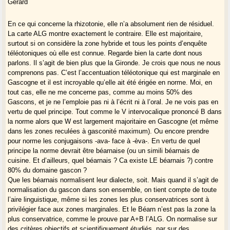
Gérard
En ce qui concerne la rhizotonie, elle n’a absolument rien de résiduel.
La carte ALG montre exactement le contraire. Elle est majoritaire,
surtout si on considère la zone hybride et tous les points d’enquête
téléotoniques où elle est connue. Regarde bien la carte dont nous
parlons. Il s’agit de bien plus que la Gironde. Je crois que nous ne nous
comprenons pas. C’est l’accentuation téléotonique qui est marginale en
Gascogne et il est incroyable qu’elle ait été érigée en norme. Moi, en
tout cas, elle ne me concerne pas, comme au moins 50% des
Gascons, et je ne l’emploie pas ni à l’écrit ni à l’oral. Je ne vois pas en
vertu de quel principe. Tout comme le V intervocalique prononcé B dans
la norme alors que W est largement majoritaire en Gascogne (et même
dans les zones reculées à gasconité maximum). Ou encore prendre
pour norme les conjugaisons -ava- face à -èva-. En vertu de quel
principe la norme devrait être béarnaise (ou un simili béarnais de
cuisine. Et d’ailleurs, quel béarnais ? Ca existe LE béarnais ?) contre
80% du domaine gascon ?
Que les béarnais normalisent leur dialecte, soit. Mais quand il s’agit de
normalisation du gascon dans son ensemble, on tient compte de toute
l’aire linguistique, même si les zones les plus conservatrices sont à
privilégier face aux zones marginales. Et le Béarn n’est pas la zone la
plus conservatrice, comme le prouve par A+B l’ALG. On normalise sur
des critères objectifs et scientifiquement étudiés, par sur des