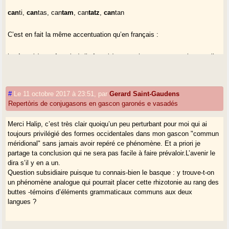
can
ti,
can
tas, can
tam
, can
tatz
,
can
tan
C’est en fait la même accentuation qu’en français :
je
chant
(e), tu
chant
(es), il
chant
(e), nous chan
tons
, vous chan
tez
, ils
chan
tent
Donc, le système accentuel du gascon occidental est très original et
#
Le 11 octobre 2017 à 23:51
,
par
Gerard Saint-Gaudens
individualise encore un peu plus notre langue face au français, entre
Repertòris de conjugasons en gascon garonés e vasadés
autres. Si on observe bien la carte ALG qui y correspond, on s’aperçoit
que cette forme très gasconne et très originale est majoritaire, si on
Merci Halip, c’est très clair quoiqu’un peu perturbant pour moi qui ai
considère toutes les communes téléotoniques qui connaissent en fait le
toujours privilégié des formes occidentales dans mon gascon "commun
polymorphisme. Donc, en toute logique, la forme normée devrait être
méridional" sans jamais avoir repéré ce phénomène. Et a priori je
celle là.
partage ta conclusion qui ne sera pas facile à faire prévaloir.L’avenir le
dira s’il y en a un.
Question subsidiaire puisque tu connais-bien le basque : y trouve-t-on
un phénomène analogue qui pourrait placer cette rhizotonie au rang des
buttes -témoins d’éléments grammaticaux communs aux deux
langues ?