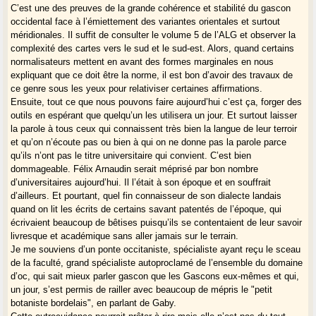
C’est une des preuves de la grande cohérence et stabilité du gascon
occidental face à l’émiettement des variantes orientales et surtout
méridionales. Il suffit de consulter le volume 5 de l’ALG et observer la
complexité des cartes vers le sud et le sud-est. Alors, quand certains
normalisateurs mettent en avant des formes marginales en nous
expliquant que ce doit être la norme, il est bon d’avoir des travaux de
ce genre sous les yeux pour relativiser certaines affirmations.
Ensuite, tout ce que nous pouvons faire aujourd’hui c’est ça, forger des
outils en espérant que quelqu’un les utilisera un jour. Et surtout laisser
la parole à tous ceux qui connaissent très bien la langue de leur terroir
et qu’on n’écoute pas ou bien à qui on ne donne pas la parole parce
qu’ils n’ont pas le titre universitaire qui convient. C’est bien
dommageable. Félix Arnaudin serait méprisé par bon nombre
d’universitaires aujourd’hui. Il l’était à son époque et en souffrait
d’ailleurs. Et pourtant, quel fin connaisseur de son dialecte landais
quand on lit les écrits de certains savant patentés de l’époque, qui
écrivaient beaucoup de bêtises puisqu’ils se contentaient de leur savoir
livresque et académique sans aller jamais sur le terrain.
Je me souviens d’un ponte occitaniste, spécialiste ayant reçu le sceau
de la faculté, grand spécialiste autoproclamé de l’ensemble du domaine
d’oc, qui sait mieux parler gascon que les Gascons eux-mêmes et qui,
un jour, s’est permis de railler avec beaucoup de mépris le "petit
botaniste bordelais", en parlant de Gaby.