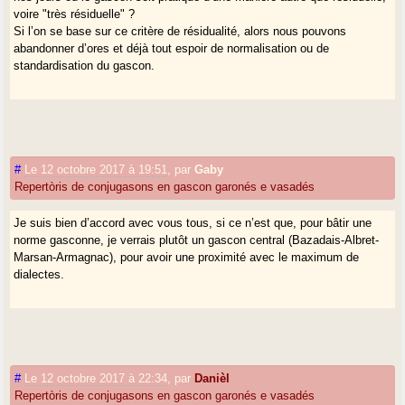
voire "très résiduelle" ?
Si l’on se base sur ce critère de résidualité, alors nous pouvons
abandonner d’ores et déjà tout espoir de normalisation ou de
standardisation du gascon.
#
Le 12 octobre 2017 à 19:51
,
par
Gaby
Repertòris de conjugasons en gascon garonés e vasadés
Je suis bien d’accord avec vous tous, si ce n’est que, pour bâtir une
norme gasconne, je verrais plutôt un gascon central (Bazadais-Albret-
Marsan-Armagnac), pour avoir une proximité avec le maximum de
dialectes.
#
Le 12 octobre 2017 à 22:34
,
par
Danièl
Repertòris de conjugasons en gascon garonés e vasadés