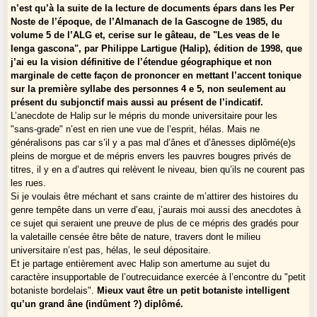
n’est qu’à la suite de la lecture de documents épars dans les Per
Noste de l’époque, de l’Almanach de la Gascogne de 1985, du
volume 5 de l’ALG et, cerise sur le gâteau, de "Les veas de le
lenga gascona", par Philippe Lartigue (Halip), édition de 1998, que
j’ai eu la vision définitive de l’étendue géographique et non
marginale de cette façon de prononcer en mettant l’accent tonique
sur la première syllabe des personnes 4 e 5, non seulement au
présent du subjonctif mais aussi au présent de l’indicatif.
L’anecdote de Halip sur le mépris du monde universitaire pour les
"sans-grade" n’est en rien une vue de l’esprit, hélas. Mais ne
généralisons pas car s’il y a pas mal d’ânes et d’ânesses diplômé(e)s
pleins de morgue et de mépris envers les pauvres bougres privés de
titres, il y en a d’autres qui relèvent le niveau, bien qu’ils ne courent pas
les rues.
Si je voulais être méchant et sans crainte de m’attirer des histoires du
genre tempête dans un verre d’eau, j’aurais moi aussi des anecdotes à
ce sujet qui seraient une preuve de plus de ce mépris des gradés pour
la valetaille censée être bête de nature, travers dont le milieu
universitaire n’est pas, hélas, le seul dépositaire.
Et je partage entièrement avec Halip son amertume au sujet du
caractère insupportable de l’outrecuidance exercée à l’encontre du "petit
botaniste bordelais".
Mieux vaut être un petit botaniste intelligent
qu’un grand âne (indûment ?) diplômé.