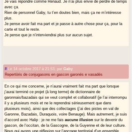
Je vais répondre comme Renaud. Je n’ai plus envie de perdre de temps
avec ça.
Rien de personnel Gaby, tu t’en doutes bien, mais ça ne m’intéresse
plus.
Je pense avoir fait ma part et je passe à autre chose pour ça, pour la
carte et tout le reste.
Je pense que je n’interviendrai plus sur aucun sujet.
#
Le 14 octobre 2017 à 21:53
,
par
Gaby
Repertòris de conjugasons en gascon garonés e vasadés
En ce qui me concerne, je n’aurai vraiment fait ma part que lorsque
j’aurai terminé ce projet (à long terme) de dictionnaire de
garonnais/bazadais qui se veut complet et collaboratif (je l’ai interrompu
il y a plusieurs mois et ne le reprendrai sérieusement que dans
plusieurs mois), ainsi que des collectages (j’ai des pistes en val de
Garonne, Bazadais, Duraquois, voire Benauge). Mais autrement, je suis
d’accord avec Halip : je ne me fais
aucune illusion
sur le devenir du
gascon, de l’occitan, de la Gascogne, de la Guyenne et de leur culture.
Nous qui avons une réflexion sur l’ancrage territorial d’un ensemble