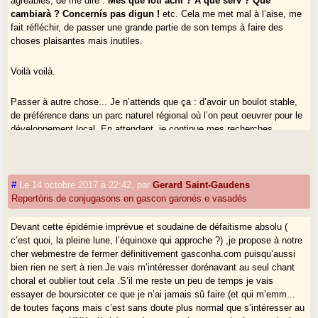
agréables, de me dire :
Mès qué foti achí ? A qué sèrv ? Qué
cambiarà ? Concernís pas digun !
etc. Cela me met mal à l’aise, me
fait réfléchir, de passer une grande partie de son temps à faire des
choses plaisantes mais inutiles.
Voilà voilà.
Passer à autre chose... Je n’attends que ça : d’avoir un boulot stable,
de préférence dans un parc naturel régional où l’on peut oeuvrer pour le
développement local. En attendant, je continue mes recherches
gascono-guyennaises pour faire partie de ceux (comme Halip, Renaud,
Tederic, les Fénié, A.Viaut, P.Lavaud...) qui laissent quelque chose pour
les générations futures d’occitanistes s’ils daignent s’y pencher, et pour
que ça rejoigne le domaine public sinon (archives départementales...).
#
Le 14 octobre 2017 à 22:42
,
par
Gerard Saint-Gaudens
Repertòris de conjugasons en gascon garonés e vasadés
Devant cette épidémie imprévue et soudaine de défaitisme absolu (
c’est quoi, la pleine lune, l’équinoxe qui approche ?) ,je propose à notre
cher webmestre de fermer définitivement gasconha.com puisqu’aussi
bien rien ne sert à rien.Je vais m’intéresser dorénavant au seul chant
choral et oublier tout cela .S’il me reste un peu de temps je vais
essayer de boursicoter ce que je n’ai jamais sû faire (et qui m’emm...
de toutes façons mais c’est sans doute plus normal que s’intéresser au