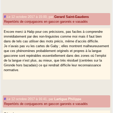
#
Le 12 octobre 2017 à 15:00
,
par
Gerard Saint-Gaudens
Repertòris de conjugasons en gascon garonés e vasadés
Encore merci à Halip pour ces précisions, pas faciles à comprendre
immédiatement par des non-linguistes comme moi mais il faut bien
dans de tels cas utiliser des mots précis, même d’accès difficile.
Je n’avais pas vu les cartes de Gaby ; elles montrent malheureusement
que ces phénomènes probablement originels et propres à la langue
gasconne sont repérables essentiellement dans des zones où l’emploi
de la langue n’est plus, au mieux, que très résiduel (centrées sur la
Gironde hors bazadais) ce qui rendrait difficile leur reconnaissance
normative.
#
Le 12 octobre 2017 à 16:41
,
par
Lartigue Philippe
Repertòris de conjugasons en gascon garonés e vasadés