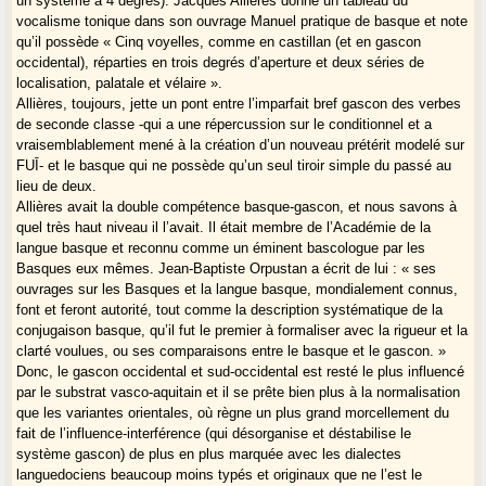
un système à 4 degrés). Jacques Allières donne un tableau du
vocalisme tonique dans son ouvrage Manuel pratique de basque et note
qu’il possède « Cinq voyelles, comme en castillan (et en gascon
occidental), réparties en trois degrés d’aperture et deux séries de
localisation, palatale et vélaire ».
Allières, toujours, jette un pont entre l’imparfait bref gascon des verbes
de seconde classe -qui a une répercussion sur le conditionnel et a
vraisemblablement mené à la création d’un nouveau prétérit modelé sur
FUĪ- et le basque qui ne possède qu’un seul tiroir simple du passé au
lieu de deux.
Allières avait la double compétence basque-gascon, et nous savons à
quel très haut niveau il l’avait. Il était membre de l’Académie de la
langue basque et reconnu comme un éminent bascologue par les
Basques eux mêmes. Jean-Baptiste Orpustan a écrit de lui : « ses
ouvrages sur les Basques et la langue basque, mondialement connus,
font et feront autorité, tout comme la description systématique de la
conjugaison basque, qu’il fut le premier à formaliser avec la rigueur et la
clarté voulues, ou ses comparaisons entre le basque et le gascon. »
Donc, le gascon occidental et sud-occidental est resté le plus influencé
par le substrat vasco-aquitain et il se prête bien plus à la normalisation
que les variantes orientales, où règne un plus grand morcellement du
fait de l’influence-interférence (qui désorganise et déstabilise le
système gascon) de plus en plus marquée avec les dialectes
languedociens beaucoup moins typés et originaux que ne l’est le