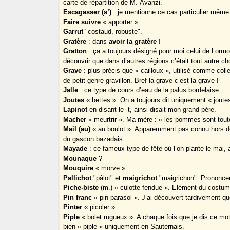
carte de répartition de M. Avanzi.
Escagasser (s’)
: je mentionne ce cas particulier même s
Faire suivre
« apporter ».
Garrut
"costaud, robuste".
Gratère
: dans
avoir la gratère
!
Gratton
: ça a toujours désigné pour moi celui de Lormo
découvrir que dans d’autres régions c’était tout autre ch
Grave
: plus précis que « cailloux », utilisé comme colle
de petit genre gravillon. Bref la grave c’est la grave !
Jalle
: ce type de cours d’eau de la palus bordelaise.
Joutes
« bettes ». On a toujours dit uniquement « joute
Lapinot
en disant le -t, ainsi disait mon grand-père.
Macher
« meurtrir ». Ma mère : « les pommes sont tou
Mail (au)
« au boulot ». Apparemment pas connu hors de 
du gascon bazadais.
Mayade
: ce fameux type de fête où l’on plante le mai, 
Mounaque
?
Mouquire
« morve ».
Pallichot
"pâlot" et
maigrichot
"maigrichon". Prononcer 
Piche-biste
(m.) « culotte fendue ». Elément du costum
Pin franc
« pin parasol ». J’ai découvert tardivement qu
Pinter
« picoler ».
Piple
« bolet rugueux ». A chaque fois que je dis ce mot
bien « piple » uniquement en Sauternais.