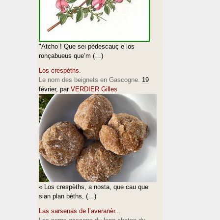
"Atcho ! Que sei pèdescauç e los
ronçabueus que’m (…)
Los crespèths.
Le nom des beignets en Gascogne.
19
février
, par
VERDIER Gilles
« Los crespèths, a nosta, que cau que
sian plan bèths, (…)
Las sarsenas de l’averanèr...