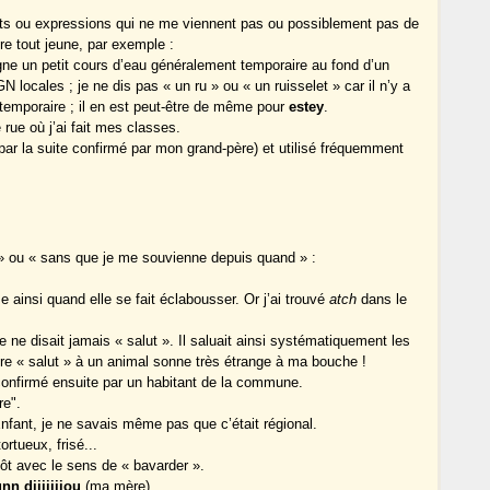
mots ou expressions qui ne me viennent pas ou possiblement pas de
dre tout jeune, par exemple :
ne un petit cours d’eau généralement temporaire au fond d’un
IGN locales ; je ne dis pas « un ru » ou « un ruisselet » car il n’y a
 temporaire ; il en est peut-être de même pour
estey
.
rue où j’ai fait mes classes.
 par la suite confirmé par mon grand-père) et utilisé fréquemment
 » ou « sans que je me souvienne depuis quand » :
e ainsi quand elle se fait éclabousser. Or j’ai trouvé
atch
dans le
 ne disait jamais « salut ». Il saluait ainsi systématiquement les
dire « salut » à un animal sonne très étrange à ma bouche !
confirmé ensuite par un habitant de la commune.
re".
 Enfant, je ne savais même pas que c’était régional.
rtueux, frisé...
ôt avec le sens de « bavarder ».
n diiiiiiiou
(ma mère).