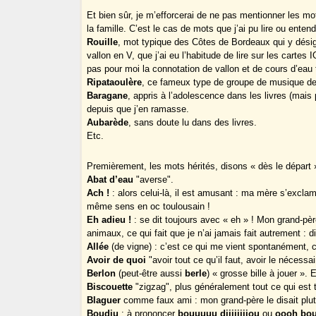
Et bien sûr, je m’efforcerai de ne pas mentionner les 
la famille. C’est le cas de mots que j’ai pu lire ou enten
Rouille
, mot typique des Côtes de Bordeaux qui y désig
vallon en V, que j’ai eu l’habitude de lire sur les cartes 
pas pour moi la connotation de vallon et de cours d’eau
Ripataoulère
, ce fameux type de groupe de musique de 
Baragane
, appris à l’adolescence dans les livres (mais
depuis que j’en ramasse.
Aubarède
, sans doute lu dans des livres.
Etc.
Premièrement, les mots hérités, disons « dès le départ
Abat d’eau
"averse".
Ach !
: alors celui-là, il est amusant : ma mère s’exclam
même sens en oc toulousain !
Eh adieu !
: se dit toujours avec « eh » ! Mon grand-père
animaux, ce qui fait que je n’ai jamais fait autrement : 
Allée
(de vigne) : c’est ce qui me vient spontanément, 
Avoir de quoi
"avoir tout ce qu’il faut, avoir le nécessai
Berlon
(peut-être aussi
berle
) « grosse bille à jouer ».
Biscouette
"zigzag", plus généralement tout ce qui est to
Blaguer
comme faux ami : mon grand-père le disait plut
Boudiu
: à prononcer
bouuuuu diiiiiiiiou
ou
oooh boun