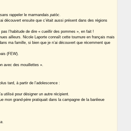
s sans rappeler le marmandais
patòc
.
ai découvert ensuite que c’était aussi présent dans des régions
i pas l’habitude de dire « cueillir des pommes », en fait !
tenues ailleurs. Nicole Laporte connaît cette tournure en français mais
dans ma famille, si bien que je n’ai découvert que récemment que
eais (FEW).
ion avec des mouillettes ».
us tard, à partir de l’adolescence :
utilisé pour désigner un autre récipient.
que mon grand-père pratiquait dans la campagne de la banlieue
ta
.