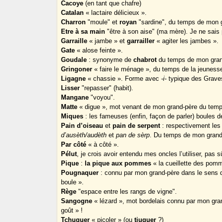
Cacoye
(en tant que chafre)
Catalan
« lactaire délicieux ».
Charron
"moule" et
royan
"sardine", du temps de mon 
Etre à sa main
"être à son aise" (ma mère). Je ne sais p
Garraille
« jambe » et
garrailler
« agiter les jambes ».
Gate
« alose feinte ».
Goudale
: synonyme de
chabrot
du temps de mon gran
Gringoner
« faire le ménage », du temps de la jeuness
Ligagne
« chassie ». Forme avec
-i-
typique des Grave
Lisser
"repasser" (habit).
Mangane
"voyou".
Matte
« digue », mot venant de mon grand-père du temp
Miques
: les fameuses (enfin, façon de parler) boules de
Pain d’oiseau
et
pain de serpent
: respectivement les 
d’ausèth/audèth
et
pan de sèrp
. Du temps de mon grand
Par côté
« à côté ».
Pélut
, je crois avoir entendu mes oncles l’utiliser, pas s
Pique
:
la pique aux pommes
« la cueillette des pomm
Pougnaquer
: connu par mon grand-père dans le sens
boule ».
Rège
"espace entre les rangs de vigne".
Sangogne
« lézard », mot bordelais connu par mon gran
goût » !
Tchuquer
« picoler » (ou
tiuquer
?)