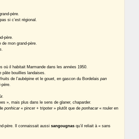
grand-père.
as si c’est régional.
d-père.
e de mon grand-père.
s.
s où il habitait Marmande dans les années 1950.
 pâte bouillies landaises.
fruits de l’aubépine et le gouet, en gascon du Bordelais
pan
-père.
ûr.
es », mais plus dans le sens de glaner, chaparder.
 de
ponhicar
« pincer + tripoter » plutôt que de
ponhacar
« rouler en
d-père. Il connaissait aussi
sangougnas
qu’il reliait à « sans