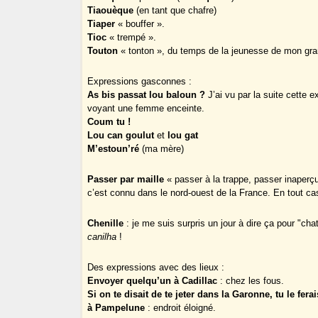
Tiaouèque
(en tant que chafre)
Tiaper
« bouffer ».
Tioc
« trempé ».
Touton
« tonton », du temps de la jeunesse de mon gra
Expressions gasconnes :
As bis passat lou baloun ?
J’ai vu par la suite cette e
voyant une femme enceinte.
Coum tu !
Lou can goulut
et
lou gat
M’estoun’ré
(ma mère)
Passer par maille
« passer à la trappe, passer inaperçu
c’est connu dans le nord-ouest de la France. En tout 
Chenille
: je me suis surpris un jour à dire ça pour "cha
canilha
!
Des expressions avec des lieux :
Envoyer quelqu’un à Cadillac
: chez les fous.
Si on te disait de te jeter dans la Garonne, tu le ferai
à Pampelune
: endroit éloigné.