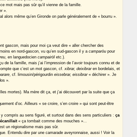
ce mot mais pas sûr qu’il vienne de la famille.
r ».
al alors même qu’en Gironde on parle généralement de « bourru ».
nt gascon, mais pour moi ça veut dire « aller chercher des
moins en nord-gascon, vu qu’en sud-gascon il y a
camparòu
pour
reu
, en languedocien
campairòl
etc.).
çu de la famille, mais j’ai l’impression de l’avoir toujours connu et de
e compte que c’est un mot gascon, cf.
xibrar, deixibrar
en bordelais, et
arare
, cf. limousin/périgourdin
eissebrar, eissibrar
« déchirer ». Je
dos ».
es mortes). Ma mère dit ça, et j’ai découvert par la suite que ça
uement d’oc. Ailleurs « se croire, s’en croire » qui sont peut-être
 y compris au sens figuré, et surtout dans des sens particuliers :
ça
écanillait
« ça tombait comme des mouches »...
est un régionalisme mais pas sûr.
que. Entendu dire par une camarade aveyronnaise, aussi ! Voir la