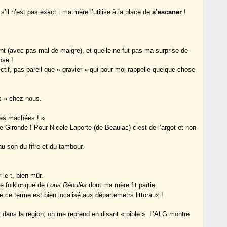
’il n’est pas exact : ma mère l’utilise à la place de
s’escaner
!
nt (avec pas mal de maigre), et quelle ne fut pas ma surprise de
ose !
ctif, pas pareil que « gravier » qui pour moi rappelle quelque chose
s » chez nous.
tes machées ! »
Gironde ! Pour Nicole Laporte (de Beaulac) c’est de l’argot et non
au son du fifre et du tambour.
le t, bien mûr.
e folklorique de
Lous Réoulès
dont ma mère fit partie.
e ce terme est bien localisé aux départemetrs littoraux !
 dans la région, on me reprend en disant « pible ». L’ALG montre