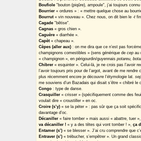
Boufiole
"bouton (piqûre), ampoule", j’ai toujours connu 
Bourrier
« ordures » : « mettre quelque chose au bourrie
Bourrut
« vin nouveau ». Chez nous, on dit bien le
-t
fin
Cagade
"bêtise".
Cagnas
« gros chien ».
Caguère
« diarrhée ».
Capèt
« chapeau ».
Cèpes (aller aux)
: on me dira que ce n’est pas forcéme
champignons comestibles » (sens générique de
cep
au 
« champignon », en périgourdin/guyennais
potareu, bota
Chibrer
« esquinter ». Celui-là, je ne crois pas l’avoir re
l’avoir toujours pris pour de l’argot, avant de me rendr
plus récemment encore je découvre l’étymologie lat.
sep
me souviens d’un Bazadais qui disait s’être « chibré le 
Congo
: type de danse.
Crasquiller
« crisser » (spécifiquement comme des feuill
voulait dire « croustiller » en oc.
Croire (s’y)
« se la péter » : pas sûr que ça soit spécifiq
davantage d’oc.
Décaniller
« faire tomber » mais aussi « abattre, tuer »,
va décaniller !
« y a des têtes qui vont tomber ! »,
ça d
Entamer (s’)
« se blesser ». J’ai cru comprendre que c’
Entraver (s’)
« trébucher, s’empêtrer ». Un grand classi