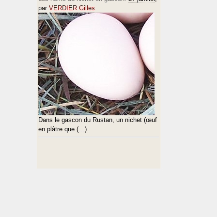
par
VERDIER Gilles
Dans le gascon du Rustan, un nichet (œuf
en plâtre que (…)