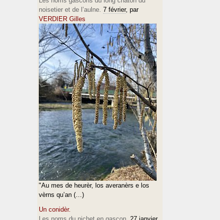
Les noms gascons du long chaton du
noisetier et de l’aulne.
7 février
, par
VERDIER Gilles
"Au mes de heurèr, los averanèrs e los
vèrns qu’an (…)
Un conidèr.
Les noms du nichet en gascon.
27 janvier
,