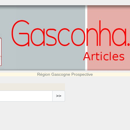
Région Gascogne Prospective
>>