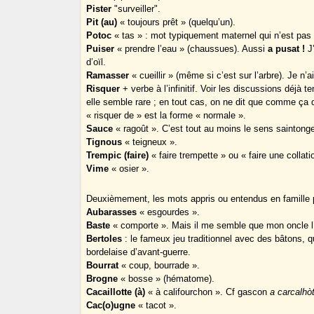
Pister
"surveiller".
Pit (au)
« toujours prêt » (quelqu’un).
Potoc
« tas » : mot typiquement maternel qui n’est pa
Puiser
« prendre l’eau » (chaussues). Aussi
a pusat !
J’
d’oïl.
Ramasser
« cueillir » (même si c’est sur l’arbre). Je n’a
Risquer
+ verbe à l’infinitif. Voir les discussions déjà 
elle semble rare ; en tout cas, on ne dit que comme ça 
« risquer de » est la forme « normale ».
Sauce
« ragoût ». C’est tout au moins le sens saintong
Tignous
« teigneux ».
Trempic (faire)
« faire trempette » ou « faire une collat
Vime
« osier ».
Deuxièmement, les mots appris ou entendus en famille pl
Aubarasses
« esgourdes ».
Baste
« comporte ». Mais il me semble que mon oncle l’a 
Bertoles
: le fameux jeu traditionnel avec des bâtons, 
bordelaise d’avant-guerre.
Bourrat
« coup, bourrade ».
Brogne
« bosse » (hématome).
Cacaillotte (à)
« à califourchon ». Cf gascon
a carcalhò
Cac(o)ugne
« tacot ».