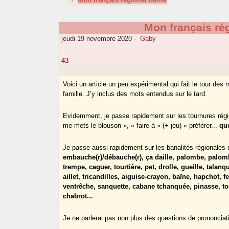
Mon français rég
jeudi 19 novembre 2020
-
Gaby
43
Voici un article un peu expérimental qui fait le tour des
famille. J’y inclus des mots entendus sur le tard.
Evidemment, je passe rapidement sur les tournures régi
me mets le blouson », « faire à » (+ jeu) « préférer...
qu
Je passe aussi rapidement sur les banalités régionales 
embauche(r)/débauche(r), ça daille, palombe, palombi
trempe, caguer, tourtière, pet, drolle, gueille, talanq
aillet, tricandilles, aiguise-crayon, baïne, hapchot, 
ventrêche, sanquette, cabane tchanquée, pinasse, t
chabrot...
Je ne parlerai pas non plus des questions de prononciat