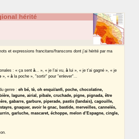
ional hérité
 mots et expressions francitans/franscons dont j’ai hérité par ma
onales : « ça sent
à
... », « je l’ai vu,
à
lui », « je t’ai gagné », « je
e
», «
à
la poche », "sortir" pour "enlever"...
du genre :
eh bé, tè, oh enqui/anfi, poche, chocolatine,
ère, lagune, airial, pibale, cruchade, pigne, pignada, être
uère, gabarre, garbure, piperade, pastis (landais), cagouille,
festayre, gnaquer, avoir le gnac, bastide, merveilles, cannelés,
ourrin, garluche, mascaret, échoppe, melon d’Espagne, cingle,
ion.