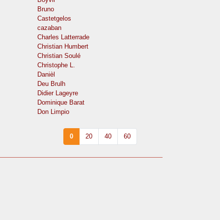
Bruno
Castetgelos
cazaban
Charles Latterrade
Christian Humbert
Christian Soulé
Christophe L.
Danièl
Deu Brulh
Didier Lageyre
Dominique Barat
Don Limpio
0
20
40
60