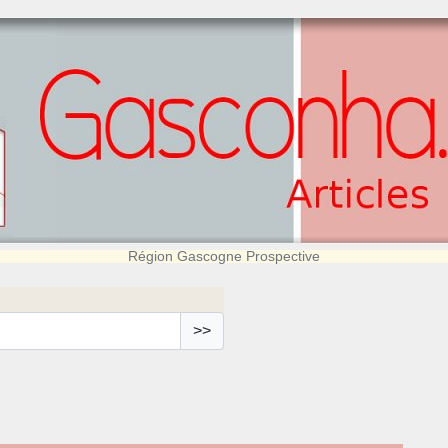
Région Gascogne Prospective
>>