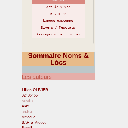
RUBRIQUES
Art de vivre
Histoire
Langue gasconne
Divers / Mesclats
Paysages & territoires
Sommaire Noms &
Lòcs
Les auteurs
Lilian OLIVIER
32406465
acadie
Alex
andriu
Artiaque
BARIS Miquèu
Boyvil