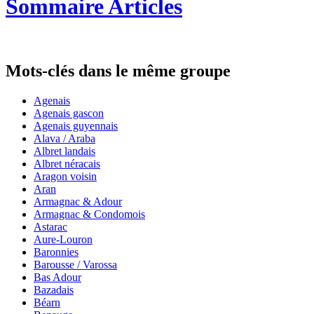
Sommaire Articles
Mots-clés dans le même groupe
Agenais
Agenais gascon
Agenais guyennais
Alava / Araba
Albret landais
Albret néracais
Aragon voisin
Aran
Armagnac & Adour
Armagnac & Condomois
Astarac
Aure-Louron
Baronnies
Barousse / Varossa
Bas Adour
Bazadais
Béarn