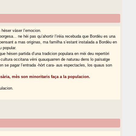
 hèser vàser l’emocion.
borgesa... ne hèi pas qu’ahortir l’irèia recebuda que Bordèu es una
 pensant a mas originas, ma familha s’estant instalada a Bordèu en
u popular.
que hèsen partida d’una tradicion populara en mèi deu repertòri
 cultura occitana vèni quauquarren de naturau dens lo païsatge
den se pagar l’entrada -hòrt cara- aus espectacles, los quaus son
sària, mès son minoritaris faça a la populacion.
ulacion.