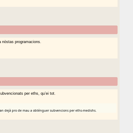
 a nòstas programacions.
ubvencionats per eths, qu’ei tot.
qu’an dejà pro de mau a obténguer subvencions per eths-medishs.