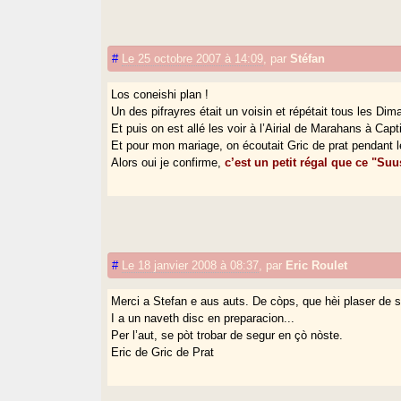
#
Le 25 octobre 2007 à 14:09
,
par
Stéfan
Los coneishi plan !
Un des pifrayres était un voisin et répétait tous les Dim
Et puis on est allé les voir à l’Airial de Marahans à Ca
Et pour mon mariage, on écoutait Gric de prat pendant l
Alors oui je confirme,
c’est un petit régal que ce "S
#
Le 18 janvier 2008 à 08:37
,
par
Eric Roulet
Merci a Stefan e aus auts. De còps, que hèi plaser de s
I a un naveth disc en preparacion...
Per l’aut, se pòt trobar de segur en çò nòste.
Eric de Gric de Prat