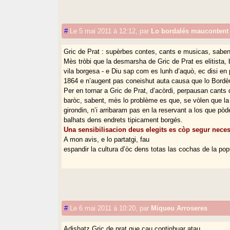
#
Le 5 mai 2011 à 12:12
,
par
Lo bordalés maucontent
Gric de Prat : supèrbes contes, cants e musicas, saben
Mès tròbi que la desmarsha de Gric de Prat es elitista, 
vila borgesa - e Diu sap com es lunh d’aquò, ec disi en
1864 e n’augent pas coneishut auta causa que lo Bordè
Per en tornar a Gric de Prat, d’acòrdi, perpausan cants 
baròc, sabent, mès lo problème es que, se vòlen que la
girondin, n’i arribaram pas en la reservant a los que pò
balhats dens endrets tipicament borgés.
Una sensibilisacion deus elegits es còp segur neces
A mon avis, e lo partatgi, fau
espandir la cultura d’òc dens totas las cochas de la pop
#
Le 6 mai 2011 à 10:20
,
par
Miqueu Arroseres
Adishatz Gric de prat que cau continhuar atau,