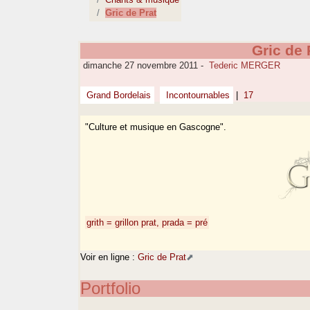
Gric de Prat
Gric de 
dimanche 27 novembre 2011
-
Tederic MERGER
Grand Bordelais
Incontournables
|
17
"Culture et musique en Gascogne".
grith = grillon
prat, prada = pré
Voir en ligne :
Gric de Prat
Portfolio