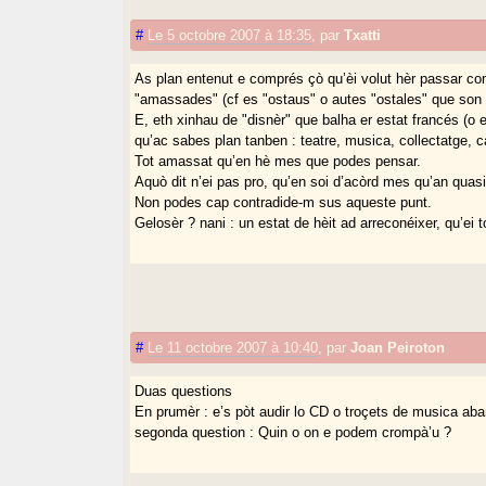
#
Le 5 octobre 2007 à 18:35
,
par
Txatti
As plan entenut e comprés çò qu’èi volut hèr passar 
"amassades" (cf es "ostaus" o autes "ostales" que son 
E, eth xinhau de "disnèr" que balha er estat francés (o es
qu’ac sabes plan tanben : teatre, musica, collectatge, 
Tot amassat qu’en hè mes que podes pensar.
Aquò dit n’ei pas pro, qu’en soi d’acòrd mes qu’an quasi
Non podes cap contradide-m sus aqueste punt.
Gelosèr ? nani : un estat de hèit ad arreconéixer, qu’ei t
#
Le 11 octobre 2007 à 10:40
,
par
Joan Peiroton
Duas questions
En prumèr : e’s pòt audir lo CD o troçets de musica aba
segonda question : Quin o on e podem crompà’u ?