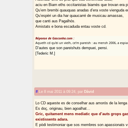
aciu en Biarn eths occitanistas biarnès que trovan era 
Qu’em brembi quauquas anadas d’era voste vienguda en
Qu’espèri un dia har quaucarré de musicau amassas,
que canti aus Pagalhós.
Amistats e bona escaduda entau voste cd.
Réponse de Gasconha.com :
Aqueth cd qu’ei un vielh, ce’m pareish : au mensh 2006, a espi
D’autes que son pareishuts dempuei, pensi.
[Tederic M.]
#
Le 8 mai 2011 à 09:24
,
par
Dàvid
Lo CD aqueste es de conselhar aus amorós de la lenga
Es doç, originau, bien agoalhat…
Gric, quitament mens mediatic que d’auts grops gas
existissents adara.
E pòdi testimoniar que sos membres son apassionats ve