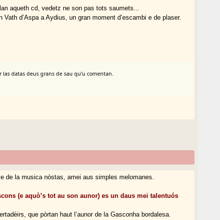
plan aqueth cd, vedetz ne son pas tots saumets...
 Vath d’Aspa a Aydius, un gran moment d’escambi e de plaser.
ar las datas deus grans de sau qu’u comentan.
 e de la musica nòstas, amei aus simples melomanes.
cons (e aquò’s tot au son aunor) es un daus mei talentuós
rtadèirs, que pòrtan haut l’aunor de la Gasconha bordalesa.