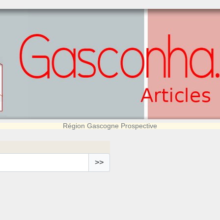
Région Gascogne Prospective
>>