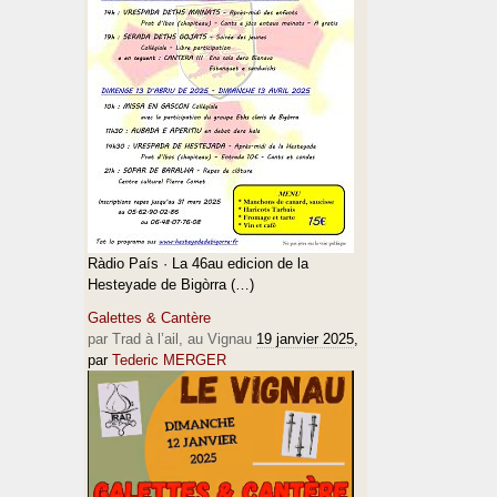
Ràdio País · La 46au edicion de la
Hesteyade de Bigòrra (…)
Galettes & Cantère
par Trad à l’ail, au Vignau
19 janvier 2025
,
par
Tederic MERGER