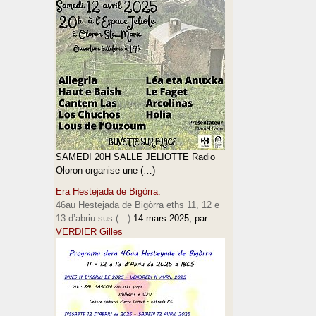
SAMEDI 20H SALLE JELIOTTE Radio
Oloron organise une (…)
Era Hestejada de Bigòrra.
46au Hestejada de Bigòrra eths 11, 12 e
13 d’abriu sus (…)
14 mars 2025
, par
VERDIER Gilles