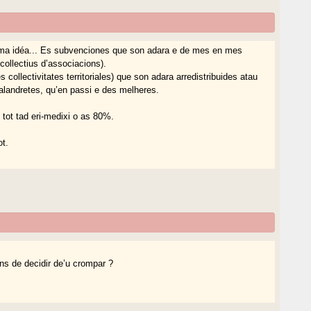
coma idéa... Es subvenciones que son adara e de mes en mes
collectius d’associacions).
 collectivitates territoriales) que son adara arredistribuides atau
calandretes, qu’en passi e des melheres.
 tot tad eri-medixi o as 80%.
ot.
ns de decidir de’u crompar ?