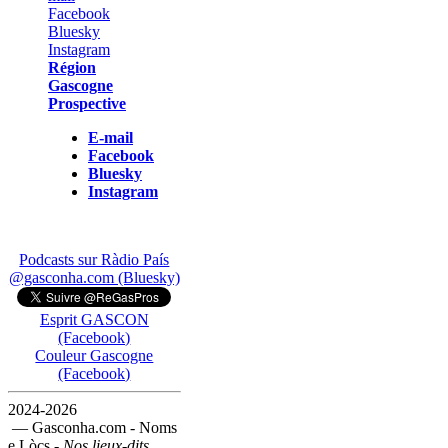
Région
Gascogne
Prospective
E-mail
Facebook
Bluesky
Instagram
Podcasts sur Ràdio País
@gasconha.com (Bluesky)
Esprit GASCON
(Facebook)
Couleur Gascogne
(Facebook)
2024-2026
— Gasconha.com - Noms
e Lòcs -
Nos lieux-dits