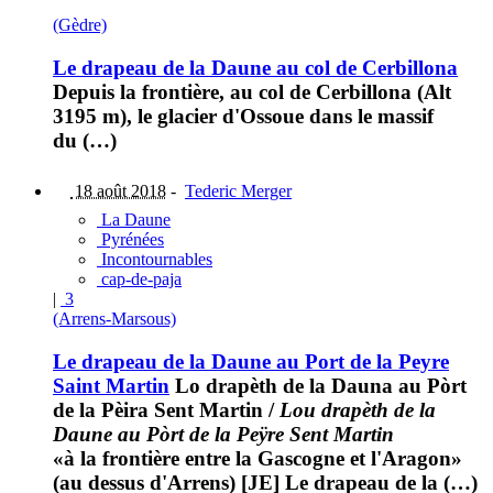
(Gèdre)
Le drapeau de la Daune au col de Cerbillona
Depuis la frontière, au col de Cerbillona (Alt
3195 m), le glacier d'Ossoue dans le massif
du (…)
18 août 2018
-
Tederic Merger
La Daune
Pyrénées
Incontournables
cap-de-paja
|
3
(Arrens-Marsous)
Le drapeau de la Daune au Port de la Peyre
Saint Martin
Lo drapèth de la Dauna au Pòrt
de la Pèira Sent Martin
/
Lou drapèth de la
Daune au Pòrt de la Peÿre Sent Martin
«à la frontière entre la Gascogne et l'Aragon»
(au dessus d'Arrens) [JE] Le drapeau de la (…)