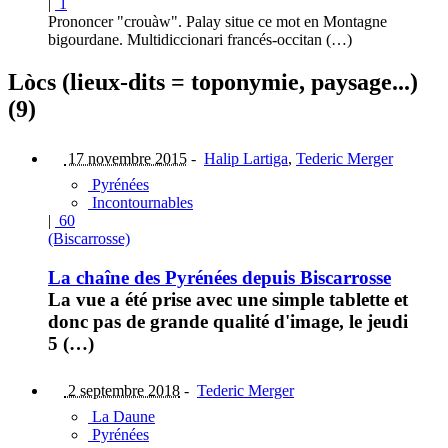
|
1
Prononcer "crouàw". Palay situe ce mot en Montagne
bigourdane. Multidiccionari francés-occitan (…)
Lòcs (lieux-dits = toponymie, paysage...)
(9)
17 novembre 2015
-
Halip Lartiga
,
Tederic Merger
Pyrénées
Incontournables
|
60
(Biscarrosse)
La chaîne des Pyrénées depuis Biscarrosse
La vue a été prise avec une simple tablette et
donc pas de grande qualité d'image, le jeudi
5 (…)
2 septembre 2018
-
Tederic Merger
La Daune
Pyrénées