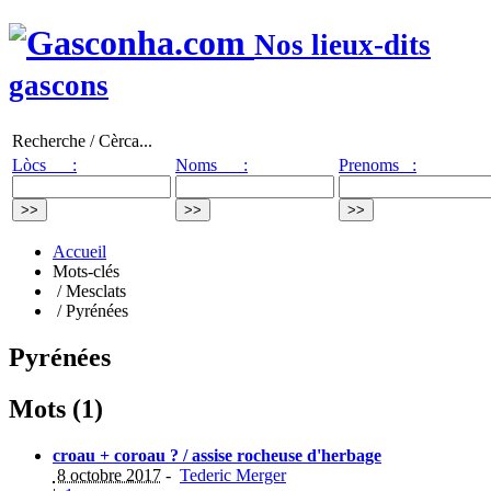
Nos lieux-dits
gascons
Recherche / Cèrca...
Lòcs :
Noms :
Prenoms :
Accueil
Mots-clés
/ Mesclats
/ Pyrénées
Pyrénées
Mots (1)
croau + coroau ? / assise rocheuse d'herbage
8 octobre 2017
-
Tederic Merger