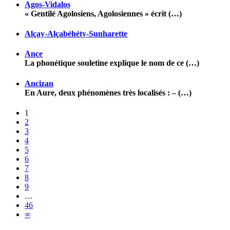
Agos-Vidalos
« Gentilé Agolosiens, Agolosiennes » écrit (…)
Alçay-Alçabéhéty-Sunharette
Ance
La phonétique souletine explique le nom de ce (…)
Ancizan
En Aure, deux phénomènes très localisés : – (…)
1
2
3
4
5
6
7
8
9
…
46
∞