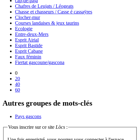
cap-de-paja
Chafres de Leujats / Léogeats
Chasse et chasseurs / Casse é cassaÿres
Clocher-mur
Courses landaises & jeux taurins
Ecologie
Entre-deux-Mers
Esprit Airial
Esprit Bastide
Esprit Cabane
Faux féminin
Fiertat gascoune/gascona
0
20
40
60
Autres groupes de mots-clés
Pays gascons
Vous inscrire sur ce site
Lòcs
:
Une fois enregistré, vous pourrez vous connecter à l'espace