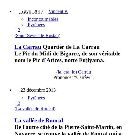
5 avril 2017
-
Vincent P.
Incontournables
Pyrénées
|
2
(Saint-Sever-de-Rustan)
La Carrau
Quartièr de La Carrau
Le Pic du Midi de Bigorre, de son véritable
nom le Pic d'Arizes, notre Fujiyama.
(la, era, lo) Carrau
Prononcer "Carràw".
23 décembre 2013
Pyrénées
|
2
(La vallée de Roncal)
La vallée de Roncal
De l'autre côté de la Pierre-Saint-Martin, en
Navarre, se trouve la vallée de Roncal qui a