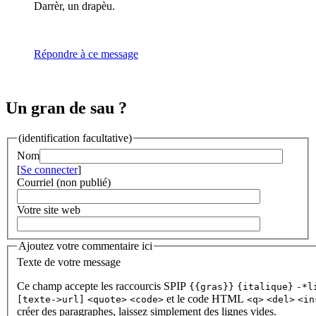
Darrèr, un drapèu.
Répondre à ce message
Un gran de sau ?
(identification facultative)
Nom
[
Se connecter
]
Courriel (non publié)
Votre site web
Ajoutez votre commentaire ici
Texte de votre message
Ce champ accepte les raccourcis SPIP
{{gras}}
{italique}
-*l
et le code HTML
[texte->url]
<quote>
<code>
<q>
<del>
<in
créer des paragraphes, laissez simplement des lignes vides.