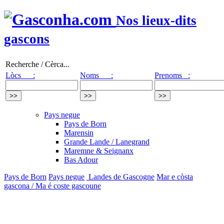
Nos lieux-dits
gascons
Recherche / Cèrca...
Lòcs :
Noms :
Prenoms :
Pays negue
Pays de Born
Marensin
Grande Lande / Lanegrand
Maremne & Seignanx
Bas Adour
Pays de Born
Pays negue
Landes de Gascogne
Mar e còsta
gascona / Ma é coste gascoune