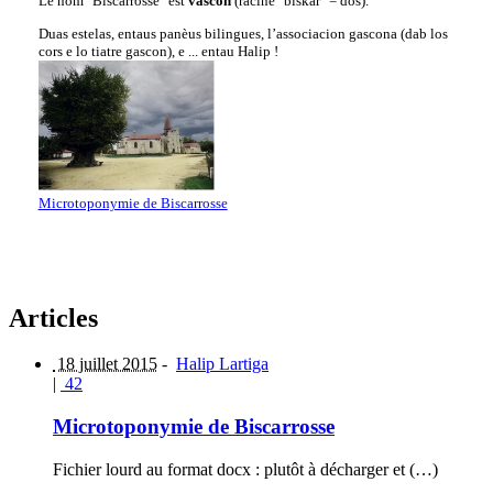
Le nom "Biscarrosse" est
vascon
(racine "biskar" = dos).
Duas estelas, entaus panèus bilingues, l’associacion gascona (dab los
cors e lo tiatre gascon), e ... entau Halip !
Microtoponymie de Biscarrosse
Articles
18 juillet 2015
-
Halip Lartiga
|
42
Microtoponymie de Biscarrosse
Fichier lourd au format docx : plutôt à décharger et (…)