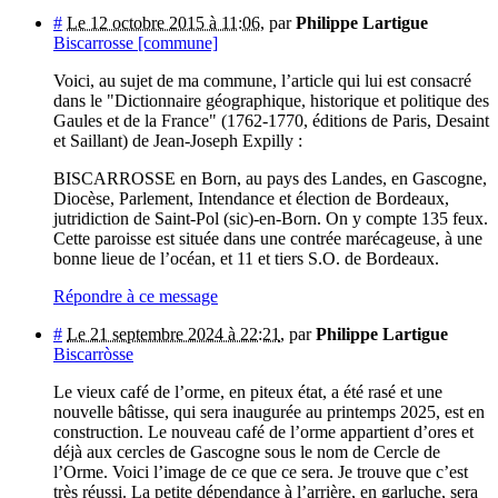
#
Le 12 octobre 2015 à 11:06
,
par
Philippe Lartigue
Biscarrosse [commune]
Voici, au sujet de ma commune, l’article qui lui est consacré
dans le "Dictionnaire géographique, historique et politique des
Gaules et de la France" (1762-1770, éditions de Paris, Desaint
et Saillant) de Jean-Joseph Expilly :
BISCARROSSE en Born, au pays des Landes, en Gascogne,
Diocèse, Parlement, Intendance et élection de Bordeaux,
jutridiction de Saint-Pol (sic)-en-Born. On y compte 135 feux.
Cette paroisse est située dans une contrée marécageuse, à une
bonne lieue de l’océan, et 11 et tiers S.O. de Bordeaux.
Répondre à ce message
#
Le 21 septembre 2024 à 22:21
,
par
Philippe Lartigue
Biscarròsse
Le vieux café de l’orme, en piteux état, a été rasé et une
nouvelle bâtisse, qui sera inaugurée au printemps 2025, est en
construction. Le nouveau café de l’orme appartient d’ores et
déjà aux cercles de Gascogne sous le nom de Cercle de
l’Orme. Voici l’image de ce que ce sera. Je trouve que c’est
très réussi. La petite dépendance à l’arrière, en garluche, sera