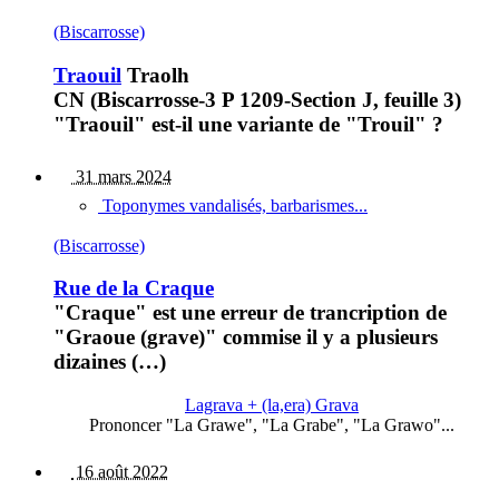
(Biscarrosse)
Traouil
Traolh
CN (Biscarrosse-3 P 1209-Section J, feuille 3)
"Traouil" est-il une variante de "Trouil" ?
31 mars 2024
Toponymes vandalisés, barbarismes...
(Biscarrosse)
Rue de la Craque
"Craque" est une erreur de trancription de
"Graoue (grave)" commise il y a plusieurs
dizaines (…)
Lagrava + (la,era) Grava
Prononcer "La Grawe", "La Grabe", "La Grawo"...
16 août 2022