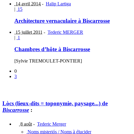
14 avril 2014
-
Halip Lartiga
|
15
Architecture vernaculaire à Biscarrosse
15 juillet 2011
-
Tederic MERGER
|
1
Chambres d’hôte à Biscarrosse
[Sylvie TREMOULET-PONTIER]
0
3
Lòcs (lieux-dits = toponymie, paysage...) de
Biscarrosse
:
8 août
-
Tederic Merger
Noms misteriós / Noms à élucider