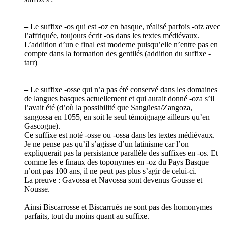
–
Le suffixe -os qui est -oz en basque, réalisé parfois -otz avec
l’affriquée, toujours écrit -os dans les textes médiévaux.
L’addition d’un e final est moderne puisqu’elle n’entre pas en
compte dans la formation des gentilés (addition du suffixe -
tarr)
–
Le suffixe -osse qui n’a pas été conservé dans les domaines
de langues basques actuellement et qui aurait donné -oza s’il
l’avait été (d’où la possibilité que Sangüesa/Zangoza,
sangossa en 1055, en soit le seul témoignage ailleurs qu’en
Gascogne).
Ce suffixe est noté -osse ou -ossa dans les textes médiévaux.
Je ne pense pas qu’il s’agisse d’un latinisme car l’on
expliquerait pas la persistance parallèle des suffixes en -os. Et
comme les e finaux des toponymes en -oz du Pays Basque
n’ont pas 100 ans, il ne peut pas plus s’agir de celui-ci.
La preuve : Gavossa et Navossa sont devenus Gousse et
Nousse.
Ainsi Biscarrosse et Biscarrués ne sont pas des homonymes
parfaits, tout du moins quant au suffixe.