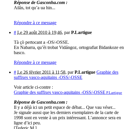
Réponse de Gasconha.com :
Ailàs, tot qu’a ua hin...
Répondre à ce message
#
Le 29 août 2010 à 19:46
,
par
P.Lartigue
Tà çò pertocant a -OS/-OSSE.
En Nabarra, qu’èi trobat Vidángoz, ortografiat Bidankoze en
basco.
Répondre à ce message
#
Le 26 février 2011 à 11:58
,
par
P.Lartigue
Graphie des
suffixes vasco-aquitains -OSS/-OSSE
Voir article ci-contre :
Graphie des suffixes vasco-aquitains -OSS/-OSSE
P.Lartigue
Réponse de Gasconha.com :
Il y a déjà ici un petit espace de débat... Que vau véser...
Je signale aussi que les derniers exemplaires de la carte de
1998 sont en vente à un prix intéressant. L’annonce sera en
ligne d’ici peu.
[Tederic M.]