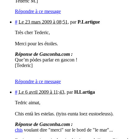
Tederic M.]
Répondre à ce message
#
Le 23 mars 2009 à 08:51
,
par
P.Lartigue
Très cher Tederic,
Merci pour les étoiles.
Réponse de Gasconha.com :
Que’m pòdes parlar en gascon !
[Tederic]
Répondre à ce message
#
Le 6 avril 2009 à 11:43
,
par
H.Lartiga
Tedric aimat,
Chis entà les estelas. (tyiss eunta loez eustoeleuss).
Réponse de Gasconha.com :
chis
voulant dire "merci" sur le bord de "le mar"...