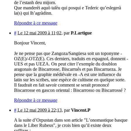
de l’estanh deu mijorn.
Que manderèi aquò talèu qui posqui e Tederic qu’eslegerà
la(s) qui lh’agràdinn.
Répondre à ce message
#
Le 12 mai 2009 à 11:02
,
par
P.Lartigue
Bonjour Vincent,
Je ne pense pas que Zangoza/Sangüesa soit un toponyme -
OZ(E)/-OTZ(E). Ces derniers, traduits en espagnol, donnent -
UES et pas UEZA. On peut citer l’exemple du doublon
aragonais de Biscarrosse, Biscarrués et pas Biscarrueza. Je
pense que la graphie médiévale en -A est une influence du
latin sur les scribes, une espèce de cultisme en quelque sorte.
Il faudrait en fait savoir comment se serait prononcé
Biscarrosse en gascon oriental : Biscarrosso ou Biscarrossé ?
Répondre à ce message
#
Le 12 mai 2009 à 22:13
,
par
Vincent.P
A la suite d’Orpustan dans son article "L’onomastique basque
dans le Liber Rubeus", je crois bien qu’il existe deux
suffixes :