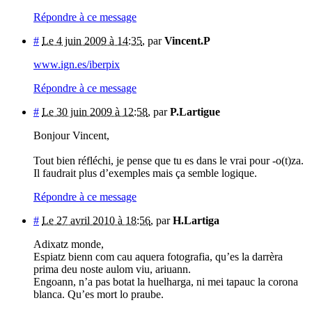
Répondre à ce message
#
Le 4 juin 2009 à 14:35
,
par
Vincent.P
www.ign.es/iberpix
Répondre à ce message
#
Le 30 juin 2009 à 12:58
,
par
P.Lartigue
Bonjour Vincent,
Tout bien réfléchi, je pense que tu es dans le vrai pour -o(t)za.
Il faudrait plus d’exemples mais ça semble logique.
Répondre à ce message
#
Le 27 avril 2010 à 18:56
,
par
H.Lartiga
Adixatz monde,
Espiatz bienn com cau aquera fotografia, qu’es la darrèra
prima deu noste aulom viu, ariuann.
Engoann, n’a pas botat la huelharga, ni mei tapauc la corona
blanca. Qu’es mort lo praube.