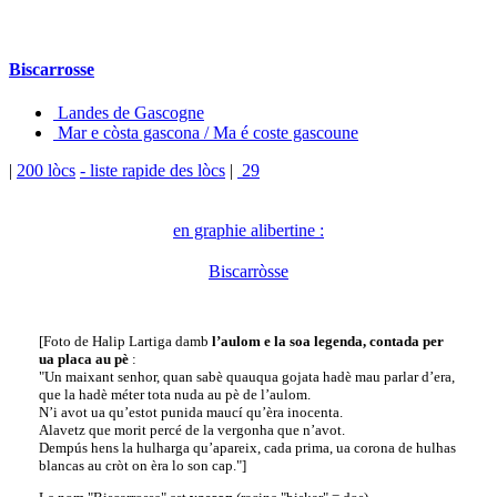
Biscarrosse
Landes de Gascogne
Mar e còsta gascona / Ma é coste gascoune
|
200 lòcs
- liste rapide des lòcs
|
29
en graphie alibertine :
Biscarròsse
[Foto de Halip Lartiga damb
l’aulom e la soa legenda, contada per
ua placa au pè
:
"Un maixant senhor, quan sabè quauqua gojata hadè mau parlar d’era,
que la hadè méter tota nuda au pè de l’aulom.
N’i avot ua qu’estot punida maucí qu’èra inocenta.
Alavetz que morit percé de la vergonha que n’avot.
Dempús hens la hulharga qu’apareix, cada prima, ua corona de hulhas
blancas au cròt on èra lo son cap."]