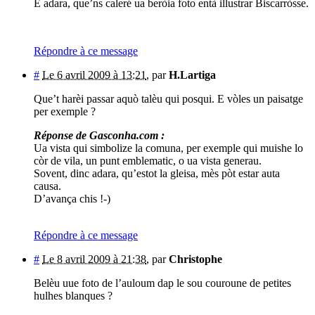
E adara, que’ns caleré ua beròia foto entà illustrar Biscarròsse.
Répondre à ce message
#
Le 6 avril 2009 à 13:21
,
par
H.Lartiga
Que’t harèi passar aquò talèu qui posqui. E vòles un paisatge
per exemple ?
Réponse de Gasconha.com :
Ua vista qui simbolize la comuna, per exemple qui muishe lo
còr de vila, un punt emblematic, o ua vista generau.
Sovent, dinc adara, qu’estot la gleisa, mès pòt estar auta
causa.
D’avança chis !-)
Répondre à ce message
#
Le 8 avril 2009 à 21:38
,
par
Christophe
Belèu uue foto de l’auloum dap le sou couroune de petites
hulhes blanques ?