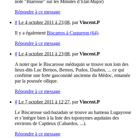
noté "Biarosse" sur les Minutes d’Etat-Major)
Répondre à ce message
#
Le 4 octobre 2011 à 23:08
,
par
Vincent.P
Il y a également
Biscarros à Cuqueron (64)
.
Répondre à ce message
#
Le 4 octobre 2011 à 23:08
,
par
Vincent.P
A noter que le Biscarosse médoquin se trouve non loin des
lieux-dits Luc Bernos, Bernos, Pudos, Daubos, ... ce qui
confirme une forte gasconnité ancienne du Médoc, entamée
par la poussée oïlique.
Répondre à ce message
#
Le 7 octobre 2011 à 12:27
,
par
Vincent.P
Le Biscarosse sud-bazadais se trouve au hameau Lugayosse
et s’intègre bien à la liste des toponymes aquitains des
environs de Captieux (Cabardos, ...).
Répondre à ce message