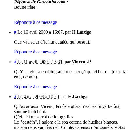
Réponse de Gasconha.com :
Boune irèie !
Répondre à ce message
#
Le 10 avril 2009 à 16:07
,
par
H.Lartiga
Que vau sajar d’ic har autalèu qui pusqui.
Répondre à ce message
#
Le 11 avril 2009 à 15:31
,
par
Vincent.P
Qu’èi la glèisa en fotografia mes per çò qui ei bèra ... (e’s ditz
en gascon ?).
Répondre à ce message
#
Le 4 mai 2009 à 10:29
,
par
H.Lartiga
Qu’as arrason Vicènç, la nòste glísia n’es pas briga beròia,
sonque lo dehentz.
Q’èi hèit un sarròt de fotografias.
Lo "castèth", l’aulom e la soa corona de huelhas blancas,
maison deus vaquèrs deu Comte, cabanas d’arrosinèrs, vistas