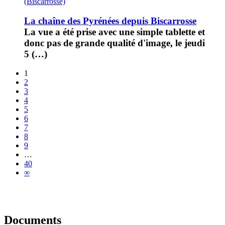
(Biscarrosse)
La chaîne des Pyrénées depuis Biscarrosse
La vue a été prise avec une simple tablette et
donc pas de grande qualité d'image, le jeudi
5 (…)
1
2
3
4
5
6
7
8
9
…
40
∞
Documents