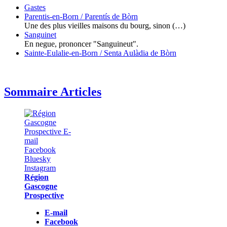
Gastes
Parentis-en-Born / Parentís de Bòrn
Une des plus vieilles maisons du bourg, sinon (…)
Sanguinet
En negue, prononcer "Sanguineut".
Sainte-Eulalie-en-Born / Senta Aulàdia de Bòrn
Sommaire Articles
Région
Gascogne
Prospective
E-mail
Facebook