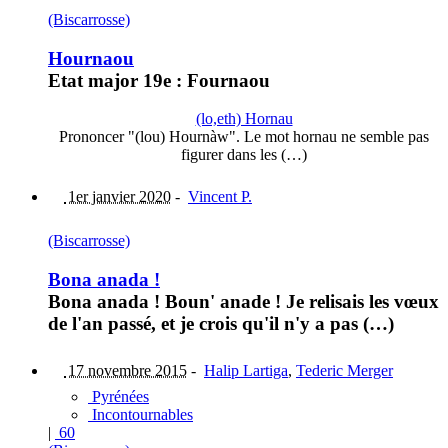
(Biscarrosse)
Hournaou
Etat major 19e : Fournaou
(lo,eth) Hornau
Prononcer "(lou) Hournàw". Le mot hornau ne semble pas
figurer dans les (…)
1er janvier 2020
-
Vincent P.
(Biscarrosse)
Bona anada !
Bona anada ! Boun' anade ! Je relisais les vœux
de l'an passé, et je crois qu'il n'y a pas (…)
17 novembre 2015
-
Halip Lartiga
,
Tederic Merger
Pyrénées
Incontournables
|
60