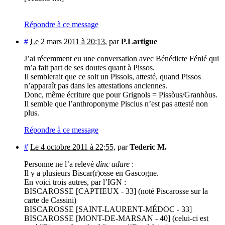
Répondre à ce message
#
Le 2 mars 2011 à 20:13
,
par
P.Lartigue
J’ai récemment eu une conversation avec Bénédicte Fénié qui
m’a fait part de ses doutes quant à Pissos.
Il semblerait que ce soit un Pissols, attesté, quand Pissos
n’apparaît pas dans les attestations anciennes.
Donc, même écriture que pour Grignols = Pissòus/Granhòus.
Il semble que l’anthroponyme Piscius n’est pas attesté non
plus.
Répondre à ce message
#
Le 4 octobre 2011 à 22:55
,
par
Tederic M.
Personne ne l’a relevé
dinc adare
:
Il y a plusieurs Biscar(r)osse en Gascogne.
En voici trois autres, par l’IGN :
BISCAROSSE [CAPTIEUX - 33] (noté Piscarosse sur la
carte de Cassini)
BISCAROSSE [SAINT-LAURENT-MÉDOC - 33]
BISCAROSSE [MONT-DE-MARSAN - 40] (celui-ci est