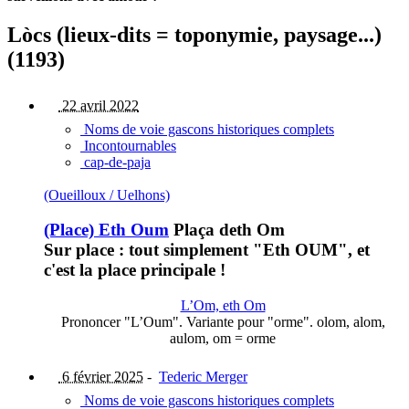
Lòcs (lieux-dits = toponymie, paysage...)
(1193)
22 avril 2022
Noms de voie gascons historiques complets
Incontournables
cap-de-paja
(Oueilloux / Uelhons)
(Place) Eth Oum
Plaça deth Om
Sur place : tout simplement "Eth OUM", et
c'est la place principale !
L’Om, eth Om
Prononcer "L’Oum". Variante pour "orme". olom, alom,
aulom, om = orme
6 février 2025
-
Tederic Merger
Noms de voie gascons historiques complets