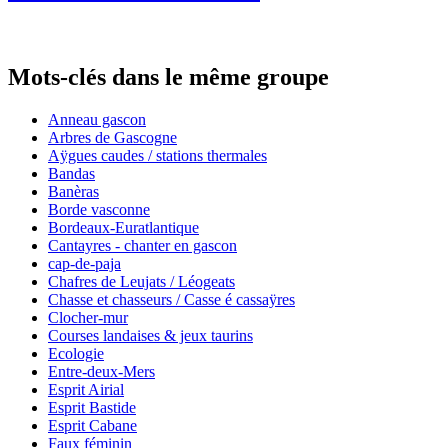
Mots-clés dans le même groupe
Anneau gascon
Arbres de Gascogne
Aÿgues caudes / stations thermales
Bandas
Banèras
Borde vasconne
Bordeaux-Euratlantique
Cantayres - chanter en gascon
cap-de-paja
Chafres de Leujats / Léogeats
Chasse et chasseurs / Casse é cassaÿres
Clocher-mur
Courses landaises & jeux taurins
Ecologie
Entre-deux-Mers
Esprit Airial
Esprit Bastide
Esprit Cabane
Faux féminin