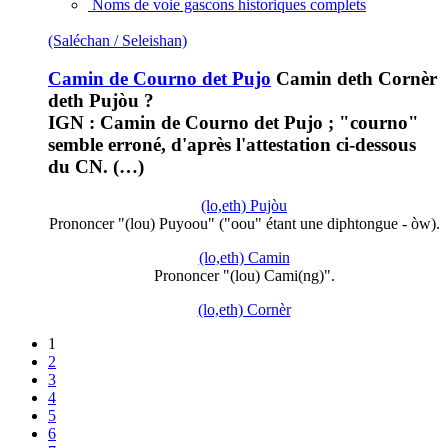
Noms de voie gascons historiques complets
(Saléchan / Seleishan)
Camin de Courno det Pujo
Camin deth Cornèr
deth Pujòu ?
IGN : Camin de Courno det Pujo ; "courno"
semble erroné, d'après l'attestation ci-dessous
du CN. (…)
(lo,eth) Pujòu
Prononcer "(lou) Puyoou" ("oou" étant une diphtongue - òw).
(lo,eth) Camin
Prononcer "(lou) Cami(ng)".
(lo,eth) Cornèr
1
2
3
4
5
6