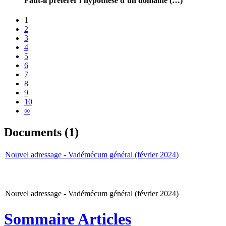
Faut-il préférer l’hypothèse d’un domaine (…)
1
2
3
4
5
6
7
8
9
10
∞
Documents (1)
Nouvel adressage - Vadémécum général (février 2024)
Nouvel adressage - Vadémécum général (février 2024)
Sommaire Articles