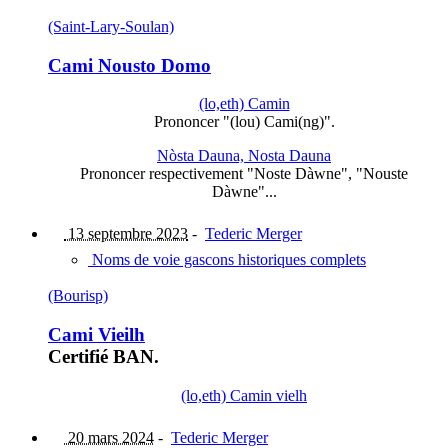
(Saint-Lary-Soulan)
Cami Nousto Domo
(lo,eth) Camin
Prononcer "(lou) Cami(ng)".
Nòsta Dauna, Nosta Dauna
Prononcer respectivement "Noste Dàwne", "Nouste
Dàwne"...
13 septembre 2023
-
Tederic Merger
Noms de voie gascons historiques complets
(Bourisp)
Cami Vieilh
Certifié BAN.
(lo,eth) Camin vielh
20 mars 2024
-
Tederic Merger