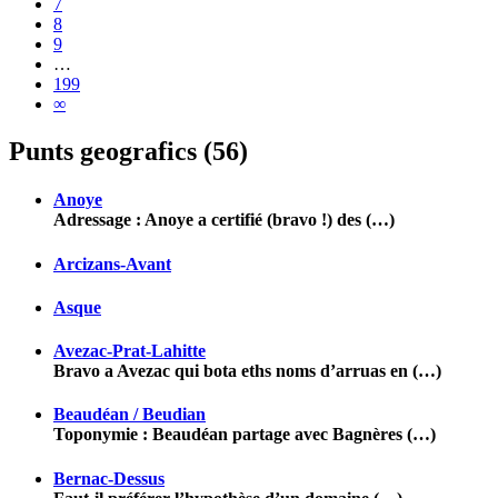
7
8
9
…
199
∞
Punts geografics (56)
Anoye
Adressage : Anoye a certifié (bravo !) des (…)
Arcizans-Avant
Asque
Avezac-Prat-Lahitte
Bravo a Avezac qui bota eths noms d’arruas en (…)
Beaudéan / Beudian
Toponymie : Beaudéan partage avec Bagnères (…)
Bernac-Dessus