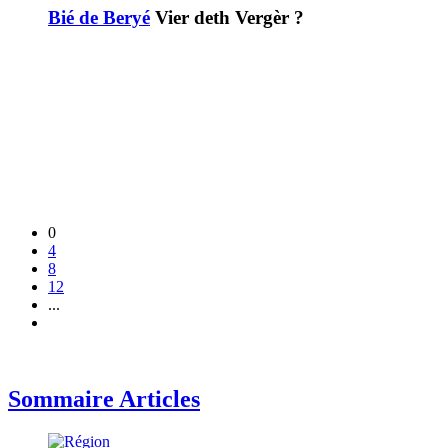
Bié de Beryé
Vier deth Vergèr ?
0
4
8
12
...
Sommaire Articles