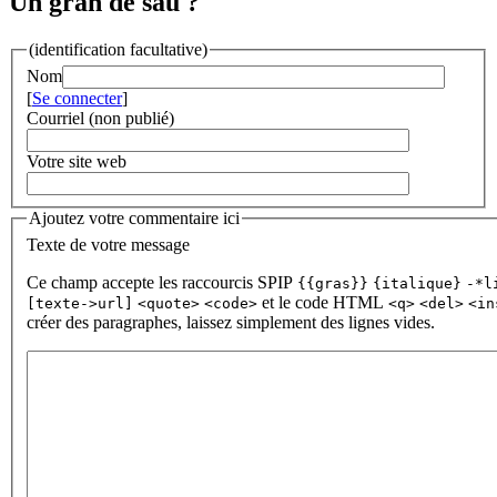
Un gran de sau ?
(identification facultative)
Nom
[
Se connecter
]
Courriel (non publié)
Votre site web
Ajoutez votre commentaire ici
Texte de votre message
Ce champ accepte les raccourcis SPIP
{{gras}}
{italique}
-*l
et le code HTML
[texte->url]
<quote>
<code>
<q>
<del>
<in
créer des paragraphes, laissez simplement des lignes vides.