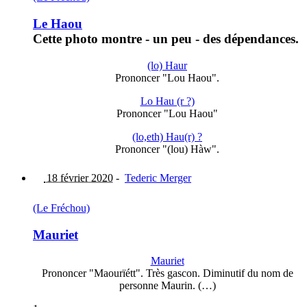
Le Haou
Cette photo montre - un peu - des dépendances.
(lo) Haur
Prononcer "Lou Haou".
Lo Hau (r ?)
Prononcer "Lou Haou"
(lo,eth) Hau(r) ?
Prononcer "(lou) Hàw".
18 février 2020
-
Tederic Merger
(Le Fréchou)
Mauriet
Mauriet
Prononcer "Maourïétt". Très gascon. Diminutif du nom de
personne Maurin. (…)