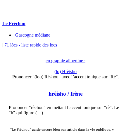
Le Fréchou
Gascogne médiane
|
71 lòcs
- liste rapide des lòcs
en graphie alibertine :
(lo) Hrèisho
Prononcer "(lou) Rèshou" avec l’accent tonique sur "Rè".
hrèisho
/ frêne
Prononcer "rèchou" en mettant l’accent tonique sur "rè". Le
"h" qui figure (…)
"Le Fréchou" garde encore bien son article dans la vie publique, y