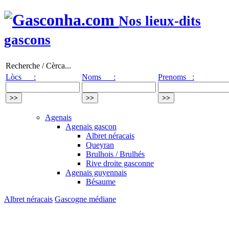
Nos lieux-dits
gascons
Recherche / Cèrca...
Lòcs :
Noms :
Prenoms :
Agenais
Agenais gascon
Albret néracais
Queyran
Brulhois / Brulhés
Rive droite gasconne
Agenais guyennais
Bésaume
Albret néracais
Gascogne médiane