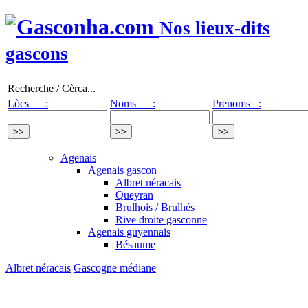
Nos lieux-dits
gascons
Recherche / Cèrca...
Lòcs :
Noms :
Prenoms :
Agenais
Agenais gascon
Albret néracais
Queyran
Brulhois / Brulhés
Rive droite gasconne
Agenais guyennais
Bésaume
Albret néracais
Gascogne médiane