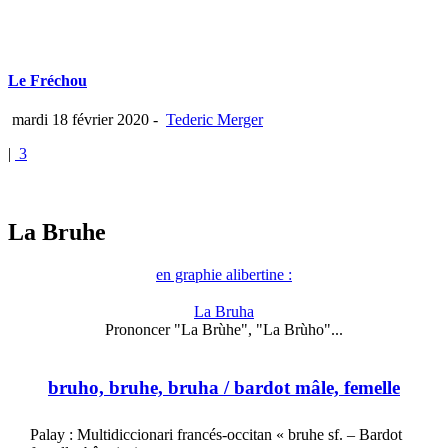
Le Fréchou
mardi 18 février 2020
-
Tederic Merger
|
3
La Bruhe
en graphie alibertine :
La Bruha
Prononcer "La Brùhe", "La Brùho"...
bruho, bruhe, bruha
/ bardot mâle, femelle
Palay : Multidiccionari francés-occitan « bruhe sf. – Bardot