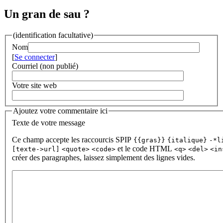
Un gran de sau ?
(identification facultative)
Nom
[
Se connecter
]
Courriel (non publié)
Votre site web
Ajoutez votre commentaire ici
Texte de votre message
Ce champ accepte les raccourcis SPIP
{{gras}}
{italique}
-*l
et le code HTML
[texte->url]
<quote>
<code>
<q>
<del>
<in
créer des paragraphes, laissez simplement des lignes vides.