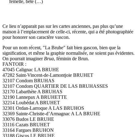
femelle, bête (…)
Ce lieu n’apparait pas sur les cartes anciennes, pas plus qu’une
maison à l’emplacement de celle-ci, récente, qui a été photographiée
pour honorer son caractère vascon.
Pour un nom récent, "La Bruhe" fait bien gascon, bien que la
signification, et même la graphie normalisée, ne soient pas évidentes.
On pourrait imaginer
Brua
, féminin de Brun.
FANTOIR :
47045 Calignac LA BRUHE
47282 Saint-Vincent-de-Lamontjoie BRUHET
32107 Condom BRUHAS
32107 Condom QUARTIER DE LAS BRUHASSES
32170 Labarthète A BRUHAS
32190 Lannepax A BRUHETTE
32214 Loubédat A BRUHET
32301 Ordan-Larroque A LAS BRUHOS
32369 Sainte-Christie-d’Armagnac A LA BRUHE
33076 Budos LE BRUHE
33116 Cazats BRUHET
33164 Fargues BRUHON
33188 Giscos LE BRUHE