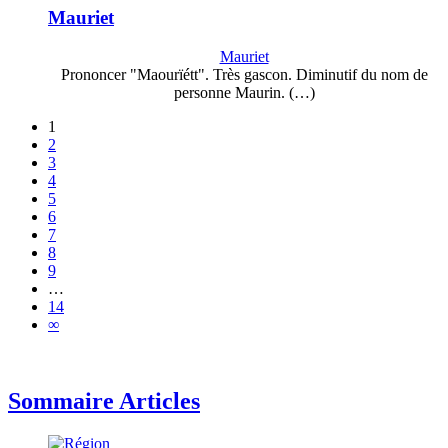
Mauriet
Mauriet
Prononcer "Maourïétt". Très gascon. Diminutif du nom de
personne Maurin. (…)
1
2
3
4
5
6
7
8
9
…
14
∞
Sommaire Articles