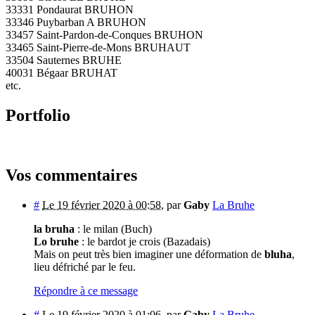
33331 Pondaurat BRUHON
33346 Puybarban A BRUHON
33457 Saint-Pardon-de-Conques BRUHON
33465 Saint-Pierre-de-Mons BRUHAUT
33504 Sauternes BRUHE
40031 Bégaar BRUHAT
etc.
Portfolio
Vos commentaires
#
Le 19 février 2020 à 00:58
,
par
Gaby
La Bruhe
la bruha
: le milan (Buch)
Lo bruhe
: le bardot je crois (Bazadais)
Mais on peut très bien imaginer une déformation de
bluha
,
lieu défriché par le feu.
Répondre à ce message
#
Le 19 février 2020 à 01:06
,
par
Gaby
La Bruhe