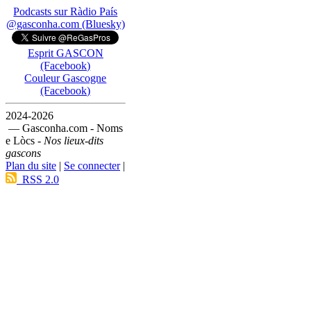
Podcasts sur Ràdio País
@gasconha.com (Bluesky)
Esprit GASCON
(Facebook)
Couleur Gascogne
(Facebook)
2024-2026
— Gasconha.com - Noms
e Lòcs -
Nos lieux-dits
gascons
Plan du site
|
Se connecter
|
RSS 2.0