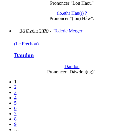
Prononcer "Lou Haou"
(lo,eth) Hau(r) ?
Prononcer "(lou) Hàw".
18 février 2020
-
Tederic Merger
(Le Fréchou)
Daudon
Daudon
Prononcer "Dàwdou(ng)".
1
2
3
4
5
6
7
8
9
…