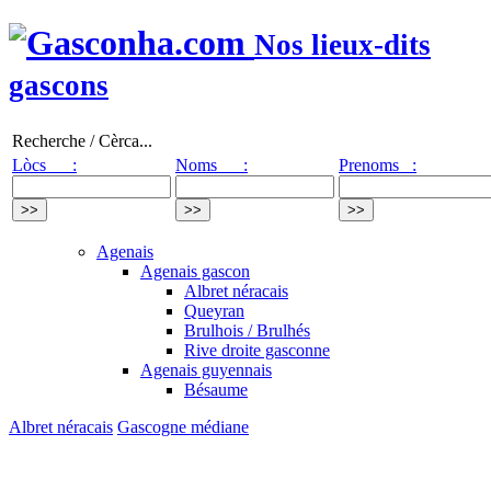
Nos lieux-dits
gascons
Recherche / Cèrca...
Lòcs :
Noms :
Prenoms :
Agenais
Agenais gascon
Albret néracais
Queyran
Brulhois / Brulhés
Rive droite gasconne
Agenais guyennais
Bésaume
Albret néracais
Gascogne médiane