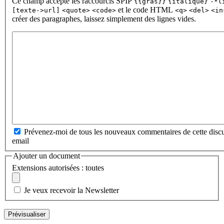
Ce champ accepte les raccourcis SPIP
{{gras}}
{italique}
-*l
et le code HTML
[texte->url]
<quote>
<code>
<q>
<del>
<in
créer des paragraphes, laissez simplement des lignes vides.
Prévenez-moi de tous les nouveaux commentaires de cette discu
email
Ajouter un document
Extensions autorisées : toutes
Je veux recevoir la Newsletter