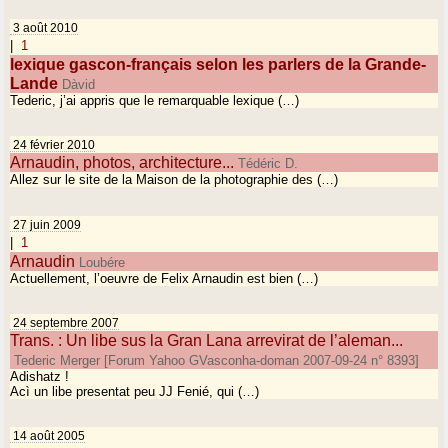
3 août 2010
|
1
lexique gascon-français selon les parlers de la Grande-
Lande
Dàvid
Tederic, j’ai appris que le remarquable lexique (…)
24 février 2010
Arnaudin, photos, architecture...
Tédéric D.
Allez sur le site de la Maison de la photographie des (…)
27 juin 2009
|
1
Arnaudin
Loubére
Actuellement, l’oeuvre de Felix Arnaudin est bien (…)
24 septembre 2007
Trans. : Un libe sus la Gran Lana arrevirat de l’aleman...
Tederic Merger [Forum Yahoo GVasconha-doman 2007-09-24 n° 8393]
Adishatz !
Acì un libe presentat peu JJ Fenié, qui (…)
14 août 2005