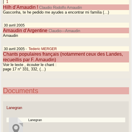
|
1
Hilh d’Arnaudin !
Claudio Rodolfo Arnaudin
Gasconha, te he pedido me ayudes a encontrar mi familia (…)
30 avril 2005
Arnaudin d’Argentine
Claudio—Arnaudin
Arnaudin
30 avril 2005
-
Tederic MERGER
Chants populaires français (notamment ceux des Landes,
recueillis par F. Arnaudin)
Voir le texte , écouter le chant :
page 17 n° 331, 332, (…)
Documents
Lanegran
Lanegran