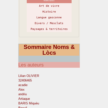
RUBRIQUES
Art de vivre
Histoire
Langue gasconne
Divers / Mesclats
Paysages & territoires
Sommaire Noms &
Lòcs
Les auteurs
Lilian OLIVIER
32406465
acadie
Alex
andriu
Artiaque
BARIS Miquèu
Boyvil