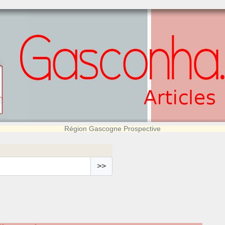
Région Gascogne Prospective
>>