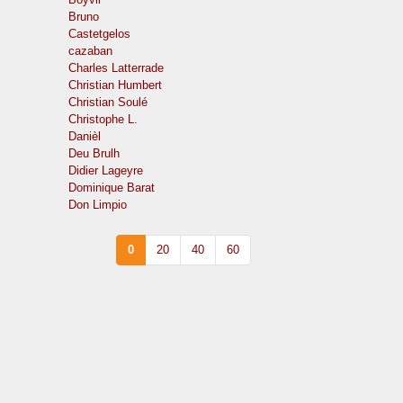
Bruno
Castetgelos
cazaban
Charles Latterrade
Christian Humbert
Christian Soulé
Christophe L.
Danièl
Deu Brulh
Didier Lageyre
Dominique Barat
Don Limpio
0
20
40
60