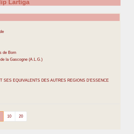
ip Lartiga
nde
ys de Born
e de la Gascogne (A.L.G.)
ET SES EQUIVALENTS DES AUTRES REGIONS D’ESSENCE
10
20