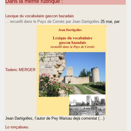
Dans la même rubrique :
Lexique du vocabulaire gascon bazadais
... recueilli dans le Pays de Cernès par Jean Dartigolles
25 mai
, par
Tederic MERGER
Jean Dartigolles, l’autor de Pey Marsau dejà comentat (…)
Lo ronçabueu.