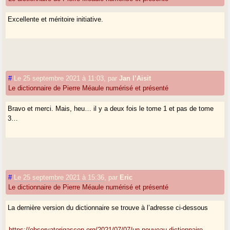
Excellente et méritoire initiative.
#
Le 25 septembre 2021 à 11:03
,
par
Jan l’Aisit
Le dictionnaire de Pierre Méaule numérisé et présenté
Bravo et merci. Mais, heu… il y a deux fois le tome 1 et pas de tome
3…
#
Le 25 septembre 2021 à 15:36
,
par
Eric
Le dictionnaire de Pierre Méaule numérisé et présenté
La dernière version du dictionnaire se trouve à l’adresse ci-dessous
https://observatorigascon.org/2021/07/07/un-nouveau-dictionnaire-