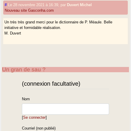
#
Le 28 novembre 2021 à 16:39
,
par
Duvert Michel
Nouveau site Gasconha.com
Un très très grand merci pour le dictionnaire de P. Méaule. Belle
initiative et formidable réalisation.
M. Duvert
Un gran de sau ?
(connexion facultative)
Nom
[
Se connecter
]
Courriel (non publié)