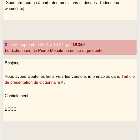
[Sous-titre corrigé à partir des précisions ci-dessus. Tederic lou
webmèste]
#
Le 28 septembre 2021 à 19:34
,
par
OCG
Le dictionnaire de Pierre Méaule numérisé et présenté
Bonjour,
Nous avons ajouté les liens vers les versions imprimables dans
l’article
de présentation du dictionnaire
.
Cordialement,
L’OCG