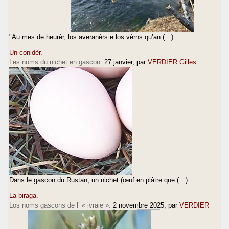
"Au mes de heurèr, los averanèrs e los vèrns qu’an (…)
Un conidèr.
Les noms du nichet en gascon.
27 janvier
, par
VERDIER Gilles
Dans le gascon du Rustan, un nichet (œuf en plâtre que (…)
La biraga.
Los noms gascons de l’ « ivraie ».
2 novembre 2025
, par
VERDIER