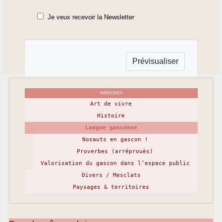
Je veux recevoir la Newsletter
RUBRIQUES
Art de vivre
Histoire
Langue gasconne
Nosauts en gascon !
Proverbes (arréprouès)
Valorisation du gascon dans l’espace public
Divers / Mesclats
Paysages & territoires