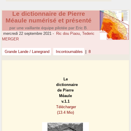
Le dictionnaire de Pierre
Méaule numérisé et présenté
par une vaillante équipe pilotée par Eric B.
mercredi 22 septembre 2021
-
Ric dou Piaou
,
Tederic
MERGER
Grande Lande / Lanegrand
Incontournables
|
8
Le
dictionnaire
de Pierre
Méaule
v.1.1
Télécharger
(13.4 Mio)