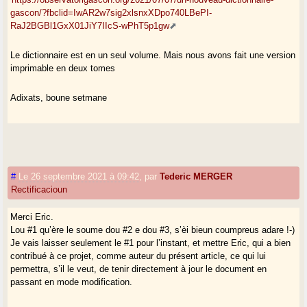
gascon/?fbclid=IwAR2w7sig2xlsnxXDpo740LBePI-
RaJ2BGBl1GxX01JiY7IIcS-wPhT5p1gw
Le dictionnaire est en un seul volume. Mais nous avons fait une version
imprimable en deux tomes
Adixats, boune setmane
#
Le 26 septembre 2021 à 09:42
,
par
Tederic MERGER
Rectificacioun
Merci Eric.
Lou #1 qu’ère le soume dou #2 e dou #3, s’èi bieun coumpreus adare !-)
Je vais laisser seulement le #1 pour l’instant, et mettre Eric, qui a bien
contribué à ce projet, comme auteur du présent article, ce qui lui
permettra, s’il le veut, de tenir directement à jour le document en
passant en mode modification.