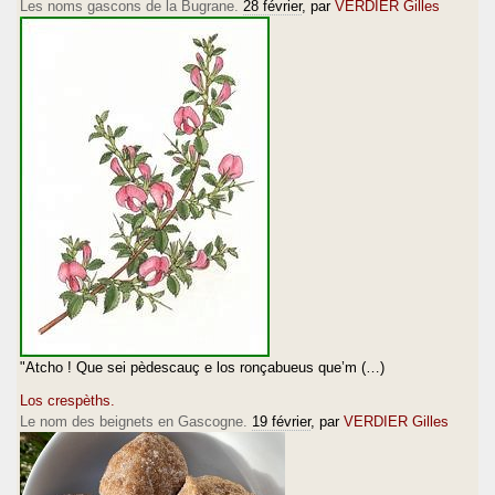
Les noms gascons de la Bugrane.
28 février
, par
VERDIER Gilles
"Atcho ! Que sei pèdescauç e los ronçabueus que’m (…)
Los crespèths.
Le nom des beignets en Gascogne.
19 février
, par
VERDIER Gilles