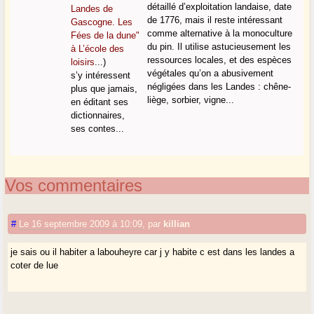
détaillé d’exploitation landaise, date
Landes de
de 1776, mais il reste intéressant
Gascogne. Les
comme alternative à la monoculture
Fées de la dune"
du pin. Il utilise astucieusement les
à L’école des
ressources locales, et des espèces
loisirs
...)
végétales qu’on a abusivement
s’y intéressent
négligées dans les Landes : chêne-
plus que jamais,
liège, sorbier, vigne...
en éditant ses
dictionnaires,
ses contes...
Vos commentaires
#
Le 16 septembre 2009 à 10:09
,
par
killian
je sais ou il habiter a labouheyre car j y habite c est dans les landes a
coter de lue