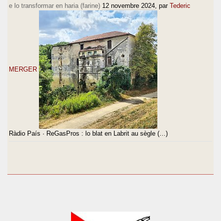
e lo transformar en haria (farine)
12 novembre 2024
, par
Tederic
MERGER
Ràdio País · ReGasPros : lo blat en Labrit au sègle (…)