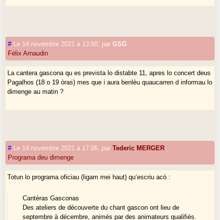
#
Le 14 novembre 2021 à 13:50
,
par
GSG
Félix Arnaudin
La cantera gascona qu es prevista lo distabte 11, apres lo concert deus
Pagalhos (18 o 19 òras) mes que i aura benlèu quaucarren d informau lo
dimenge au matin ?
#
Le 14 novembre 2021 à 17:06
,
par
Tederic MERGER
Programa deu dimenge
Totun lo programa oficiau (ligam mei haut) qu’escriu acò :
Cantèras Gasconas
Des ateliers de découverte du chant gascon ont lieu de
septembre à décembre, animés par des animateurs qualifiés.