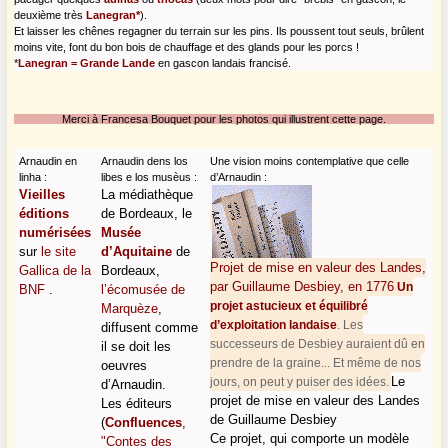
deuxième très
Lanegran*
).
Et laisser les chênes regagner du terrain sur les pins. Ils poussent tout seuls, brûlent
moins vite, font du bon bois de chauffage et des glands pour les
porcs !
*
Lanegran = Grande Lande
en gascon landais francisé.
Merci à Francesa Bouquet pour les photos qui illustrent cette page.
Arnaudin en
Arnaudin dens los
Une vision moins contemplative que celle
linha :
libes e los
musèus :
d’Arnaudin :
Vieilles
La médiathèque
éditions
de Bordeaux, le
numérisées
Musée
sur
le site
d’Aquitaine
de
Projet de mise en valeur des Landes,
Gallica de la
Bordeaux,
par Guillaume Desbiey, en 1776
Un
BNF
.
l’écomusée de
projet astucieux et équilibré
Marquèze
,
d’exploitation landaise
. Les
diffusent comme
successeurs de Desbiey auraient dû en
il se doit les
prendre de la graine... Et même de nos
oeuvres
Le
jours, on peut y puiser des idées.
d’Arnaudin.
projet de mise en valeur des Landes
Les éditeurs
de Guillaume Desbiey
(
Confluences
,
Ce projet, qui comporte un modèle
"Contes des