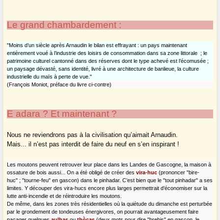
Le grand chambardement :
"Moins d’un siècle après Arnaudin le bilan est effrayant : un pays maintenant
entièrement voué à l’industrie des loisirs de consommation dans sa zone littorale ; le
patrimoine culturel cantonné dans des réserves dont le type achevé est l’écomusée ;
un paysage dévasté, sans identité, livré à une architecture de banlieue, la culture
industrielle du maïs à perte de vue."
(François Moniot, préface du livre ci-contre)
E adara ? Et maintenant ?
Nous ne reviendrons pas à la civilisation qu’aimait Arnaudin.
Mais... il n’est pas interdit de faire du neuf en s’en inspirant !
Les moutons peuvent retrouver leur place dans les Landes de Gascogne, la maison à
ossature de bois aussi... On a été obligé de créer des
vira-huc
(prononcer "bire-
huc" ; "tourne-feu" en gascon) dans le pinhadar. C’est bien que le "tout pinhadar" a ses
limites. Y découper des vira-hucs encore plus larges permettrait d’économiser sur la
lutte anti-incendie et de réintroduire les moutons.
De même, dans les zones très résidentielles où la quiétude du dimanche est perturbée
par le grondement de tondeuses énergivores, on pourrait avantageusement faire
pacager quelques
aulhas
ou
thòcas
(deux mots pour dire "brebis" en gascon, le