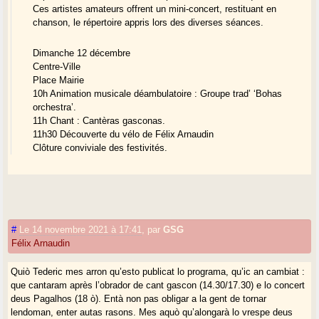
Ces artistes amateurs offrent un mini-concert, restituant en
chanson, le répertoire appris lors des diverses séances.
Dimanche 12 décembre
Centre-Ville
Place Mairie
10h Animation musicale déambulatoire : Groupe trad’ ‘Bohas
orchestra’.
11h Chant : Cantèras gasconas.
11h30 Découverte du vélo de Félix Arnaudin
Clôture conviviale des festivités.
#
Le 14 novembre 2021 à 17:41
,
par
GSG
Félix Arnaudin
Quiò Tederic mes arron qu’esto publicat lo programa, qu’ic an cambiat :
que cantaram après l’obrador de cant gascon (14.30/17.30) e lo concert
deus Pagalhos (18 ò). Entà non pas obligar a la gent de tornar
lendoman, enter autas rasons. Mes aquò qu’alongarà lo vrespe deus