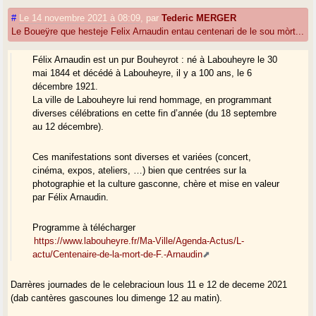
#
Le 14 novembre 2021 à 08:09
,
par
Tederic MERGER
Le Boueÿre que hesteje Felix Arnaudin entau centenari de le sou mòrt...
Félix Arnaudin est un pur Bouheyrot : né à Labouheyre le 30
mai 1844 et décédé à Labouheyre, il y a 100 ans, le 6
décembre 1921.
La ville de Labouheyre lui rend hommage, en programmant
diverses célébrations en cette fin d’année (du 18 septembre
au 12 décembre).
Ces manifestations sont diverses et variées (concert,
cinéma, expos, ateliers, …) bien que centrées sur la
photographie et la culture gasconne, chère et mise en valeur
par Félix Arnaudin.
Programme à télécharger
https://www.labouheyre.fr/Ma-Ville/Agenda-Actus/L-
actu/Centenaire-de-la-mort-de-F.-Arnaudin
Darrères journades de le celebracioun lous 11 e 12 de deceme 2021
(dab cantères gascounes lou dimenge 12 au matin).