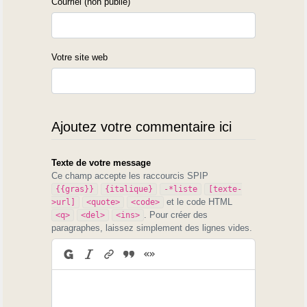
Courriel (non publié)
Votre site web
Ajoutez votre commentaire ici
Texte de votre message
Ce champ accepte les raccourcis SPIP
{{gras}}
{italique}
-*liste
[texte-
et le code HTML
>url]
<quote>
<code>
. Pour créer des
<q>
<del>
<ins>
paragraphes, laissez simplement des lignes vides.