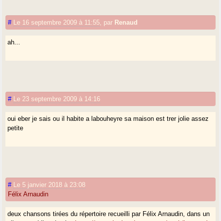
#
Le 16 septembre 2009 à 11:55
,
par
Renaud
ah...
#
Le 23 septembre 2009 à 14:16
oui eber je sais ou il habite a labouheyre sa maison est trer jolie assez
petite
#
Le 5 janvier 2018 à 23:08
Félix Arnaudin
deux chansons tirées du répertoire recueilli par Félix Arnaudin, dans un