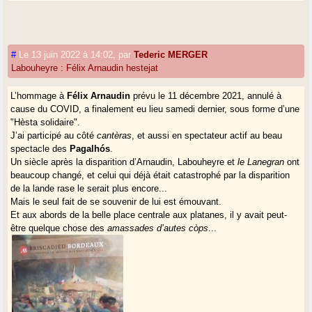
#
Le 13 juin 2022 à 14:02
,
par
Tederic MERGER
Labouheyre : Félix Arnaudin hestejat
L’hommage à
Félix Arnaudin
prévu le 11 décembre 2021, annulé à
cause du COVID, a finalement eu lieu samedi dernier, sous forme d’une
"Hèsta solidaire".
J’ai participé au côté
cantèras
, et aussi en spectateur actif au beau
spectacle des
Pagalhós
.
Un siècle après la disparition d’Arnaudin, Labouheyre et
le Lanegran
ont
beaucoup changé, et celui qui déjà était catastrophé par la disparition
de la lande rase le serait plus encore...
Mais le seul fait de se souvenir de lui est émouvant.
Et aux abords de la belle place centrale aux platanes, il y avait peut-
être quelque chose des
amassades d’autes còps
...