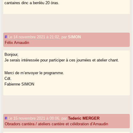
cantaires dinc a benlèu 20 òras.
#
Le 14 novembre 2021 à 21:02
,
par
SIMON
Félix Arnaudin
Bonjour,
Je serais intéressée pour participer à ces journées et atelier chant.
Merci de m’envoyer le programme.
Cdt.
Fabienne SIMON
#
Le 15 novembre 2021 à 08:06
,
par
Tederic MERGER
Obradors cantèra / ateliers cantère et célébration d’Arnaudin