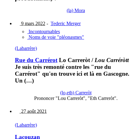
(la) Mora
9 mars 2022
-
Tederic Merger
Incontournables
Noms de voie "pléonasmes"
(Labarrère)
Rue du Carrérot
Lo Carreròt
/
Lou Carréròtt
Je suis très remonté contre les "rue du
Carrérot" qu'on trouve ici et là en Gascogne.
Un (…)
(lo,eth) Carreròt
Prononcer "Lou Carreròt", "Eth Carreròt".
27 août 2021
(Labarrère)
Lacouzan