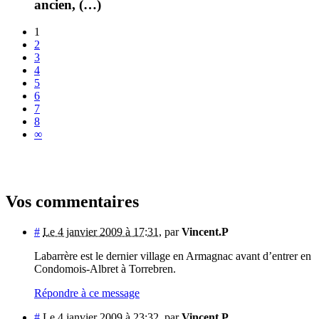
ancien, (…)
1
2
3
4
5
6
7
8
∞
Vos commentaires
#
Le 4 janvier 2009 à 17:31
,
par
Vincent.P
Labarrère est le dernier village en Armagnac avant d’entrer en
Condomois-Albret à Torrebren.
Répondre à ce message
#
Le 4 janvier 2009 à 23:32
,
par
Vincent.P