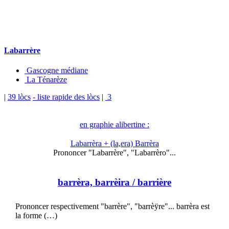
Labarrère
Gascogne médiane
La Ténarèze
|
39 lòcs
- liste rapide des lòcs
|
3
en graphie alibertine :
Labarrèra + (la,era) Barrèra
Prononcer "Labarrère", "Labarrèro"...
barrèra, barrèira
/ barrière
Prononcer respectivement "barrère", "barrèÿre"... barrèra est
la forme (…)