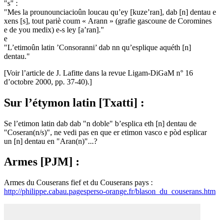
"s" :
"Mes la prounounciacioûn loucau qu’ey [kuze’ran], dab [n] dentau e
xens [s], tout pariè coum « Arann » (grafie gascoune de Coromines
e de you medix) e-s ley [a’ran]."
e
"L’etimoûn latin ’Consoranni’ dab nn qu’esplique aquéth [n]
dentau."
[Voir l’article de J. Lafitte dans la revue Ligam-DiGaM n° 16
d’octobre 2000, pp. 37-40).]
Sur l’étymon latin [Txatti] :
Se l’etimon latin dab dab "n doble" b’esplica eth [n] dentau de
"Coseran(n/s)", ne vedi pas en que er etimon vasco e pòd esplicar
un [n] dentau en "Aran(n)"...?
Armes [PJM] :
Armes du Couserans fief et du Couserans pays :
http://philippe.cabau.pagesperso-orange.fr/blason_du_couserans.htm