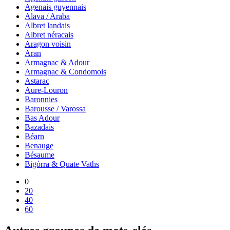
Agenais guyennais
Alava / Araba
Albret landais
Albret néracais
Aragon voisin
Aran
Armagnac & Adour
Armagnac & Condomois
Astarac
Aure-Louron
Baronnies
Barousse / Varossa
Bas Adour
Bazadais
Béarn
Benauge
Bésaume
Bigòrra & Quate Vaths
0
20
40
60