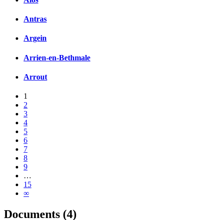
Antras
Argein
Arrien-en-Bethmale
Arrout
1
2
3
4
5
6
7
8
9
…
15
∞
Documents (4)