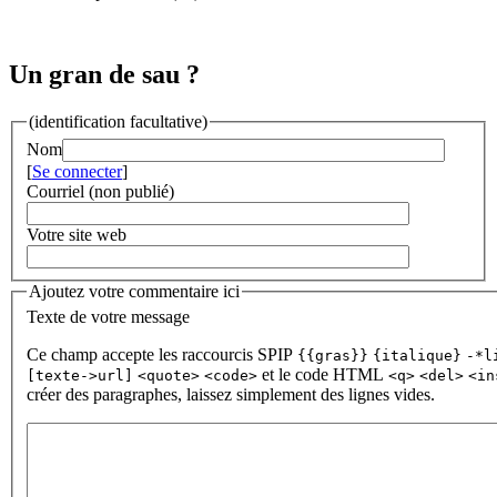
Un gran de sau ?
(identification facultative)
Nom
[
Se connecter
]
Courriel (non publié)
Votre site web
Ajoutez votre commentaire ici
Texte de votre message
Ce champ accepte les raccourcis SPIP
{{gras}}
{italique}
-*l
et le code HTML
[texte->url]
<quote>
<code>
<q>
<del>
<in
créer des paragraphes, laissez simplement des lignes vides.