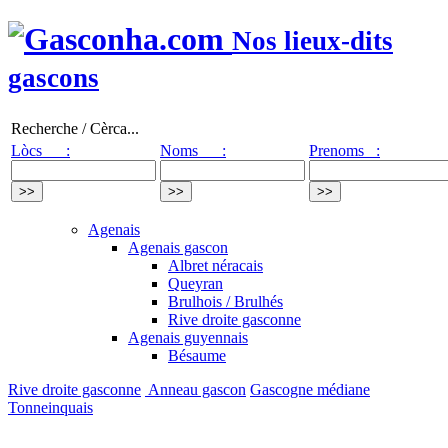
Nos lieux-dits
gascons
Recherche / Cèrca...
Lòcs :
Noms :
Prenoms :
Agenais
Agenais gascon
Albret néracais
Queyran
Brulhois / Brulhés
Rive droite gasconne
Agenais guyennais
Bésaume
Rive droite gasconne
Anneau gascon
Gascogne médiane
Tonneinquais