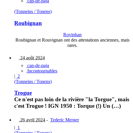
cap-de-paja
(Tonneins / Tonens)
Roubignan
Rovinhan
Roubignan et Rouvignan ont des attestations anciennes, mais
rares.
24 août 2024
cap-de-paja
Incontournables
|
2
(Tonneins / Tonens)
Trogue
Ce n'est pas loin de la rivière "la Torgue", mais
c'est Trogue ! IGN 1950 : Torque (!) Un (…)
26 avril 2024
-
Tederic Merger
|
1
(Tonneins / Tonens)