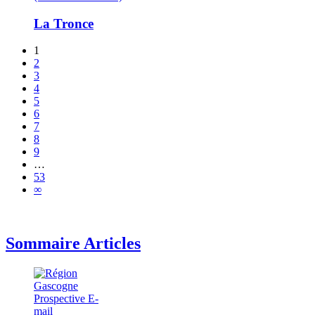
La Tronce
1
2
3
4
5
6
7
8
9
…
53
∞
Sommaire Articles