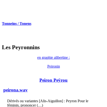
Tonneins / Tonens
Les Peyronnins
en graphie alibertine :
Peironin
Peiron Peÿrou
peirona.wav
Dérivés ou variantes [Alis-Aiguillon] : Peyron Pour le
féminin, prononcer (…)